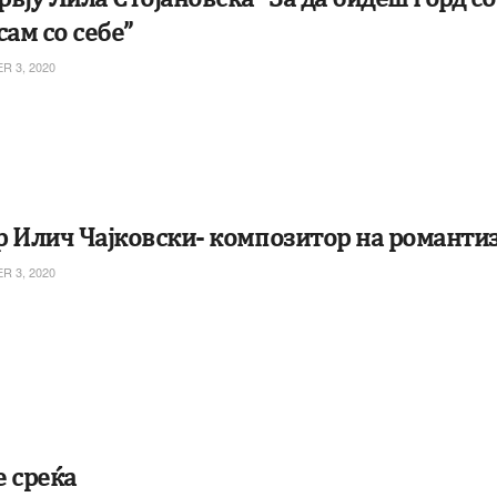
сам со себе”
 3, 2020
р Илич Чајковски- композитор на романти
 3, 2020
е среќа