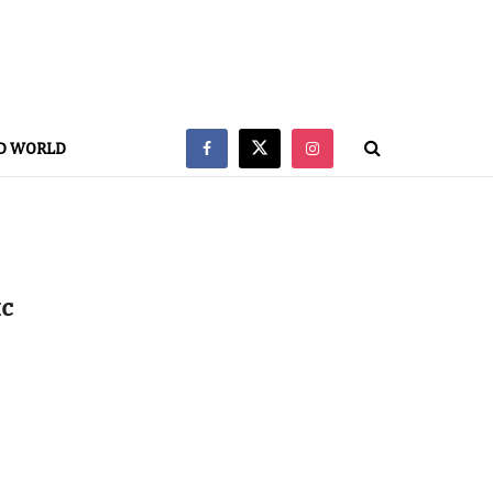
D WORLD
с