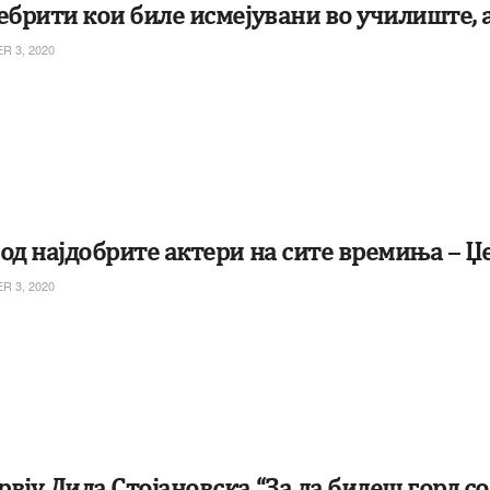
ебрити кои биле исмејувани во училиште, а
 3, 2020
 од најдобрите актери на сите времиња – 
 3, 2020
вју Лила Стојановска “За да бидеш горд со