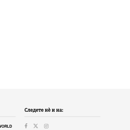
Следете нѐ и на:
WORLD