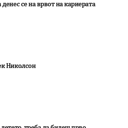
 денес се на врвот на кариерата
Џек Николсон
 детето, треба да бидеш прво