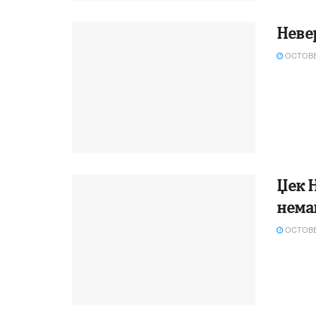
Неве
OCTOBER
Џек Н
нема
OCTOBER