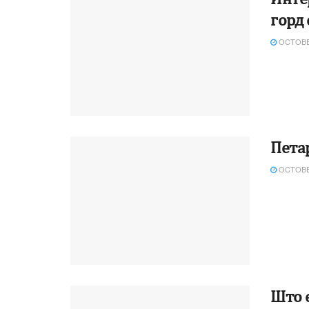
горд 
OCTOBER
Пета
OCTOBER
Што 