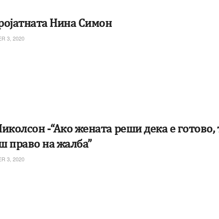
ројатната Нина Симон
 3, 2020
иколсон -“Ако жената реши дека е готово, 
ш право на жалба”
 3, 2020