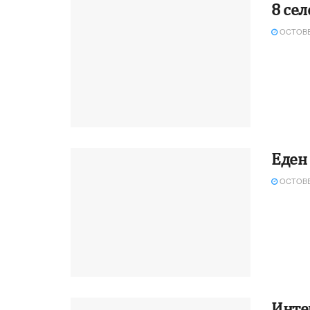
8 сел
OCTOBER
Еден
OCTOBER
Интер