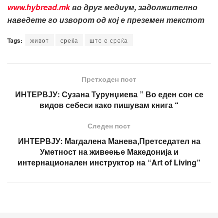
www.hybread.mk
во друг медиум, задолжително
наведете го изворот од кој е преземен текстот
Tags:
живот
среќа
што е среќа
Претходен пост
ИНТЕРВЈУ: Сузана Турунџиева ” Во еден сон се
видов себеси како пишувам книга “
Следен пост
ИНТЕРВЈУ: Магдалена Манева,Претседател на
Уметност на живеење Македонија и
интернационален инструктор на “Art of Living”