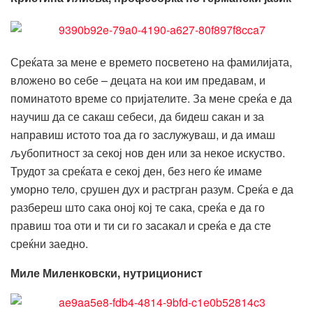
Среќата за мене е времето посветено на фамилијата,
вложено во себе – децата на кои им предавам, и
поминатото време со пријателите. За мене среќа е да
научиш да се сакаш себеси, да бидеш сакан и за
направиш истото тоа да го заслужуваш, и да имаш
љубопитност за секој нов ден или за некое искуство.
Трудот за среќата е секој ден, без него ќе имаме
уморно тело, срушен дух и растрган разум. Среќа е да
разбереш што сака оној кој те сака, среќа е да го
правиш тоа оти и ти си го засакал и среќа е да сте
среќни заедно.
Миле Миленковски, нутриционист