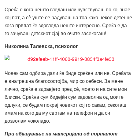
Среќа е кога нешто гледаш или чувствуваш по кој знае
кој пат, а сѐ уште се радуваш на тоа како некое детенце
кога првпат ќе здогледа нешто интересно. Среќа е да
го зачуваш детскиот сјај во очите засекогаш!
Николина Талевска, психолог
Човек сам одбира дали ќе биде среќен или не. Среќата
е внатрешна благосостојба, мир со себеси. За мене
лично, среќа е здравјето пред сѐ, моето и на сите мои
блиски. Среќна сум бидејќи сум задоволна од моите
одлуки, се будам покрај човекот кој го сакам, секогаш
имам на кого да му свртам на телефон и да си
дозволам чоколадо.
При објавување на материјали од порталот