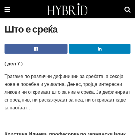
Што е среќа
( дел 7 )
Трагаме по различни дефиниции за среќата, а секоја
нова е посебна и уникатна. Денес, тројца интересни
ликови ни откриваат што за нив е среќа. Ја дефинираат
според нив, ни раскажуваат за неа, ни откриваат каде
ја наоѓаат…
Кристина Илиева, професорка по германски јазик