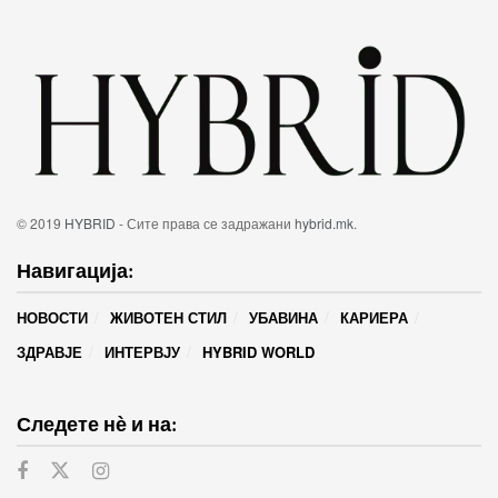
© 2019
HYBRID
- Сите права се задражани
hybrid.mk
.
Навигација:
НОВОСТИ
ЖИВОТЕН СТИЛ
УБАВИНА
КАРИЕРА
ЗДРАВЈЕ
ИНТЕРВЈУ
HYBRID WORLD
Следете нѐ и на: