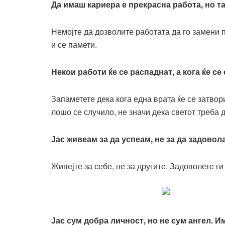
Да имаш кариера е прекрасна работа, но та
Немојте да дозволите работата да го замени п
и се памети.
Некои работи ќе се распаднат, а кога ќе се
Запаметете дека кога една врата ќе се затвор
лошо се случило, не значи дека светот треба 
Јас живеам за да успеам, не за да задовол
Живејте за себе, не за другите. Задоволете г
Јас сум добра личност, но не сум ангел. И