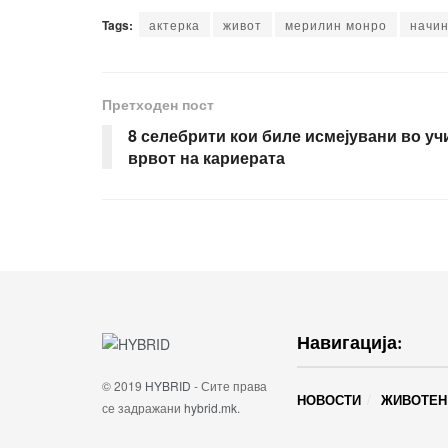
Tags:
актерка
живот
мерилин монро
начин
Претходен пост
8 селебрити кои биле исмејувани во учи
врвот на кариерата
Навигација:
© 2019
HYBRID
- Сите права
НОВОСТИ
ЖИВОТЕН
се задражани
hybrid.mk
.