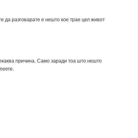
те да разговарате е нешто кое трае цел живот
 некаква причина. Само заради тоа што нешто
пеете.