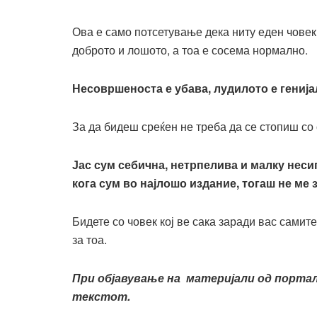
Ова е само потсетување дека ниту еден човек
доброто и лошото, а тоа е сосема нормално.
Несовршеноста е убава, лудилото е гениј
За да бидеш среќен не треба да се стопиш со о
Јас сум себична, нетрпелива и малку неси
кога сум во најлошо издание, тогаш не ме
Бидете со човек кој ве сака заради вас самите
за тоа.
При објавување на материјали од порт
текстот.