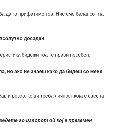
еба да го прифатиме тоа. Ние сме балансот на
апсолутно досаден
теристика бидејќи тоа те прави посебен.
а, но ако не знаеш како да бидеш со мене
ав и розов, ќе ви треба личност која е свесна
едете го изворот од кој е преземен