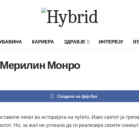
УБАВИНА
КАРИЕРА
ЗДРАВЈЕ
ИНТЕРВЈУ
HY
а Мерилин Монро
Сподели на фејсбук
тавиле печат во историјата на луѓето. Иако светот ја трет
вотот. Но, за жал не успеала да ги реализира своите сониш