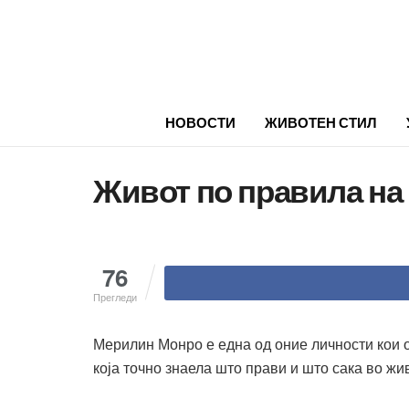
НОВОСТИ
ЖИВОТЕН СТИЛ
Живот по правила н
76
Прегледи
Мерилин Монро е една од оние личности кои ос
која точно знаела што прави и што сака во жи