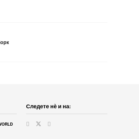
јорк
Следете нѐ и на:
WORLD