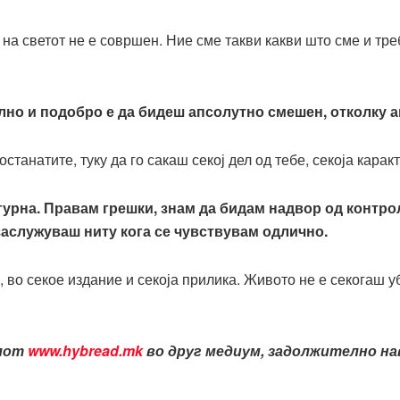
 на светот не е совршен. Ние сме такви какви што сме и тр
ално и подобро е да бидеш апсолутно смешен, отколку 
станатите, туку да го сакаш секој дел од тебе, секоја карак
гурна. Правам грешки, знам да бидам надвор од контрол
 заслужуваш ниту кога се чувствувам одлично.
, во секое издание и секоја прилика. Живото не е секогаш уб
алот
www.hybread.mk
во друг медиум, задолжително нав