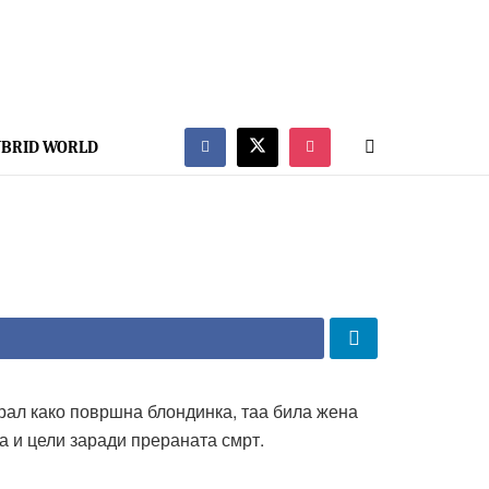
BRID WORLD
ирал како површна блондинка, таа била жена
та и цели заради прераната смрт.