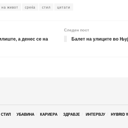
 на живот
среќа
стил
цитати
Следен пост
лиште, а денес се на
Балет на улиците во Њу
 СТИЛ
УБАВИНА
КАРИЕРА
ЗДРАВЈЕ
ИНТЕРВЈУ
HYBRID 