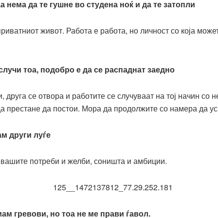
а нема да те гушне во студена ноќ и да те затопли
риватниот живот. Работа е работа, но личност со која може
 случи тоа, подобро е да се распаднат заедно
и, друга се отвора и работите се случуваат на тој начин со
да престане да постои. Мора да продолжите со намера да ус
ам други луѓе
и вашите потреби и желби, соништа и амбиции.
мам гревови, но тоа не ме прави ѓавол.