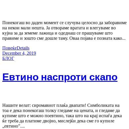
Понекогаш во даден момент се случува целосно да заборавиме
на некои мали нешта. Ја отвораме вратата и влегуваме во
кујна за да земеме лажица и одеднаш се прашуваме што
правиме и зошто сме дошле таму. Оваа појава е позната како...
Повеќе
Details
December 4, 2019
БЛОГ
Евтино наспроти скапо
Нашите велат: сиромавиот плаќа двапати! Симболиката на
тоа е дека понекогаш толку гледаме на цената, и гледаме да
купиме што е можно поевтино, така што на крај испаѓа дека
ќе треба да платиме двојно, мислејќи дека сме го купиле
„евтино”....