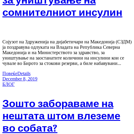
за уништување на
сомнителниот инсулин
Сојузот на Здруженија на дијабетичари на Македонија (СЗДМ)
ја поздравува одлуката на Владата на Република Северна
Македонија и на Министерството за здравство, за
уништување на заостанатите количини на инсулини кои се
чувале во Бирото за стокови резерви, а биле набавувани...
Повеќе
Details
December 8, 2019
БЛОГ
Зошто забораваме на
нештата штом влеземе
во собата?