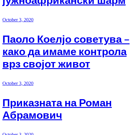
јужноафрикански шарм
October 3, 2020
Паоло Коелјо советува –
како да имаме контрола
врз својот живот
October 3, 2020
Приказната на Роман
Абрамович
October 3, 2020