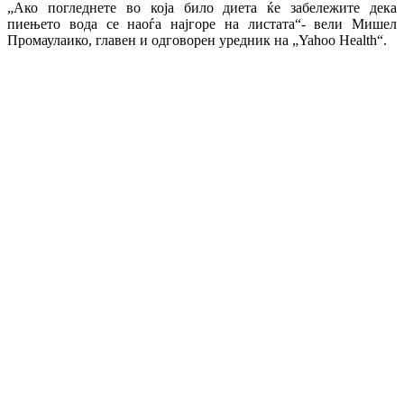
„Ако погледнете во која било диета ќе забележите дека
пиењето вода се наоѓа најгоре на листата“- вели Мишел
Промаулаико, главен и одговорен уредник на „Yahoo Health“.