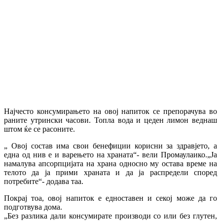
Најчесто консумирањето на овој напиток се препорачува во
раните утрински часови. Топла вода и цеден лимон веднаш
штом ќе се расоните.
„ Овој состав има свои бенефиции корисни за здравјето, а
една од нив е и варењето на храната“- вели Промаулаико.„Ја
намалува апсорпцијата на храна односно му остава време на
телото да ја прими храната и да ја распредели според
потребите“- додава таа.
Покрај тоа, овој напиток е едноставен и секој може да го
подготвува дома.
„Без разлика дали консумирате производи со или без глутен,