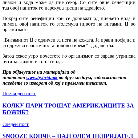
лимон и вода може да пие секој. Со сите овие бенефиции
таа овој напиток го нарекува тренд на здравјето.
Покрај сите бенефиции кои се добиваат од пиењето вода и
лимон, овој напиток го зголемува нивото на витамин Ц во
организмот.
„Витаминот Ц е одличен за нега на кожата. Ја прави посјајна и
ја одржува еластичноста подолго време“- додаде таа.
Затоа секое утро почестете го организмот со здрава утринска
рутина- лимон и топла вода.
При објавување на материјали од
порталот
www.hybrid.mk
во друг медиум, задолжително
наведете го изворот од кој е преземен текстот.
Претходен пост
КОЛКУ ПАРИ ТРОШАТ АМЕРИКАНЦИТЕ ЗА
БОЖИЌ?
Следен пост
SNOOZE КОПЧЕ – НАЈГОЛЕМ НЕПРИЈАТЕЛ