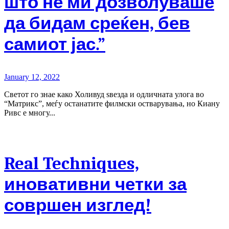
што не ми дозволуваше
да бидам среќен, бев
самиот јас.”
January 12, 2022
Светот го знае како Холивуд ѕвезда и одличната улога во
“Матрикс”, меѓу останатите филмски остварувања, но Киану
Ривс е многу...
Real Techniques,
иновативни четки за
совршен изглед!