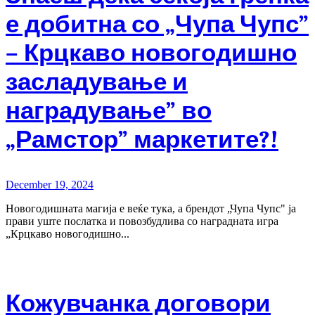
е добитна со „Чупа Чупс”
– Крцкаво новогодишно
засладување и
наградување” во
„Рамстор” маркетите?!
December 19, 2024
Новогодишната магија е веќе тука, а брендот „Чупа Чупс" ја
прави уште послатка и повозбудлива со наградната игра
„Крцкаво новогодишно...
Кожувчанка договори