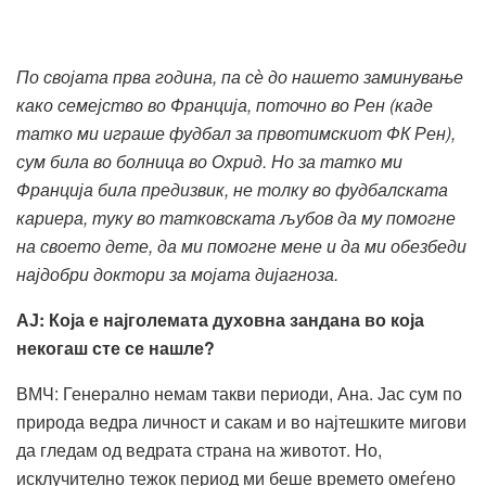
П
о својата прва година, па сѐ до нашето заминување
како семејство во Франција, поточно во Рен (каде
татко ми играше фудбал за првотимскиот ФК Рен),
сум била во болница во Охрид.
Но за татко ми
Франција била предизвик, не толку во фудбалската
кариера, туку во татковската љубов да му помогне
на своето дете, да ми помогне мене и да ми обезбеди
најдобри доктори за мојата дијагноза.
АЈ: Која е најголемата
духовна
зандана во која
некогаш сте се нашле?
ВМЧ: Генерално немам такви периоди, Ана. Јас сум по
природа ведра личност и сакам и во најтешките мигови
да гледам од ведрата страна на животот. Но,
исклучително тежок период ми беше времето омеѓено