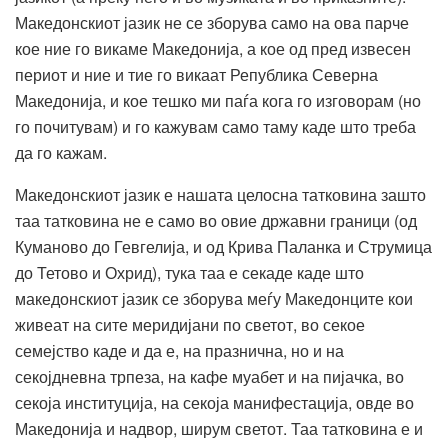
Македонскиот јазик не се зборува само на ова парче
кое ние го викаме Македонија, а кое од пред извесен
периот и ние и тие го викаат Република Северна
Македонија, и кое тешко ми паѓа кога го изговорам (но
го почитувам) и го кажувам само таму каде што треба
да го кажам.
Македонскиот јазик е нашата целосна татковина зашто
таа татковина не е само во овие државни граници (од
Куманово до Гевгелија, и од Крива Паланка и Струмица
до Тетово и Охрид), тука таа е секаде каде што
македонскиот јазик се зборува меѓу Македонците кои
живеат на сите меридијани по светот, во секое
семејство каде и да е, на празнична, но и на
секојдневна трпеза, на кафе муабет и на пијачка, во
секоја институција, на секоја манифестација, овде во
Македонија и надвор, ширум светот. Таа татковина е и