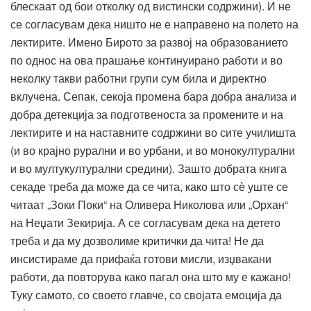
блескаат од бои отколку од вистински содржини). И не
се согласувам дека ништо не е направено на полето на
лектирите. Имено Бирото за развој на образованието
по однос на ова прашање континуирано работи и во
неколку такви работни групи сум била и директно
вклучена. Сепак, секоја промена бара добра анализа и
добра детекција за подготвеноста за промените и на
лектирите и на наставните содржини во сите училишта
(и во крајно рурални и во урбани, и во монокултурални
и во мултукултурални средини). Зашто добрата книга
секаде треба да може да се чита, како што сѐ уште се
читаат „Зоки Поки“ на Оливера Николова или „Орхан“
на Неџати Зекирија. А се согласувам дека на детето
треба и да му дозволиме критички да чита! Не да
инсистираме да прифаќа готови мисли, изџвакани
работи, да повторува како пагал она што му е кажано!
Туку самото, со своето главче, со својата емоција да