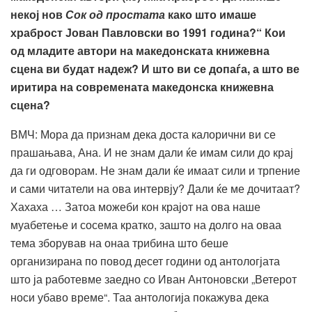
некој нов
Сок од простата
како што имаше
храброст Јован Павловски во 1991 година?“ Кои
од младите автори на македонската книжевна
сцена ви будат надеж? И
што ви се допаѓа, а што ве
иритира на современата македонска книжевна
сцена?
ВМЧ: Мора да признам дека доста калорични ви се
прашањава, Ана. И не знам дали ќе имам сили до крај
да ги одговорам. Не знам дали ќе имаат сили и трпение
и сами читатели на ова интервју? Дали ќе ме дочитаат?
Хахаха … Затоа можеби кон крајот на ова наше
муабетење и сосема кратко, зашто на долго на оваа
тема зборував на онаа трибина што беше
организирана по повод десет години од антологјата
што ја работевме заедно со Иван Антоновски „Ветерот
носи убаво време“. Таа антологија покажува дека