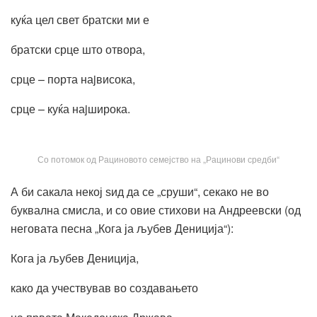
куќа цел свет братски ми е
братски срце што отвора,
срце – порта наjвисока,
срце – куќа наjширока.
Со потомок од Рациновото семејство на „Рацинови средби“
А би сакала некој ѕид да се „сруши“, секако не во
буквална смисла, и со овие стихови на Андреевски (од
неговата песна „Кога ја љубев Дениција“):
Кога ја љубев Дениција,
како да учествував во создавањето