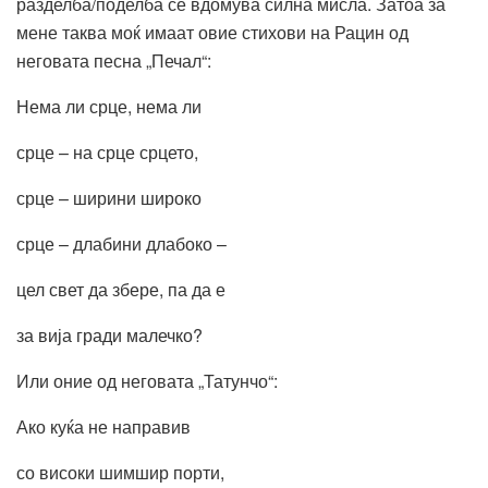
разделба/поделба се вдомува силна мисла. Затоа за
мене таква моќ имаат овие стихови на Рацин од
неговата песна „Печал“:
Нема ли срце, нема ли
срце – на срце срцето,
срце – ширини широко
срце – длабини длабоко –
цел свет да збере, па да е
за вија гради малечко?
Или оние од неговата „Татунчо“:
Ако куќа не направив
со високи шимшир порти,