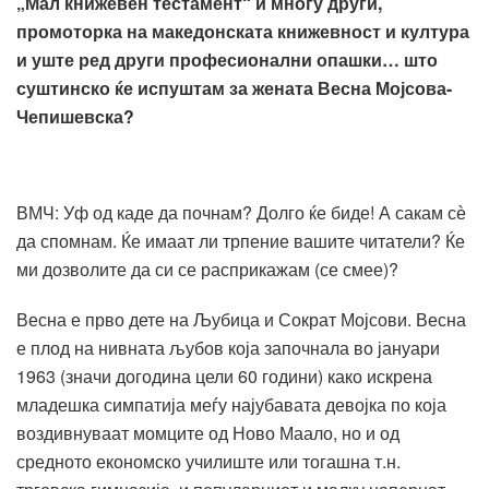
„Мал книжевен тестамент“ и многу други,
промоторка на македонската книжевност и култура
и уште ред други професионални опашки… што
суштинско ќе испуштам за жената Весна Мојсова-
Чепишевска?
ВМЧ: Уф од каде да почнам? Долго ќе биде! А сакам сѐ
да спомнам. Ќе имаат ли трпение вашите читатели? Ќе
ми дозволите да си се расприкажам (се смее)?
Весна е прво дете на Љубица и Сократ Мојсови. Весна
е плод на нивната љубов која започнала во јануари
1963 (значи догодина цели 60 години) како искрена
младешка симпатија меѓу најубавата девојка по која
воздивнуваат момците од Ново Маало, но и од
средното економско училиште или тогашна т.н.