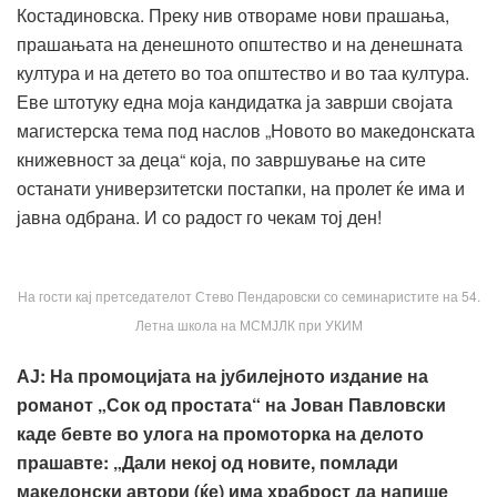
Костадиновска. Преку нив отвораме нови прашања,
прашањата на денешното општество и на денешната
култура и на детето во тоа општество и во таа култура.
Еве штотуку една моја кандидатка ја заврши својата
магистерска тема под наслов „Новото во македонската
книжевност за деца“ која, по завршување на сите
останати универзитетски постапки, на пролет ќе има и
јавна одбрана. И со радост го чекам тој ден!
На гости кај претседателот Стево Пендаровски со семинаристите на 54.
Летна школа на МСМЈЛК при УКИМ
АЈ
:
На промоцијата на јубилејното издание на
романот „Сок од простата“ на Јован Павловски
каде бевте во улога на промоторка на делото
прашавте: „Дали некој од новите, помлади
македонски автори (ќе) има храброст да напише