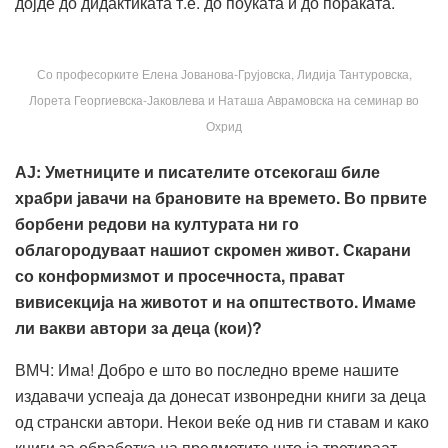
дојде до дидактиката т.е. до поуката и до пораката.
Со професорките Елена Јованова-Грујовска, Лидија Тантуровска,
Лорета Георгиевска-Јаковлева и Наташа Аврамовска на семинар во
Охрид
АЈ
:
Уметниците и писателите отсекогаш биле
храбри јавачи на брановите на времето. Во првите
борбени редови на културата ни го
облагородуваат нашиот скромен живот. Скарани
со конформизмот и просечноста, прават
вивисекција на животот и на општеството. Имаме
ли вакви автори за деца (кои)?
ВМЧ: Има! Добро е што во последно време нашите
издавачи успеаја да донесат извонредни книги за деца
од странски автори. Некои веќе од нив ги ставам и како
книги за обработка на предметите што ја третираат