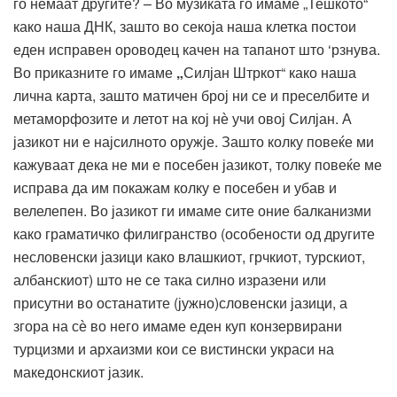
го немаат другите? – Во музиката го имаме „Тешкото“
како наша ДНК, зашто во секоја наша клетка постои
еден исправен ороводец качен на тапанот што ‘рзнува.
Во приказните го имаме
„
Силјан Штркот“ како наша
лична карта, зашто матичен број ни се и преселбите и
метаморфозите и летот на кој нѐ учи овој Силјан. А
јазикот ни е најсилното оружје. Зашто колку повеќе ми
кажуваат дека не ми е посебен јазикот, толку повеќе ме
исправа да им покажам колку е посебен и убав и
велелепен. Во јазикот ги имаме сите оние балканизми
како граматичко филигранство (особености од другите
несловенски јазици како влашкиот, грчкиот, турскиот,
албанскиот) што не се така силно изразени или
присутни во останатите (јужно)словенски јазици, а
згора на сѐ во него имаме еден куп конзервирани
турцизми и архаизми кои се вистински украси на
македонскиот јазик.