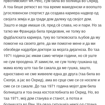
првотимскиот ФК Рен), сум била во болница во Охрид.
А тоа беше реткост во тоа време македонски и воопшто
југословенски спортист да создава кариера надвор од
својата земја и да гради дом далеку од својот дом.
Зашто и овде имаше сè, пред сè слава, но и пари. Но за
татко ми Франција била предизвик, не толку во
фудбалската кариера, туку во татковската љубов да му
помогне на своето дете, да ми помогне мене и да ми
обезбеди најдобри доктори за мојата дијагноза. Во таа
1971 година јас имам само четири години, но сè уште
не сум проодена. И замисли, не сум толку гушкана од
мама колку што таа би сакала да ме гушка, зашто,
едноставно не сме живееле една до друга (таа била во
Скопје, а јас во Охрид), ама во срце сме си се носеле и
сме си се сакале. До таа 1971 година мојот дом била
болницата и тоа онаа костозглобната во Охрид. Но, во
таа 1971, мој дом станува и станот, а потоа и
болницата во Рен. На оваа ситуација некој од страна