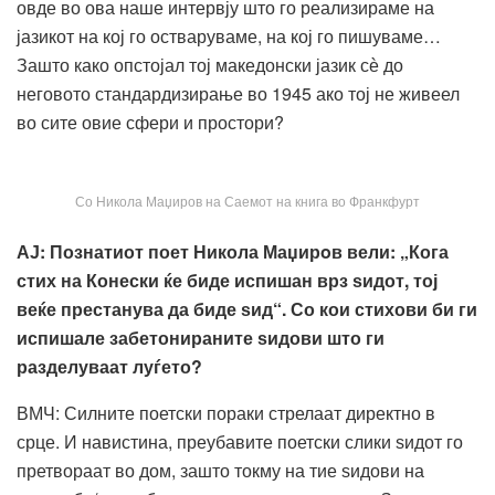
овде во ова наше интервју што го реализираме на
јазикот на кој го остваруваме, на кој го пишуваме…
Зашто како опстојал тој македонски јазик сѐ до
неговото стандардизирање во 1945 ако тој не живеел
во сите овие сфери и простори?
Со Никола Маџиров на Саемот на книга во Франкфурт
АЈ: Познатиот поет Никола Маџир
o
в
вели: „Кога
стих на Конески ќе биде испишан врз ѕидот, тој
веќе престанува да биде ѕид“. Со кои стихови би ги
испишале забетонираните ѕидови што ги
разделуваат луѓето?
ВМЧ: Силните поетски пораки стрелаат директно в
срце. И навистина, преубавите поетски слики ѕидот го
претвораат во дом, зашто токму на тие ѕидови на