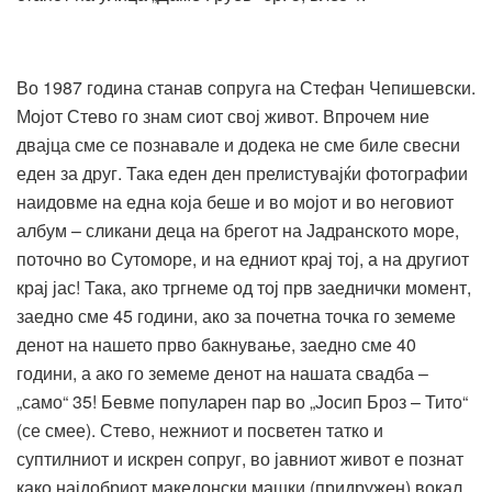
Во 1987 година станав сопруга на Стефан Чепишевски.
Мојот Стево го знам сиот свој живот. Впрочем ние
двајца сме се познавале и додека не сме биле свесни
еден за друг. Така еден ден прелистувајќи фотографии
наидовме на една која беше и во мојот и во неговиот
албум – сликани деца на брегот на Јадранското море,
поточно во Сутоморе, и на едниот крај тој, а на другиот
крај јас! Така, ако тргнеме од тој прв заеднички момент,
заедно сме 45 години, ако за почетна точка го земеме
денот на нашето прво бакнување, заедно сме 40
години, а ако го земеме денот на нашата свадба –
„само“ 35! Бевме популарен пар во „Јосип Броз – Тито“
(се смее). Стево, нежниот и посветен татко и
суптилниот и искрен сопруг, во јавниот живот е познат
како најдобриот македонски машки (придружен) вокал,