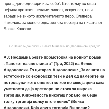
пронајдете одговори и за себе”. Ете, токму во оваа
нејзина кроткост, ненаметливост, искреност, но и
заради нејзиното исклучителното перо, Оливера
Николова за мене е една женска верзија на писателот
Блаже Конески.
Со Венко Андоновски и Блаже Миневски по „Караманови средби“
АЈ
:
Неодамна бевте промоторка на новиот роман
„Папокот на светлината“
(Три, 2022)
на Венко
Андоновски. Го цитарам Андоновски
:
„Замената на
естетските со економски тези е дел од намерите на
потрошувачкото општество кое по секоја цена сака
уметноста да ја претвори во стока за широка
трговија. Книжевноста никогаш порано не беше
толку трговија колку што е денес“ (Венко
Андоновски). Која друга трговија Ви пречи?