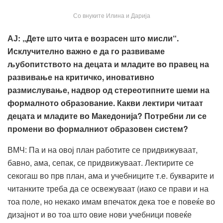
Со внуките Илина и Дарија
АЈ: „Дете што чита е возрасен што мисли“.
Исклучително важно е да го развиваме
љубопитството на децата и младите во правец на
развивање на критичко, иновативно
размислување, надвор од стереотипните шеми на
формалното образование. Какви лектири читаат
децата и младите во Македонија? Потребни ли се
промени во формалниот образовен систем?
ВМЧ: Па и на овој план работите се придвижуваат,
бавно, ама, сепак, се придвижуваат. Лектирите се
секогаш во прв план, ама и учебниците т.е. букварите и
читанките треба да се освежуваат (иако се прави и на
тоа поле, но некако имам впечаток дека тое е повеќе во
дизајнот и во тоа што овие нови учебници повеќе