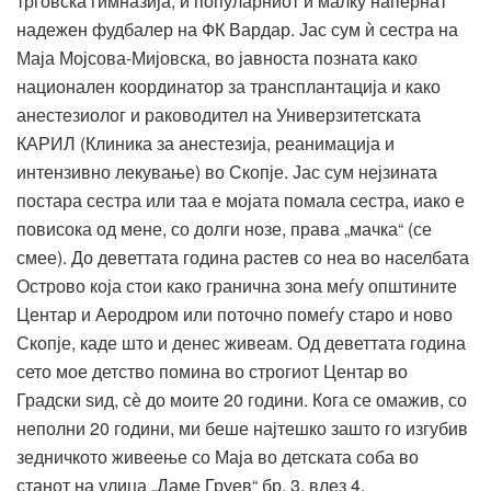
трговска гимназија, и популарниот и малку напернат
надежен фудбалер на ФК Вардар. Јас сум ѝ сестра на
Маја Мојсова-Мијовска, во јавноста позната како
национален координатор за трансплантација и како
анестезиолог и раководител на Универзитетската
КАРИЛ (Клиника за анестезија, реанимација и
интензивно лекување) во Скопје. Јас сум нејзината
постара сестра или таа е мојата помала сестра, иако е
повисока од мене, со долги нозе, права „мачка“ (се
смее). До деветтата година растев со неа во населбата
Острово која стои како гранична зона меѓу општините
Центар и Аеродром или поточно помеѓу старо и ново
Скопје, каде што и денес живеам. Од деветтата година
сето мое детство помина во строгиот Центар во
Градски ѕид, сѐ до моите 20 години. Кога се омажив, со
неполни 20 години, ми беше најтешко зашто го изгубив
зедничкото живеење со Маја во детската соба во
станот на улица „Даме Груев“ бр. 3, влез 4.