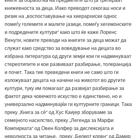
книжевноста за деца. Иако преводот секогаш носи и
ризик на „воспоставување на хиерархиски однос
помеѓу големите и малите јазици, помеѓу хегемонските
и подредените култури“ како што ќе каже Лоренс
Венути, новите преводи на книгите за деца можат да
служат како средство за воведување на децата во
избрана литература од други земји кои ги надминуваат
стереотипите и кои развиваат разбирање, толеранција
и почит. Така тие преведени книги не само што ги
изложуваат децата на начини на животот во другите
култури, туку им помагаат да развијат разбирање за
фактот дека човечкото искуство е единствено, но и
универзално надминувајќи ги културните граници. Така
преку „Книга за сѐ“ од Хус Каијер зборуваме за
семејното насилство, преку „Легенда за Марфи
Компирката“ од Овен Колфер за дислексијата и
неволноста за читање, преку „Белиот кловн“ од Дамир