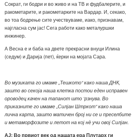
Сократ, ги бодри и во живо и на ТВ и фудбалерите, и
ракометарите, и ракометарките на Вардар. И, секако,
во тоа бодрење сите учествуваме, иако, признавам,
најгласна сум јас! Сега работи како металуршки
инжинер.
А Весна е и баба на двете прекрасни внуци Илина
(седум) и Дарија (пет), ќерки на мојата Сара.
Во музиката го имаме „Тешкото“ како наша ДНК,
зашто во секоја наша клетка постои еден исправен
ороводец качен на тапанот што ‘рзнува. Во
приказните го имаме „Силјан Штркот“ како наша
лична карта, зашто матичен број ни се и преселбите
и метаморфозите и летот на кој нѐ учи овој Силјан.
АЈ: Во првиот век од нашата ера Плутарх ги