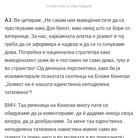
посветена на Иво Андриќ
АЈ
:
Ве цитирам: „Не сакам ние македонистите да се
чувствуваме како Дон Кихот, како некој што се бори со
ветерници. За нас, најважната алатка е јазикот и тој
треба да се афирмира и надвор и да си го сочуваме
дома. Потребна е национална стратегија како
македонскиот јазик ќе е поставен не само дома, туку и
во странство“.Од денешна перспектива, како би ја
искоментирале познатата сентенца на Блаже Конески:
„Јазикот ни е нашата единствена неподелена
татковина“?
ВМЧ: Таа реченица на Конески многу пати се
обидуваме да ја коментираме, да ѝ дадеме некоја своја
визура, да ја дообјасниме. За мене таа единствена
неподелена татковина навистина живее само во
јазикот (а преку него и во музиката и во приказните).