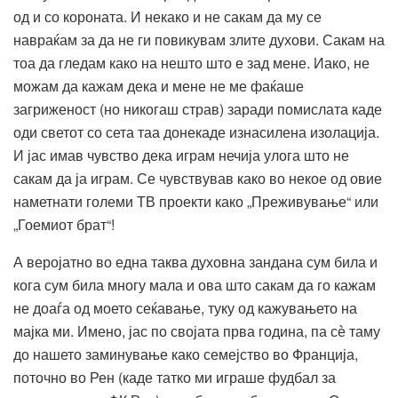
од и со короната. И некако и не сакам да му се
навраќам за да не ги повикувам злите духови. Сакам на
тоа да гледам како на нешто што е зад мене. Иако, не
можам да кажам дека и мене не ме фаќаше
загриженост (но никогаш страв) заради помислата каде
оди светот со сета таа донекаде изнасилена изолација.
И јас имав чувство дека играм нечија улога што не
сакам да ја играм. Се чувствував како во некое од овие
наметнати големи ТВ проекти како „Преживување“ или
„Гоемиот брат“!
А веројатно во една таква духовна зандана сум била и
кога сум била многу мала и ова што сакам да го кажам
не доаѓа од моето сеќавање, туку од кажувањето на
мајка ми. Имено, јас по својата прва година, па сѐ таму
до нашето заминување како семејство во Франција,
поточно во Рен (каде татко ми играше фудбал за