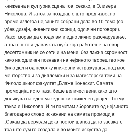
книжевна и културна сцена тоа, секако, е Оливера
Николова. И затоа за поздрав е што пред извесно
време излегоа нејзините собрани дела во 10 тома (со
убав дизајн, инвентивни корици, одлични поговори).
Иако, морам да споделам и едно лично разочарување,
а тоа е што издавачката куќа која работеше на овој
десеттомник не се сети и на мене, без лажна скромност,
како на одличен познавач на нејзиното творештво кое
било дел и од неколку книжевни истражувања под мое
менторство и за дипломски и за магистерски теми на
Филолошкиот факултет „Блаже Конески“. Самата
промоција, исто така, беше величествена како што
доликува на еден македонски книжевен доајен. Токму
таква е Николова. И ги паметам зборовите од нејзиното
благодарно слово искажани на самата промоција:
„Сакам да верувам дека постои шанса да го засакате
тоа што сум го создала и во моите искуства да