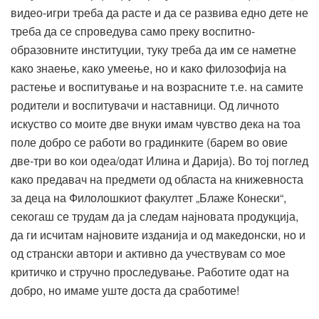
видео-игри треба да расте и да се развива едно дете не
треба да се спроведува само преку воспитно-
образовните институции, туку треба да им се наметне
како знаење, како умеење, но и како филозофија на
растење и воспитување и на возрасните т.е. на самите
родители и воспитувачи и наставници. Од личното
искуство со моите две внуки имам чувство дека на тоа
поле добро се работи во градинките (барем во овие
две-три во кои одеа/одат Илина и Дарија). Во тој поглед
како предавач на предмети од областа на книжевноста
за деца на Филолошкиот факултет „Блаже Конески“,
секогаш се трудам да ја следам најновата продукција,
да ги исчитам најновите изданија и од македонски, но и
од странски автори и активно да учествувам со мое
критичко и стручно проследување. Работите одат на
добро, но имаме уште доста да сработиме!