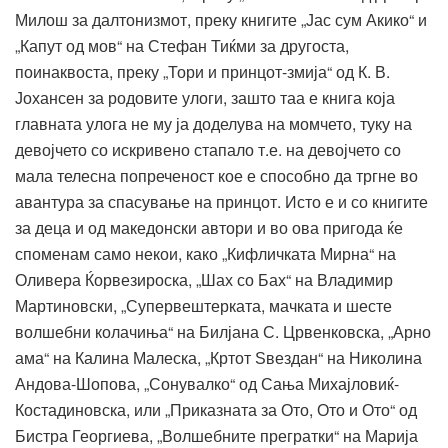
Милош за далтонизмот, преку книгите „Јас сум Акико“ и
„Капут од мов“ на Стефан Тиќми за другоста,
поинаквоста, преку „Тори и принцот-змија“ од К. В.
Јохансен за родовите улоги, зашто таа е книга која
главната улога не му ја доделува на момчето, туку на
девојчето со искривено стапало т.е. на девојчето со
мала телесна попреченост кое е способно да тргне во
авантура за спасување на принцот. Исто е и со книгите
за деца и од македонски автори и во ова пригода ќе
споменам само некои, како „Кифличката Мирна“ на
Оливера Ќорвезироска, „Шах со Бах“ на Владимир
Мартиновски, „Супервештерката, мачката и шесте
волшебни колачиња“ на Билјана С. Црвенковска, „Арно
ама“ на Калина Малеска, „Кртот Ѕвездан“ на Николина
Андова-Шопова, „Сонувалко“ од Сања Михајловиќ-
Костадиновска, или „Приказната за Ото, Ото и Ото“ од
Бистра Георгиева, „Волшебните прегратки“ на Марија