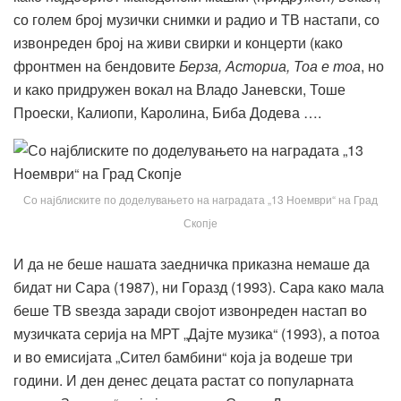
со голем број музички снимки и радио и ТВ настапи, со
извонреден број на живи свирки и концерти (како
фронтмен на бендовите
Берза, Асториа, Тоа е тоа
, но
и како придружен вокал на Владо Јаневски, Тоше
Проески, Калиопи, Каролина, Биба Додева ….
Со најблиските по доделувањето на наградата „13 Ноември“ на Град
Скопје
И да не беше нашата заедничка приказна немаше да
бидат ни Сара (1987), ни Горазд (1993). Сара како мала
беше ТВ ѕвезда заради својот извонреден настап во
музичката серија на МРТ „Дајте музика“ (1993), а потоа
и во емисијата „Сител бамбини“ која ја водеше три
години. И ден денес децата растат со популарната