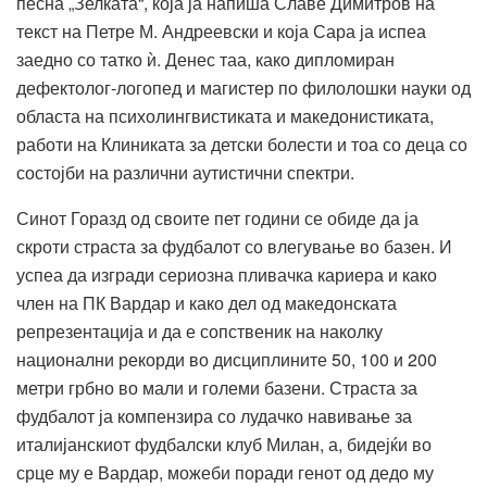
песна „Зелката“, која ја напиша Славе Димитров на
текст на Петре М. Андреевски и која Сара ја испеа
заедно со татко ѝ. Денес таа, како дипломиран
дефектолог-логопед и магистер по филолошки науки од
областа на психолингвистиката и македонистиката,
работи на Клиниката за детски болести и тоа со деца со
состојби на различни аутистични спектри.
Синот Горазд од своите пет години се обиде да ја
скроти страста за фудбалот со влегување во базен. И
успеа да изгради сериозна пливачка кариера и како
член на ПК Вардар и како дел од македонската
репрезентација и да е сопственик на наколку
национални рекорди во дисциплините 50, 100 и 200
метри грбно во мали и големи базени. Страста за
фудбалот ја компензира со лудачко навивање за
италијанскиот фудбалски клуб Милан, а, бидејќи во
срце му е Вардар, можеби поради генот од дедо му