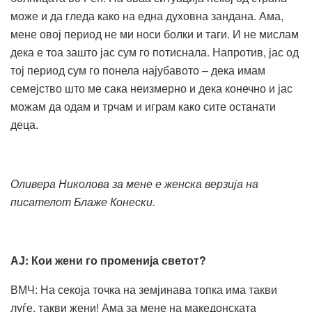
може и да гледа како на една духовна зандана. Ама,
мене овој период не ми носи болки и таги. И не мислам
дека е тоа зашто јас сум го потиснала. Напротив, јас од
тој период сум го понела најубавото – дека имам
семејство што ме сака неизмерно и дека конечно и јас
можам да одам и трчам и играм како сите останати
деца.
Оливера Николова за мене е женска верзија на
писателот Блаже Конески.
АЈ
:
Кои жени го променија светот?
ВМЧ: На секоја точка на земјинава топка има такви
луѓе, такви жени! Ама за мене на македонската