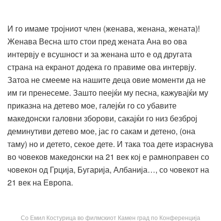
И го имаме тројниот член (женава, женана, жената)!
Женава Весна што стои пред жената Ана во ова
интервју е всушност и за женана што е од другата
страна на екранот додека го правиме ова интервју.
Затоа не смееме на нашите деца овие моменти да не
им ги пренесеме. Зашто пеејќи му песна, кажувајќи му
приказна на детево мое, галејќи го со убавите
македонски галовни зборови, сакајќи го низ безброј
деминутиви детево мое, јас го сакам и детено, (она
таму) но и детето, секое дете. И така тоа дете израснува
во човеков македонски на 21 век кој е рамноправен со
човекон од Грција, Бугарија, Албанија…, со човекот на
21 век на Европа.
Со Емил Костурица во филмскиот Камен град по Конференција