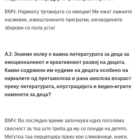
ВМЧ: Најмногу трговијата со емоции! Ме ежат лажните
насмевки, извештачените прегратки, изговорените
зборови со пола уста!
АЈ:
Знаеме колку е важна
литературата за деца за
емоционалниот и креативниот развој на децата.
Какви содржини им нудиме на децата особено на
најмалите од претшколска и рана школска возраст
преку литературата, илустрацијата и видео-игрите
наменети за деца?
ВМЧ: Во последно време започнува една поголема
свесност за тоа што треба да му се понуди на детето.
Меѓутоа таа перцепција преку кои сликовници, книги,