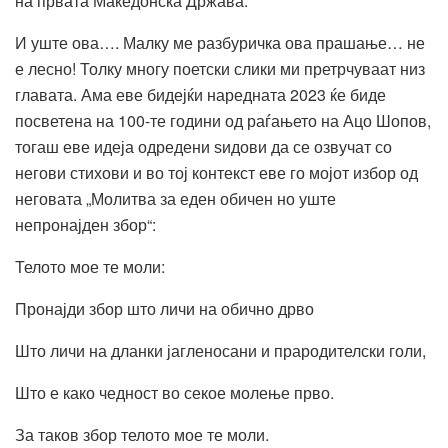
на првата Македонска Држава.
И уште ова…. Малку ме разбуричка ова прашање… не
е лесно! Толку многу поетски слики ми претрчуваат низ
главата. Ама еве бидејќи наредната 2023 ќе биде
посветена на 100-те години од раѓањето на Ацо Шопов,
тогаш еве идеја одредени ѕидови да се озвучат со
негови стихови и во тој контекст еве го мојот избор од
неговата „Молитва за еден обичен но уште
непронајден збор“:
Телото мое те моли:
Пронајди збор што личи на обично дрво
Што личи на дланки јагленосани и прародителски голи,
Што е како чедност во секое молење прво.
За таков збор телото мое те моли.