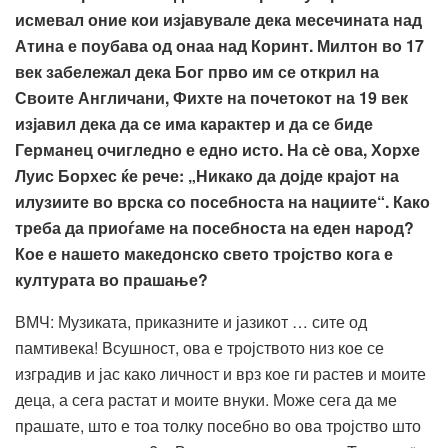
исмевал оние кои изјавувале дека месечината над
Атина е поубава од онаа над Коринт
.
Милтон во
17
век забележал дека Бог прво им се открил на
Своите Англичани
,
Фихте на почетокот на
19
век
изјавил дека да се има карактер и да се биде
Г
e
рманец очигледно е едно исто. Н
а сè ова, Хорхе
Луис Борхес ќе рече
: „Никако да дојде крајот на
илузиите во врска со
посебноста на нациите“. Како
треба да приоѓаме на посебноста на еден народ?
Кое е нашето македонско свето тројство кога е
културата во прашање?
ВМЧ: Музиката, приказните и јазикот … сите од
памтивека! Всушност, ова е тројството низ кое се
изградив и јас како личност и врз кое ги растев и моите
деца, а сега растат и моите внуки. Може сега да ме
прашате, што е тоа толку посебно во ова тројство што