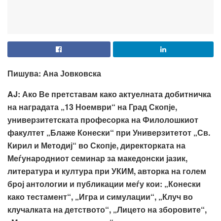
Пишува
:
Ана Јовковска
AJ
: Ако Ве претставам како актуелната добитничка
на наградата „13 Ноември“ на Град Скопје,
универзитетската професорка на Филолошкиот
факултет „Блаже Конески“ при
Универзитетот „Св.
Кирил и Методиј“ во Скопје, директорката на
Меѓународниот семинар за македонски јазик,
литература и култура при УКИМ, авторка на голем
број антологии и публикации меѓу кои: „Конески
како тестамент“, „Игра и симулации“, „Клуч во
клучалката на детството“, „Лицето на зборовите“,