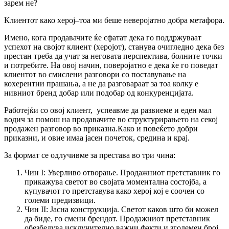
зарем не?
Клиентот како херој–тоа ми беше неверојатно добра метафора.
Имено, кога продавачите ќе сфатат дека го поддржуваат
успехот на својот клиент (херојот), станува очигледно дека без
престан треба да учат за неговата перспектива, болните точки
и потребите. На овој начин, поверојатно е дека ќе го поведат
клиентот во смислени разговори со поставување на
кохерентни прашања, а не да разговараат за тоа колку е
нивниот бренд добар или подобар од конкуренцијата.
Работејќи со овој клиент, успеавме да развиеме и еден мал
водич за помош на продавачите во структурирањето на секој
продажен разговор во приказна.Како и повеќето добри
приказни, и овие имаа јасен почеток, средина и крај.
За формат се одлучивме за престава во три чина:
Чин I: Уверливо отворање. Продажниот претставник го
прикажува светот во својата моментална состојба, а
купувачот го претставува како херој кој е соочен со
големи предизвици.
Чин II: Jасна конструкција. Светот каков што би можел
да биде, го смени брендот. Продажниот претставник
обезбедува исклучително важни факти и зголемен број