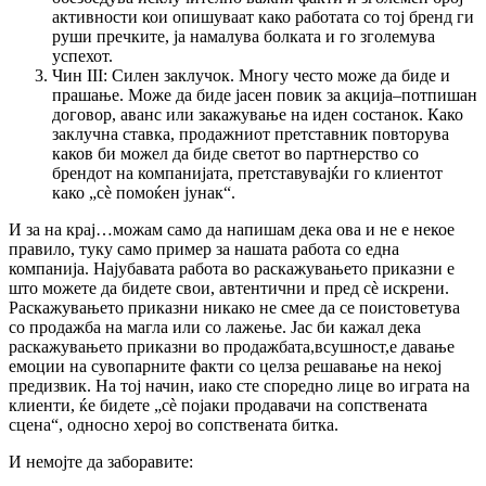
активности кои опишуваат како работата со тој бренд ги
руши пречките, ја намалува болката и го зголемува
успехот.
Чин III: Силен заклучок. Многу често може да биде и
прашање. Може да биде јасен повик за акција–потпишан
договор, аванс или закажување на иден состанок. Како
заклучна ставка, продажниот претставник повторува
каков би можел да биде светот во партнерство со
брендот на компанијата, претставувајќи го клиентот
како „сѐ помоќен јунак“.
И за на крај…можам само да напишам дека ова и не е некое
правило, туку само пример за нашата работа со една
компанија. Најубавата работа во раскажувањето приказни е
што можете да бидете свои, автентични и пред сѐ искрени.
Раскажувањето приказни никако не смее да се поистоветува
со продажба на магла или со лажење. Јас би кажал дека
раскажувањето приказни во продажбата,всушност,е давање
емоции на сувопарните факти со целза решавање на некој
предизвик. На тој начин, иако сте споредно лице во играта на
клиенти, ќе бидете „сѐ појаки продавачи на сопствената
сцена“, односно херој во сопствената битка.
И немојте да заборавите: