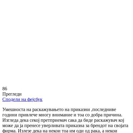
86
Прегледи
Сподели на фејсбук
Умешноста на раскажувањето на приказни ,последниве
години привлече многу внимание и тоа со добра причина.
Изгледа дека секој претприемач сака да биде раскажувач кој
може да ја пренесе уверливата приказна за брендот на својата
фирма. Излезе дека на некои тоа им оди од рака, а некои