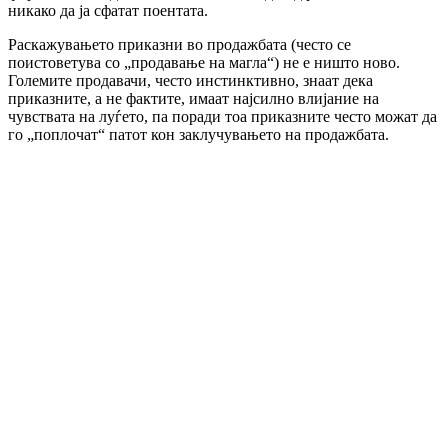
никако да ја сфатат поентата.
Раскажувањето приказни во продажбата (често се
поистоветува со „продавање на магла“) не е ништо ново.
Големите продавачи, често инстинктивно, знаат дека
приказните, а не фактите, имаат најсилно влијание на
чувствата на луѓето, па поради тоа приказните често можат да
го „поплочат“ патот кон заклучувањето на продажбата.