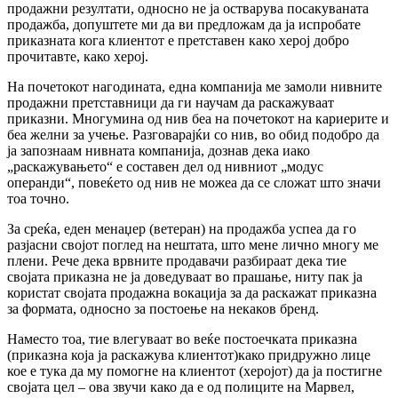
продажни резултати, односно не ја остварува посакуваната
продажба, допуштете ми да ви предложам да ја испробате
приказната кога клиентот е претставен како херој добро
прочитавте, како херој.
На почетокот нагодината, една компанија ме замоли нивните
продажни претставници да ги научам да раскажуваат
приказни. Многумина од нив беа на почетокот на кариерите и
беа желни за учење. Разговарајќи со нив, во обид подобро да
ја запознаам нивната компанија, дознав дека иако
„раскажувањето“ е составен дел од нивниот „модус
операнди“, повеќето од нив не можеа да се сложат што значи
тоа точно.
За среќа, еден менаџер (ветеран) на продажба успеа да го
разјасни својот поглед на нештата, што мене лично многу ме
плени. Рече дека врвните продавачи разбираат дека тие
својата приказна не ја доведуваат во прашање, ниту пак ja
користат својата продажна вокација за да раскажат приказна
за формата, односно за постоење на некаков бренд.
Наместо тоа, тие влегуваат во веќе постоечката приказна
(приказна која ја раскажува клиентот)како придружно лице
кое е тука да му помогне на клиентот (херојот) да ја постигне
својата цел – ова звучи како да е од полиците на Марвел,