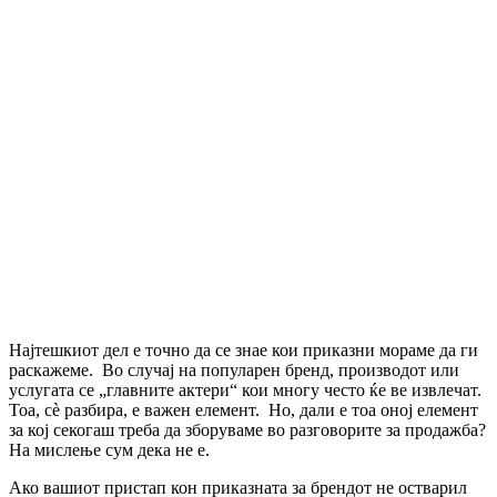
Најтешкиот дел е точно да се знае кои приказни мораме да ги
раскажеме. Во случај на популарен бренд, производот или
услугата се „главните актери“ кои многу често ќе ве извлечат.
Тоа, сѐ разбира, е важен елемент. Но, дали е тоа оној елемент
за кој секогаш треба да зборуваме во разговорите за продажба?
На мислење сум дека не е.
Ако вашиот пристап кон приказната за брендот не остварил