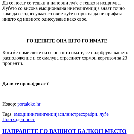
Да се носат со тешки и напорни луѓе е тешко и исцрпува.
Луѓето со висока емоционална инетелигенција знаат точно
како да се однесуваат со овие луѓе и притоа да не прифата
ништо од нивното однесување како свое.
ГО ЦЕНИТЕ ОНА ШТО ГО ИМАТЕ
Кога ќе помислите на се она што имате, се подобрува вашето
расположение и се смалува стресниот хормон кортизол за 23
проценти.
Дали се пронајдовте?
Извор:
portaloko.hr
Tags:
емоции
интелигенција
силни
стрес
храбри. луѓе
Претходен пост
НАПРАВЕТЕ ГО ВАШИОТ БАЛКОН МЕСТО