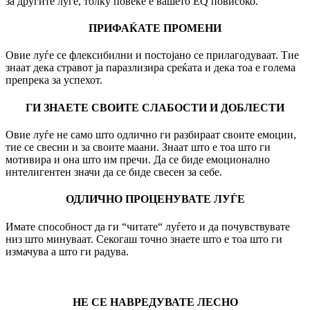
за другите луѓе, толку повеќе е вашето EQ повисоко.
ПРИФАЌАТЕ ПРОМЕНИ
Овие луѓе се флексибилни и постојано се прилагодуваат. Тие
знаат дека стравот ја паразлизира среќата и дека тоа е голема
препрека за успехот.
ГИ ЗНАЕТЕ СВОИТЕ СЛАБОСТИ И ДОБЛЕСТИ
Овие луѓе не само што одлично ги разбираат своите емоции,
тие се свесни и за своите маани. Знаат што е тоа што ги
мотивира и она што им пречи. Да се биде емоционално
интелигентен значи да се биде свесен за себе.
ОДЛИЧНО ПРОЦЕНУВАТЕ ЛУЃЕ
Имате способност да ги “читате“ луѓето и да почувствувате
низ што минуваат. Секогаш точно знаете што е тоа што ги
измачува а што ги радува.
НЕ СЕ НАВРЕДУВАТЕ ЛЕСНО