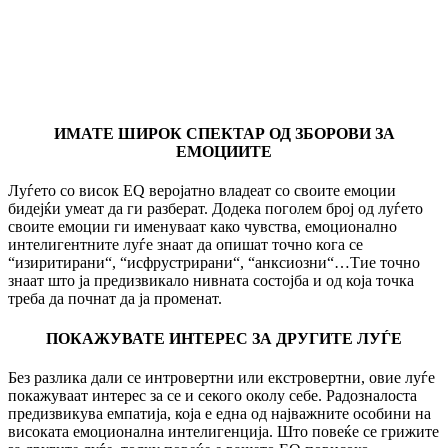
ИМАТЕ ШИРОК СПЕКТАР ОД ЗБОРОВИ ЗА
ЕМОЦИИТЕ
Луѓето со висок EQ веројатно владеат со своите емоции
бидејќи умеат да ги разберат. Додека поголем број од луѓето
своите емоции ги именуваат како чувства, емоционално
интелигентните луѓе знаат да опишат точно кога се
“изиритирани“, “исфрустрирани“, “анксиозни“…Тие точно
знаат што ја предизвикало нивната состојба и од која точка
треба да почнат да ја променат.
ПОКАЖУВАТЕ ИНТЕРЕС ЗА ДРУГИТЕ ЛУЃЕ
Без разлика дали се интровертни или екстровертни, овие луѓе
покажуваат интерес за се и секого околу себе. Радозналоста
предизвикува емпатија, која е една од најважните особини на
високата емоционална интелигенција. Што повеќе се грижите