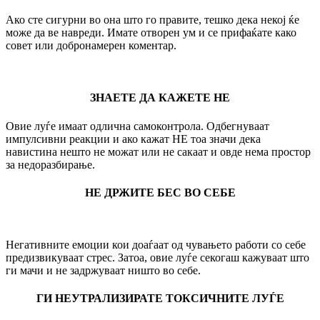
Ако сте сигурни во она што го правите, тешко дека некој ќе
може да ве навреди. Имате отворен ум и се прифаќате како
совет или добронамерен коментар.
ЗНАЕТЕ ДА КАЖЕТЕ НЕ
Овие луѓе имаат одлична самоконтрола. Одбегнуваат
импулсивни реакции и ако кажат НЕ тоа значи дека
навистина нешто не можат или не сакаат и овде нема простор
за недоразбирање.
НЕ ДРЖИТЕ БЕС ВО СЕБЕ
Негативните емоции кои доаѓаат од чувањето работи со себе
предизвикуваат стрес. Затоа, овие луѓе секогаш кажуваат што
ги мачи и не задржуваат ништо во себе.
ГИ НЕУТРАЛИЗИРАТЕ ТОКСИЧНИТЕ ЛУЃЕ