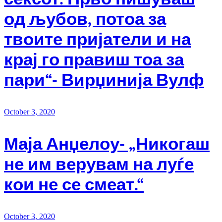
од љубов, потоа за
твоите пријатели и на
крај го правиш тоа за
пари“- Вирџинија Вулф
October 3, 2020
Маја Анџелоу- „Никогаш
не им верувам на луѓе
кои не се смеат.“
October 3, 2020