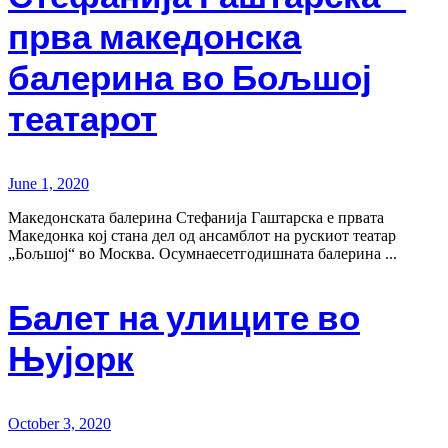
прва македонска
балерина во Бољшој
театарот
June 1, 2020
Македонската балерина Стефанија Гаштарска е првата
Македонка кој стана дел од ансамблот на рускиот театар
„Бољшој“ во Москва. Осумнаесетгодишната балерина ...
Балет на улиците во
Њујорк
October 3, 2020