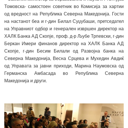
Томовска- самостоен советник во Комисија за хартии
од вредност на Република Северна Македонија. Гости
на настанот беа и г-дин Билал Суџубаши, претседател
на Управниот одбор и генерален извршен директор на
ХАЛК Банка АД Скопје, проф. д-р Љубе Трпевски, г-дин
Беркан Имери финанов директор на ХАЛК Банка АД
Скопје, г-дин Бесим Билали од Развојна банка на
Северна Македонија, Весна Срцева и Мухедин Авдиќ
од Управата за јавни приходи, Марина Наумовска од
Германска Амбасада во Република Северна
Македонија и други.