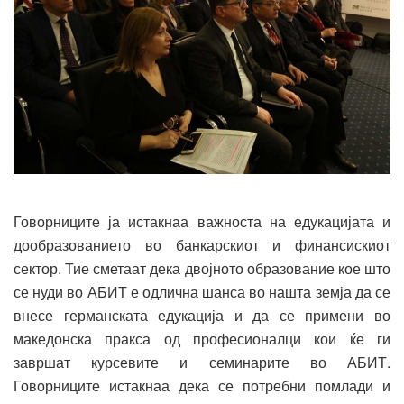
Говорниците ја истакнаа важноста на едукацијата и
дообразованието во банкарскиот и финансискиот
сектор. Тие сметаат дека двојното образование кое што
се нуди во АБИТ е одлична шанса во нашта земја да се
внесе германската едукација и да се примени во
македонска пракса од професионалци кои ќе ги
завршат курсевите и семинарите во АБИТ.
Говорниците истакнаа дека се потребни помлади и