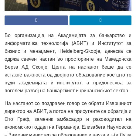
Во организација на Академијата за банкарство и
информатичка технологија (АБИТ) и Институтот за
бизнис и менаџмент, Heidelberg-Skopje, денеска се
одржа свечен настан во просториите на Македонска
Берза АД Скопје. Целта на настанот беше да се
истакне важноста од двојното образование кое што го
нуди академијата и институтот, а придонесува за
поголем развој на банкарскиот и финансискиот сектор.
На настанот со поздравен говор се обрати Извршниот
директор на АБИТ, а потоа на присутните се обратија и
Ото Граф, заменик амбасадор и раководител на
економскиот оддел на Германија, Елизабета Наумовска
– Заменик министер за образование и наука и г-ѓа Лујза