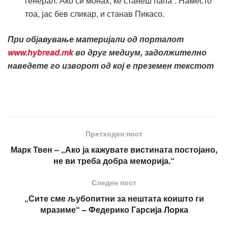
генерал. Ако си монах, ќе станеш папа”. Наместо
тоа, јас бев сликар, и станав Пикасо.
При објавување материјали од порталот
www.hybread.mk
во друг медиум, задолжително
наведете го изворот од кој е преземен текстот
Претходен пост
Марк Твен – „Ако ја кажувате вистината постојано,
не ви треба добра меморија.“
Следен пост
„Сите сме љубопитни за нештата коишто ги
мразиме“ – Федерико Гарсија Лорка