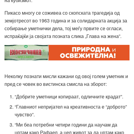
на кубизмот.
Пикасо многу се соживеа со скопската трагедија од
земјотресот во 1963 година и за солидарната акција за
собирање уметнички дела, тој меѓу првите се огласи,
испраќајќи ја својата позната слика „Глава на жена”.
Неколку познати мисли кажани од овој голем уметник и
пред се човек во вистинска смисла на зборот:
“Добрите уметници копираат, одличните крадат”.
“Главниот непријател на креативноста е “доброто”
чувство”.
“Ми беа потребни четири години да научам да
цртам како Рафаел, а цел живот за да цртам како