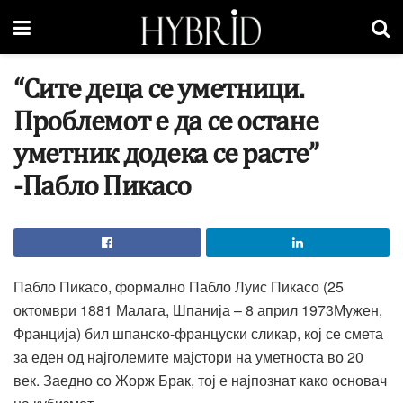
“Сите деца се уметници.
Проблемот е да се остане
уметник додека се расте”
-Пабло Пикасо
Пабло Пикасо, формално Пабло Луис Пикасо (25
октомври 1881 Малага, Шпанија – 8 април 1973Мужен,
Франција) бил шпанско-француски сликар, кој се смета
за еден од најголемите мајстори на уметноста во 20
век. Заедно со Жорж Брак, тој е најпознат како основач