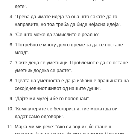
дете”.
“Треба да имате идеја за она што сакате да го
направите, но тоа треба да биде нејасна идеја”.
“Се што може да замислите е реално”.
“Потребно е многу долго време за да се постане
млад”.
“Сите деца се уметници. Проблемот е да се остане
уметник додека се расте”.
“Целта на уметноста е да ја избрише прашината на
секојдневниот живот од нашите души”.
“Дајте ми музеј и ќе го пополнам”.
“Компјутерите се бескорисни, тие можат да ви
дадат само одговори”.
Мајка ми ми рече: “Ако си војник, ќе станеш