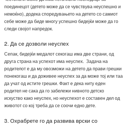
поединецот (детето може да се чувствува неуспешно и
немоќно), додека споредувањето на детето со самиот
себе може да биде многу успешно бидејќи може да го
следи својот напредок.
2. Да се дозволи неуспех
Сепак, бидејќи медалот секогаш има две страни, од
друга страна на успехот има неуспех. Задача на
родителот е да му овозможи на детето да прави грешки
понекогаш и да доживее неуспех за да може тој или таа
да учат од истите грешки. Факт е дека ниту еден
родител не сака да го забележи нивното детско
искуство како неуспех, но неуспехот е составен дел од
животот со кој треба да се соочи едно дете.
3. Охрабрете го да развива врски со