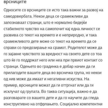
врсниците
Односите со врсниците се исто така важни за развој на
самодовербата. Некои деца се срамежливи да
запознаваат странци, што е нормално бидејќи
стабилното чувство на самопочит кај една личност се
развива со текот на времето и е неприродно, и така
срамежливото дете може со текот на времето да се
справи со предозирање на срамот. Родителот може да
го зајакне чувството за вредност на своето дете со тоа
што ќе го поддржат него или неа при првиот контакт со
странци. Одењето во градинка е добар начин да ги
прилагодите вашите деца во врсничка група, но некои
од нив може да имаат и негативни искуства. На
пример, врсниците можат да ги оттргнат или да ги
исклучат од групата. Во таква ситуација, важно е да
разговарате со вашето дете и да го научите да гледа
конструктивно на отфрлањето. Социјално компетентни