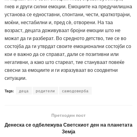
гнев и други силни емоции. Емоциите на предучилишна
установа се едноставни, спонтани, чести, краткотрајни,
моќни, нестабилни и, пред сè, отворени. На таа
возраст, децата доживуваат бројни емоции што не
можат да ги разберат. Во средното детство, тие се во
состојба да ги утврдат своите емоционални состојби со
кои е важно да се справат, дали се позитивни или
негативни, а како што стареат, тие стануваат повеќе
свесни за емоциите и ги изразуваат во соодветни
ситуации.
Tags:
деца
родители
самодоверба
Претходен пост
Денеска се одбележува Светскиот ден на планетата
Земја