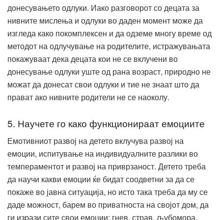
донесувањето одлуки. Иако разговорот со децата за
нивните мислења и одлуки во даден момент може да
изгледа како покомплексен и да одземе многу време од
методот на одлучување на родителите, истражувањата
покажуваат дека децата кои не се вклучени во
донесување одлуки уште од рана возраст, природно не
можат да донесат свои одлуки и тие не знаат што да
прават ако нивните родители не се наоколу.
5. Научете го како функционираат емоциите
Емотивниот развој на детето вклучува развој на
емоции, испитување на индивидуалните разлики во
темпераментот и развој на приврзаност. Детето треба
да научи какви емоции ќе бидат соодветни за да се
покаже во јавна ситуација, но исто така треба да му се
даде можност, барем во приватноста на својот дом, да
ги изрази сите свои емоции: гнев, страв, љубомора,