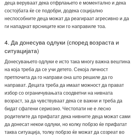
деца веруваат дека отфрлањето е моментално и дека
состојбата ќе се подобри, додека социјално
неспособните деца можат да реагираат агресивно и да
ги нападнат врсниците кои го направиле тоа.
4. Да донесува одлуки (според возраста и
ситуацијата)
Донесувањето одлуки е исто така многу важна вештина
на која треба да се учи детето. Секоја личност
претпочита да го направи она што решиле да го
направат. Децата треба да имаат можност да прават
избор со ограничувањата соодветни на нивната
возраст, за да чувствуваат дека се важни и треба да
бидат сфатени сериозно. Честопати не е лесно
родителите да прифатат дека нивните деца можат сами
да донесат некои одлуки, но колку побрзо ќе прифатат
таква ситуација, толку побрзо ќе можат да созреат во