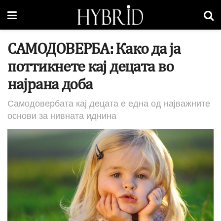
САМОДОВЕРБА: Како да ја
поттикнете кај децата во
најрана доба
Самодовербата кај децата е една од најважните
основи за нивната иднина