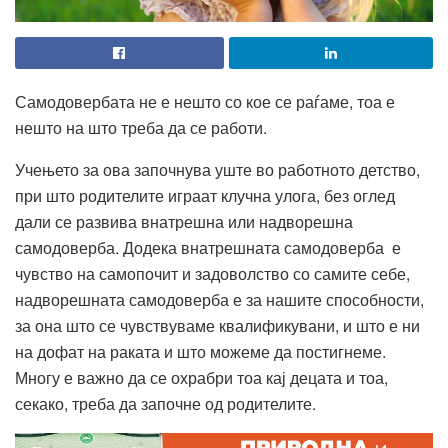
Самодовербата не е нешто со кое се раѓаме, тоа е
нешто на што треба да се работи.
Учењето за ова започнува уште во работното детство,
при што родителите играат клучна улога, без оглед
дали се развива внатрешна или надворешна
самодоверба. Додека внатрешната самодоверба е
чувство на самопочит и задоволство со самите себе,
надворешната самодоверба е за нашите способности,
за она што се чувствуваме квалификувани, и што е ни
на дофат на раката и што можеме да постигнеме.
Многу е важно да се охрабри тоа кај децата и тоа,
секако, треба да започне од родителите.