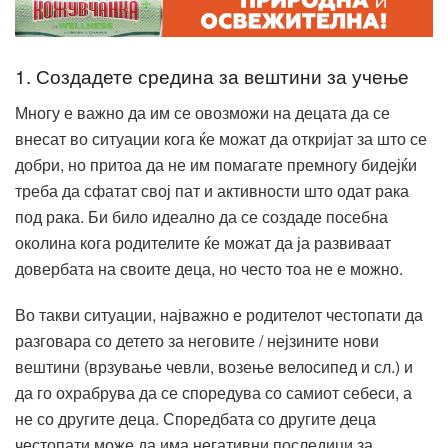
1. Создадете средина за вештини за учење
Многу е важно да им се овозможи на децата да се
внесат во ситуации кога ќе можат да откријат за што се
добри, но притоа да не им помагате премногу бидејќи
треба да сфатат свој пат и активности што одат рака
под рака. Би било идеално да се создаде посебна
околина кога родителите ќе можат да ја развиваат
довербата на своите деца, но често тоа не е можно.
Во такви ситуации, најважно е родителот честопати да
разговара со детето за неговите / нејзините нови
вештини (врзување чевли, возење велосипед и сл.) и
да го охрабрува да се споредува со самиот себеси, а
не со другите деца. Споредбата со другите деца
честопати може да има негативни последици за