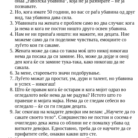
онаа „ѓаволска убавина“, која не ја разбирате – не ја
познавате.
Но, кога имате 50 години, во вас се раѓа убавина од друг
вид, таа убавина дава сила.
Убавината на жената е проблем само во два случаи: кога
ја нема и кога не постои ништо друго освен убавина.
Нам не ни припаѓа ништо: ни мажите, ни децата. Ние
можеме само да ги поделиме чувствата, емоциите со
луѓето кои ги сакаме.
Жената може да сака со таква моќ што никој никогаш
нема да посака да си замине. Но, може да дојде и оној
ден кога ќе си замине тука-така, како никогаш да не
сакала.
За мене, стареењето значи подобрување.
Луѓето можат да простат, ум, дури и талент, но убавина
и успех – никогаш!
Што ќе правам кога ќе остарам и кога мојот одраз во
огледалото веќе нема да ме радува? Истото што го
правеше и мојата мајка. Нема да се гледам себеси во
огледало – ќе си ги гледам децата.
Јас секогаш на младите девојки им велам: „Научете да го
сакате своето тело“. Совршнество не постои и сосема е
очигледно дека жена со облини не е помалку убава од
витките девојки. Едноставно, треба да се научите да се
прифатите себе, онакви какви што сте.