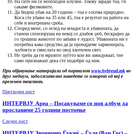
На сите ни се неопходни илузии. Токму заради тоа, ги
сакаме филмовите.
Да бидеш убав на 20 години – тоа е сосема природно.
Кога сте убави на 35 или 45, тоа е резултат на работа на
себе и внатрешна среќа.
Според мене, со оглед на младоста и убавината, да
станеш спонзоруша на некој со длабок џеб, бескрајно да
го трошиш животот по забави е лудост. Убавината ни е
потребна како средство да ја пронајдеме хармонијата,
љубовта и смислата во овој хаотичен свет.
Не треба да ги мразите луѓето кои ви завидуваат, тие
само признаваат дека сте подобри од нив.
При објавување материјали од порталот
www.hybread.mk
во
друг медиум, задолжително наведете го изворот од кој е
преземен текстот.
Претходен пост
ИНТЕРВЈУ Ареа – Посакуваме со нов албум да
прославиме 25 години постоење
Следен пост
ИНТЕРВЈУ Звонимир Ѓукиќ – Ѓуле (Ван Гог) –