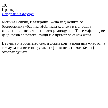
107
Прегледи
Сподели на фејсбук
Mоника Белучи, Италијанка, жена над жените со
безвременска убавина. Нејзината харизма и природна
женственост не остава никого рамнодушен. Таа е мајка на две
деца, познава повеќе јазици и е пример за секоја жена.
Верува во љубовта во секоја форма која ја води низ животот, а
токму за тоа ви издвојуваме нејзини цитати кои ќе ви ја
отворат душата…