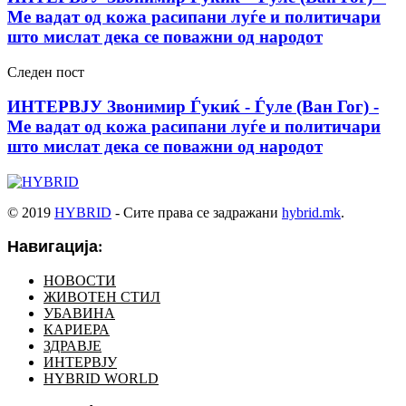
Ме вадат од кожа расипани луѓе и политичари
што мислат дека се поважни од народот
Следен пост
ИНТЕРВЈУ Звонимир Ѓукиќ - Ѓуле (Ван Гог) -
Ме вадат од кожа расипани луѓе и политичари
што мислат дека се поважни од народот
© 2019
HYBRID
- Сите права се задражани
hybrid.mk
.
Навигација:
НОВОСТИ
ЖИВОТЕН СТИЛ
УБАВИНА
КАРИЕРА
ЗДРАВЈЕ
ИНТЕРВЈУ
HYBRID WORLD