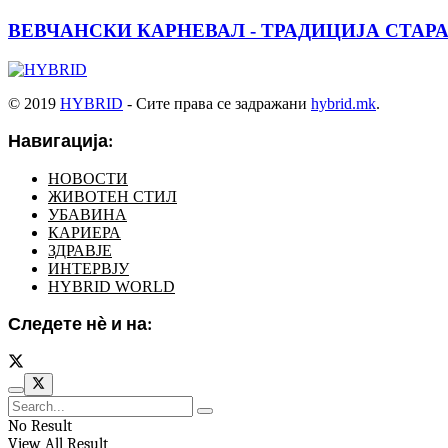
ВЕВЧАНСКИ КАРНЕВАЛ - ТРАДИЦИЈА СТАРА
© 2019
HYBRID
- Сите права се задражани
hybrid.mk
.
Навигација:
НОВОСТИ
ЖИВОТЕН СТИЛ
УБАВИНА
КАРИЕРА
ЗДРАВЈЕ
ИНТЕРВЈУ
HYBRID WORLD
Следете нѐ и на:
No Result
View All Result