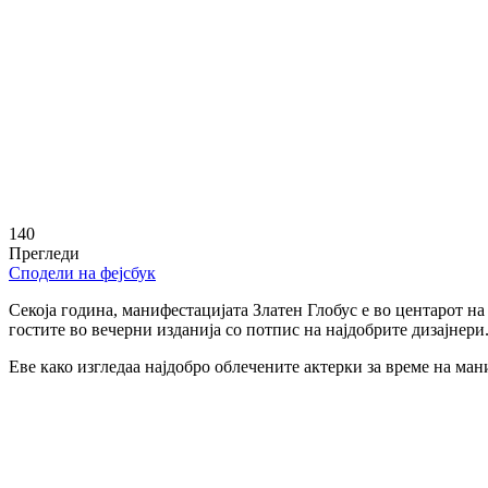
140
Прегледи
Сподели на фејсбук
Секоја година, манифестацијата Златен Глобус е во центарот на
гостите во вечерни изданија со потпис на најдобрите дизајнери
Еве како изгледаа најдобро облечените актерки за време на ман