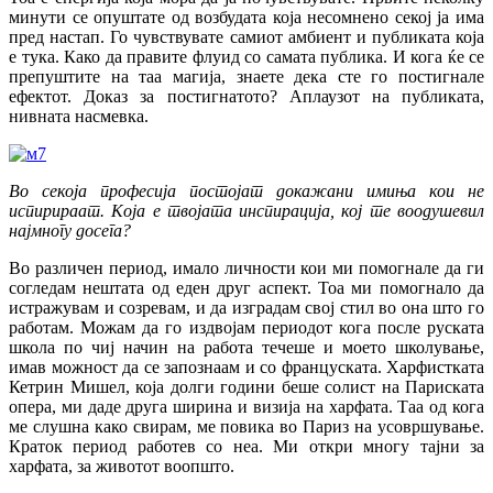
минути се опуштате од возбудата која несомнено секој ја има
пред настап. Го чувствувате самиот амбиент и публиката која
е тука. Како да правите флуид со самата публика. И кога ќе се
препуштите на таа магија, знаете дека сте го постигнале
ефектот. Доказ за постигнатото? Аплаузот на публиката,
нивната насмевка.
Во секоја професија постојат докажани имиња кои не
испирираат. Која е твојата инспирација, кој те воодушевил
најмногу досега?
Во различен период, имало личности кои ми помогнале да ги
согледам нештата од еден друг аспект. Тоа ми помогнало да
истражувам и созревам, и да изградам свој стил во она што го
работам. Можам да го издвојам периодот кога после руската
школа по чиј начин на работа течеше и моето школување,
имав можност да се запознаам и со француската. Харфистката
Кетрин Мишел, која долги години беше солист на Париската
опера, ми даде друга ширина и визија на харфата. Таа од кога
ме слушна како свирам, ме повика во Париз на усовршување.
Краток период работев со неа. Ми откри многу тајни за
харфата, за животот воопшто.