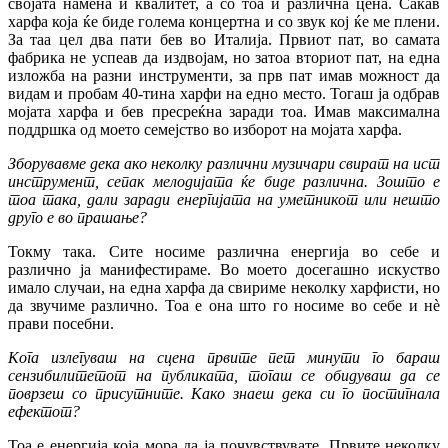
својата намена и квалитет, а со тоа и различна цена. Сакав
харфа која ќе биде голема концертна и со звук кој ќе ме плени.
За таа цел два пати бев во Италија. Првиот пат, во самата
фабрика не успеав да издвојам, но затоа вториот пат, на една
изложба на разни инструменти, за прв пат имав можност да
видам и пробам 40-тина харфи на едно место. Тогаш ја одбрав
мојата харфа и бев пресреќна заради тоа. Имав максимална
поддршка од моето семејство во изборот на мојата харфа.
Зборувавме дека ако неколку различни музичари свират на ист
инструмент, сепак мелодијата ќе биде различна. Зошто е
тоа така, дали заради енергијата на уметникот или нешто
друго е во прашање?
Токму така. Сите носиме различна енергија во себе и
различно ја манифестираме. Во моето досегашно искуство
имало случаи, на една харфа да свириме неколку харфисти, но
да звучиме различно. Тоа е она што го носиме во себе и нè
прави посебни.
Кога излегуваш на сцена првите пет минути го бараш
сензибилитетот на публиката, тогаш се обидуваш да се
поврзеш со присутните. Како знаеш дека си го постигнала
ефектот?
Тоа е енергија која мора да ја почувствувате. Првите неколку