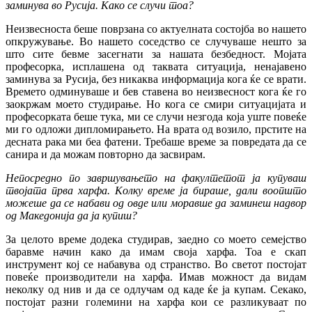
заминува во Русија. Како се случи тоа?
Неизвесноста беше поврзана со актуелната состојба во нашето
опкружување. Во нашето соседство се случуваше нешто за
што сите бевме засегнати за нашата безбедност. Мојата
професорка, исплашена од таквата ситуација, ненајавено
заминува за Русија, без никаква информација кога ќе се врати.
Времето одминуваше и бев ставена во неизвесност кога ќе го
заокржам моето студирање. Но кога се смири ситуацијата и
професорката беше тука, ми се случи незгода која уште повеќе
ми го одложи дипломирањето. На врата од возило, прстите на
десната рака ми беа фатени. Требаше време за повредата да се
санира и да можам повторно да засвирам.
Непосредно по завршувањето на факултетот ја купуваш
твојата прва харфа. Колку време ја бираше, дали воопшто
можеше да се набави од овде или моравше да заминеш надвор
од Македонија да ја купиш?
За целото време додека студирав, заедно со моето семејство
баравме начин како да имам своја харфа. Тоа е скап
инструмент кој се набавува од странство. Во светот постојат
повеќе производители на харфа. Имав можност да видам
неколку од нив и да се одлучам од каде ќе ја купам. Секако,
постојат разни големини на харфа кои се разликуваат по