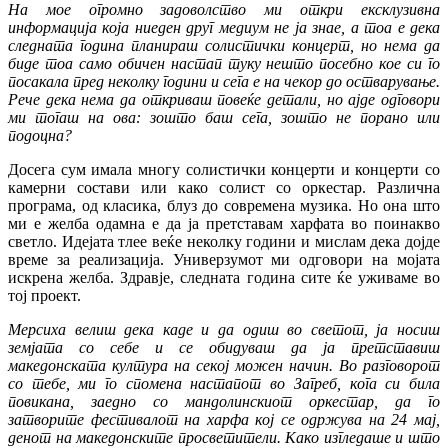
На мое огромно задоволство ми откри ексклузивна
информација која ниеден друг медиум не ја знае, а тоа е дека
следната година планираш солистички концерт, но нема да
биде тоа само обичен настап туку нешто посебно кое си го
посакала пред неколку години и сега е на чекор до остварување.
Рече дека нема да откриваш повеќе детали, но ајде одговори
ми тогаш на ова: зошто баш сега, зошто не порано или
подоцна?
Досега сум имала многу солистички концерти и концерти со
камерни состави или како солист со оркестар. Различна
програма, од класика, блуз до современа музика. Но она што
ми е желба одамна е да ја претставам харфата во поинакво
светло. Идејата тлее веќе неколку години и мислам дека дојде
време за реализација. Универзумот ми одговори на мојата
искрена желба. Здравје, следната година сите ќе уживаме во
тој проект.
Мерсиха велиш дека каде и да одиш во светот, ја носиш
земјата со себе и се обидуваш да ја претставиш
македонската култура на секој можен начин. Во разговорот
со тебе, ми го спомена настапот во Загреб, кога си била
повикана, заедно со мандолинскиот оркестар, да го
затворите фестивалот на харфа кој се одржува на 24 мај,
денот на македонските просветители. Како изгледаше и што