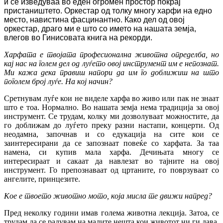
и се изведуваа во еден огромен простор покрај
пристаништето. Оркестар од толку многу харфи на едно
место, навистина фасцинантно. Како дел од овој
оркестар, драго ми е што со името на нашата земја,
влегов во Гинисовата книга на рекорди.
Харфата е твојата професионална животна определба, но
кај нас на голем дел од луѓето овој инструмент им е непознат.
Ми кажа дека правиш напори да им го доближиш на што
поголем број луѓе. На кој начин?
Сретнувам луѓе кои не виделе харфа во живо или пак не знаат
што е тоа. Нормално. Во нашата земја нема традиција за овој
инструмент. Се трудам, колку ми дозволуваат можностите, да
го доближам до луѓето преку разни настапи, концерти. Од
неодамна, започнав и со едукација на сите кои се
заинтересирани да се запознаат повеќе со харфата.
За таа
намена, си купив мала харфа.
Дечињата многу се
интересираат и сакаат да навлезат во тајните на овој
инструмент. Го препознаваат од цртаните, го поврзуваат со
ангелите, принцезите.
Кое е твоето животно мото, која мисла те движи напред?
Пред неколку години имав голема животна лекција. Затоа, се
трудам да се радувам на малите нешта кои животот ни ги дава.