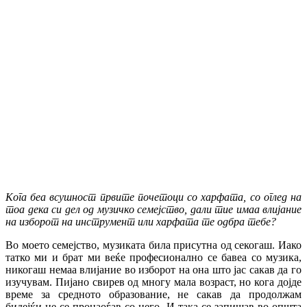
Кога беа всушност првите почетоци со харфата, со оглед на
тоа дека си дел од музичко семејство, дали тие имаа влијание
на изборот на инструмент или харфата те одбра тебе?
Во моето семејство, музиката била присутна од секогаш. Иако
татко ми и брат ми веќе професионално се бавеа со музика,
никогаш немаа влијание во изборот на она што јас сакав да го
изучувам. Пијано свирев од многу мала возраст, но кога дојде
време за средното образование, не сакав да продолжам
бидејќи не се пронаоѓав со него. И така се запишав во општа