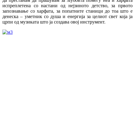
да престанам да прашувам за љубовта помеѓу неа и харфата
испреплетена со настани од нејзиното детство, за првото
запознавање со харфата, за попатните станици до тоа што е
денеска – уметник со душа и енергија за целиот свет која ја
црпи од музиката што ја создава овој инструмент.