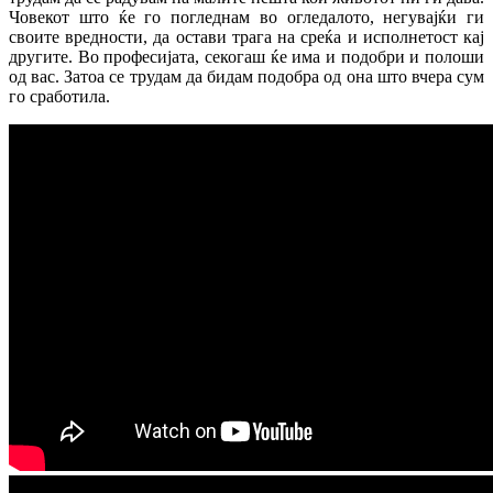
Човекот што ќе го погледнам во огледалото, негувајќи ги
своите вредности, да остави трага на среќа и исполнетост кај
другите. Во професијата, секогаш ќе има и подобри и полоши
од вас. Затоа се трудам да бидам подобра од она што вчера сум
го сработила.