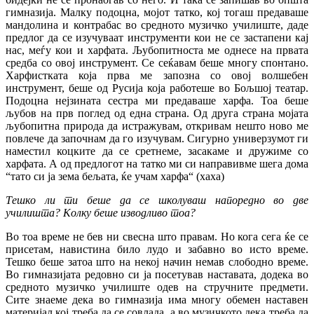
гимназија. Малку подоцна, мојот татко, кој тогаш предаваше
мандолина и контрабас во средното музичко училиште, даде
предлог да се изучуваат инструменти кои не се застапени кај
нас, меѓу кои и харфата. Љубопитноста ме однесе на првата
средба со овој инструмент. Се сеќавам беше многу спонтано.
Харфистката која прва ме запозна со овој волшебен
инструмент, беше од Русија која работеше во Бољшој театар.
Подоцна нејзината сестра ми предаваше харфа. Тоа беше
љубов на прв поглед од една страна. Од друга страна мојата
љубопитна природа да истражувам, откривам нешто ново ме
повлече да започнам да го изучувам. Сигурно универзумот ги
наместил коцките да се сретнеме, засакаме и дружиме со
харфата. А од предлогот на татко ми си направивме шега дома
“тато си ја зема бељата, ќе учам харфа“ (хаха)
Тешко ли ти беше да се школуваш напоредно во две
училишта? Колку беше изводливо тоа?
Во тоа време не бев ни свесна што правам. Но кога сега ќе се
присетам, навистина било лудо и забавно во исто време.
Тешко беше затоа што на некој начин немав слободно време.
Во гимназијата редовно си ја посетував наставата, додека во
средното музичко училиште одев на стручните предмети.
Сите знаеме дека во гимназија има многу обемен наставен
материјал кој треба да се совлада, а во музичкото дека треба да