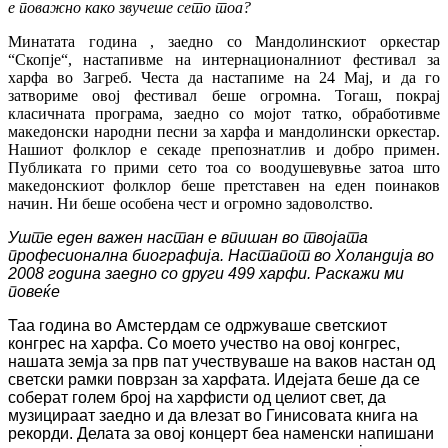
е поважно како звучеше сето тоа?
Минатата година , заедно со Мандолинскиот оркестар
“Скопје“, настапивме на интернационалниот фестивал за
харфа во Загреб. Честа да настапиме на 24 Мај, и да го
затвориме овој фестивал беше огромна. Тогаш, покрај
класичната програма, заедно со мојот татко, обработивме
македонски народни песни за харфа и мандолински оркестар.
Нашиот фолклор е секаде препознатлив и добро примен.
Публиката го прими сето тоа со воодушевувње затоа што
македонскиот фолклор беше претставен на еден поинаков
начин. Ни беше особена чест и огромно задоволство.
Уште еден важен настан е впишан во твојата
професионална биографија. Настапот во Холандија во
2008 година заедно со други 499 харфи. Раскажи ми
повеќе
Таа година во Амстердам се одржуваше светскиот
конгрес на харфа. Со моето учество на овој конгрес,
нашата земја за прв пат учествуваше на ваков настан од
светски рамки поврзан за харфата. Идејата беше да се
соберат голем број на харфисти од целиот свет, да
музицираат заедно и да влезат во Гинисовата книга на
рекорди. Делата за овој концерт беа наменски напишани