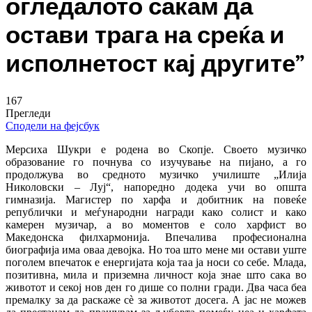
огледалото сакам да
остави трага на среќа и
исполнетост кај другите”
167
Прегледи
Сподели на фејсбук
Мерсиха Шукри е родена во Скопје. Своето музичко
образование го почнува со изучување на пијано, а го
продолжува во средното музичко училиште „Илија
Николовски – Луј“, напоредно додека учи во општа
гимназија. Магистер по харфа и добитник на повеќе
републички и меѓународни награди како солист и како
камерен музичар, а во моментов е соло харфист во
Македонска филхармонија. Впечалива професионална
биографија има оваа девојка. Но тоа што мене ми остави уште
поголем впечаток е енергијата која таа ја носи со себе. Млада,
позитивна, мила и приземна личност која знае што сака во
животот и секој нов ден го дише со полни гради. Два часа беа
премалку за да раскаже сè за животот досега. А јас не можев