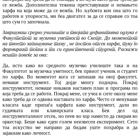
се вежба. Дополнителна тежина претставуваше и немањето
харфа на која може да се вежба. Но љубовта кон она што го
работев и упорноста, ми беа двигател за да се справам со тоа
што сум го започнала.
Завршуваш средно училиште и твојата дефинитивна одлука е
Факултетот за музичка уметност во Скопје. До моменотот
на твоето запишување таму , не постои отсек харфа, туку го
формираат тогаш и ти си единствениот студент. Раскажи
нешто повеќе за ова:
Да, исто како во средното музичко училиште така и на
Факултетот за музичка уметност, бев првиот ученик и студент
по харфа. Во моментот кога се запишав на овој факултет,
немаше инструмент. Тој дојде многу подоцна. Покрај
инструментот, немаше никаков наставен план и програма по
која треба да се работи. Покрај мене, се учеа и сите околу мене
како треба да се одвива наставата по харфа. Често се менуваше
класата каде припаѓа харфата како инструмент, дали во
гудачката или клавирската класа. Бев дел од
инструменталниот отсек, но пеев во хор наместо да свирам во
оркестар. Беше како еден голем неизвесен експеримент. Сето
тоа искуство ме направи да бидам уште похрабра и да
зајакнам како личност.