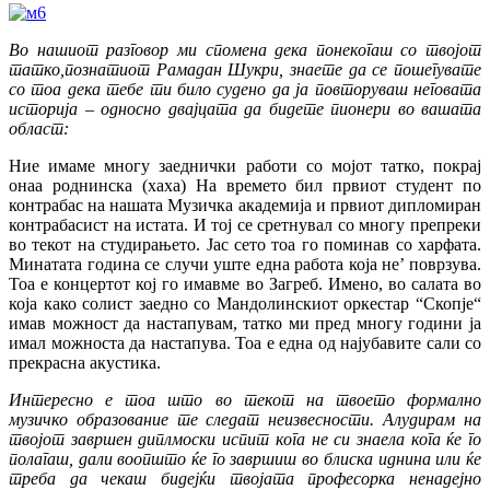
Во нашиот разговор ми спомена дека понекогаш со твојот
татко,познатиот Рамадан Шукри, знаете да се пошегувате
со тоа дека тебе ти било судено да ја повторуваш неговата
историја – односно двајцата да бидете пионери во вашата
област:
Ние имаме многу заеднички работи со мојот татко, покрај
онаа роднинска (хаха) На времето бил првиот студент по
контрабас на нашата Музичка академија и првиот дипломиран
контрабасист на истата. И тој се сретнувал со многу препреки
во текот на студирањето. Јас сето тоа го поминав со харфата.
Минатата година се случи уште една работа која не’ поврзува.
Тоа е концертот кој го имавме во Загреб. Имено, во салата во
која како солист заедно со Мандолинскиот оркестар “Скопје“
имав можност да настапувам, татко ми пред многу години ја
имал можноста да настапува. Тоа е една од најубавите сали со
прекрасна акустика.
Интересно е тоа што во текот на твоето формално
музичко образование те следат неизвесности. Алудирам на
твојот завршен диплмоски испит кога не си знаела кога ќе го
полагаш, дали воопшто ќе го завршиш во блиска иднина или ќе
треба да чекаш бидејќи твојата професорка ненадејно