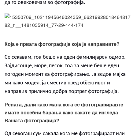
да го овековечам во фотографија.
Која е првата фотографија која ја направивте?
Се сеќавам, тоа беше на еден фамилијарен одмор.
Зајдисонце, море, песок, тоа за мене беше еден
погоден момент за фотографирање. Ја зедов мајка
ми како модел, ја сместив пред објективот и
направив прилично добра портрет фотографија.
Рената, дали како мала кога се фотографиравте
имате посебни барања како сакате да изгледа
Вашата фотографија?
Од секогаш сум сакала кога ме фотографираат или