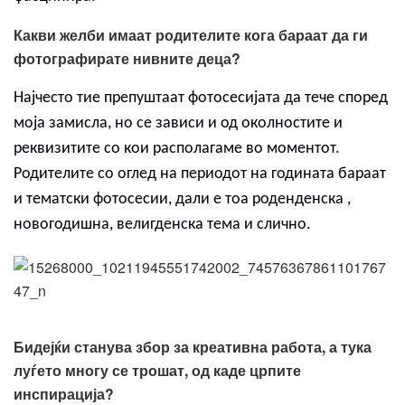
Какви желби имаат родителите кога бараат да ги
фотографирате нивните деца?
Најчесто тие препуштаат фотосесијата да тече според
моја замисла, но се зависи и од околностите и
реквизитите со кои располагаме во моментот.
Родителите со оглед на периодот на годината бараат
и тематски фотосесии, дали е тоа роденденска ,
новогодишна, велигденска тема и слично.
Бидејќи станува збор за креативна работа, а тука
луѓето многу се трошат, од каде црпите
инспирација?