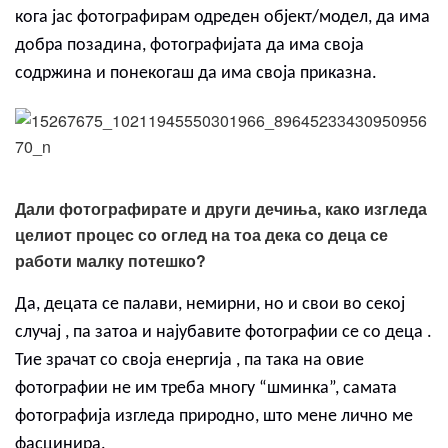
кога јас фотографирам одреден објект/модел, да има
добра позадина, фотографијата да има своја
содржина и понекогаш да има своја приказна.
Дали фотографирате и други дечиња, како изгледа
целиот процес со оглед на тоа дека со деца се
работи малку потешко?
Да, децата се палави, немирни, но и свои во секој
случај , па затоа и најубавите фотографии се со деца .
Тие зрачат со своја енергија , па така на овие
фотографии не им треба многу “шминка”, самата
фотографија изгледа природно, што мене лично ме
фасцинира.