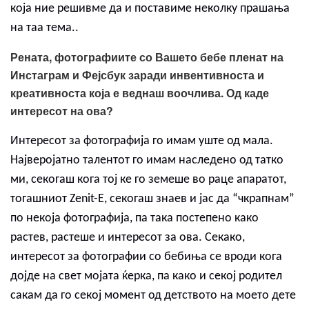
која ние решивме да и поставиме неколку прашања
на таа тема..
Рената, фотографиите со Вашето бебе пленат на
Инстаграм и Фејсбук заради инвентивноста и
креативноста која е веднаш воочлива. Од каде
интересот на ова?
Интересот за фотографија го имам уште од мала.
Најверојатно талентот го имам наследено од татко
ми, секогаш кога тој ке го земеше во раце апаратот,
тогашниот Zenit-Е, секогаш знаев и јас да “чкрапнам”
по некоја фотографија, па така постепено како
растев, растеше и интересот за ова. Секако,
интересот за фотографии со бебиња се вроди кога
дојде на свет мојата ќерка, па како и секој родител
сакам да го секој момент од детството на моето дете