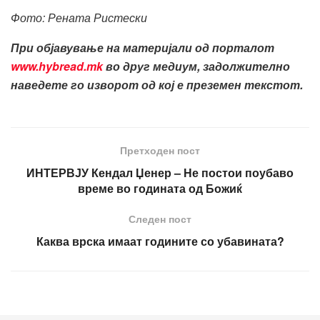
Фото: Рената Ристески
При објавување на материјали од порталот
www.hybread.mk
во друг медиум, задолжително
наведете го изворот од кој е преземен текстот.
Претходен пост
ИНТЕРВЈУ Кендал Џенер – Не постои поубаво
време во годината од Божиќ
Следен пост
Каква врска имаат годините со убавината?