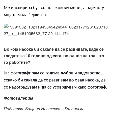
Ме инспирира буквално се околу мене , а најмногу
мојата мала ќеркичка.
Во која насока би сакале да се развивате, каде се
гледате за 10 години од сега, во однос на тоа што
го работите?
Јас фотографирам со голема љубов и задовоство,
секако би сакала да се развивам во оваа насока, да
се надоградувам и да се усовршувам како фотограф.
Фотогалерија
Подготви: Билјана Настеска – Каланоска