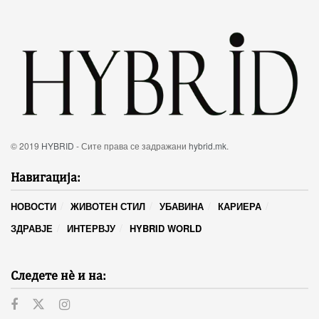
© 2019
HYBRID
- Сите права се задражани
hybrid.mk
.
Навигација:
НОВОСТИ
ЖИВОТЕН СТИЛ
УБАВИНА
КАРИЕРА
ЗДРАВЈЕ
ИНТЕРВЈУ
HYBRID WORLD
Следете нѐ и на: