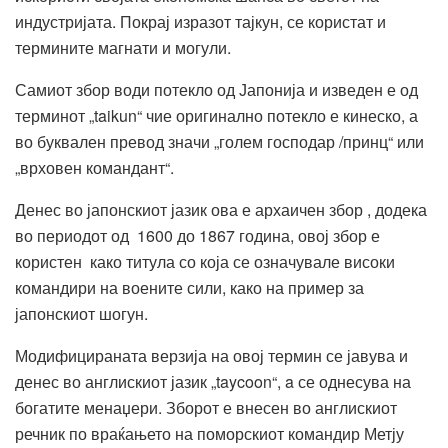
индустријата. Покрај изразот тајкун, се користат и
термините магнати и могули.
Самиот збор води потекло од Јапонија и изведен е од
терминот „taikun“ чие оригинално потекло е кинеско, а
во буквален превод значи „голем господар /принц“ или
„врховен командант“.
Денес во јапонскиот јазик ова е архаичен збор , додека
во периодот од 1600 до 1867 година, овој збор е
користен како титула со која се означувале високи
командири на воените сили, како на пример за
јапонскиот шогун.
Модифицираната верзија на овој термин се јавува и
денес во англискиот јазик „taycoon“, a се однесува на
богатите менаџери. Зборот е внесен во англискиот
речник по враќањето на поморскиот командир Метју