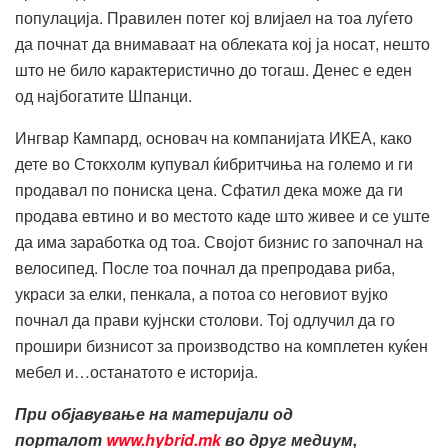
популација. Правилен потег кој влијаел на тоа луѓето
да почнат да внимаваат на облеката кој ја носат, нешто
што не било карактеристично до тогаш. Денес е еден
од најбогатите Шпанци.
Ингвар Кампард, основач на компанијата ИКЕА, како
дете во Стокхолм купувал ќибритчиња на големо и ги
продавал по пониска цена. Сфатил дека може да ги
продава евтино и во местото каде што живее и се уште
да има заработка од тоа. Својот бизнис го започнал на
велосипед. После тоа почнал да препродава риба,
украси за елки, пенкала, а потоа со неговиот вујко
почнал да прави кујнски столови. Тој одлучил да го
прошири бизнисот за производство на комплетен куќен
мебел и…останатото е историја.
При објавување на материјали од
порталот
www.hybrid.mk
во друг медиум,