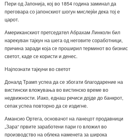
Пери од Јапонија, кој во 1854 година заминал да
преговара со јапонскиот шогун мислејќи дека тој е
царот.
Американскиот претседател Абрахам Линколн бил
нарекуван тајкун на шега од неговите соработници,
причина заради која се проширил терминот во бизнис
светот, каде се користи и денес.
Најпознати тајкуни во светот
Доналд Трамп успеа да се збогати благодарение на
вистински вложувања во вистинско време во
недвижности. Иако, еднаш речиси дојде до банкрот,
сепак успеа повторно да се издигне.
Амансио Ортега, основачот на ланецот продавници
„Зара“ првите заработени пари го вложил во
производство на облека наменета за широка