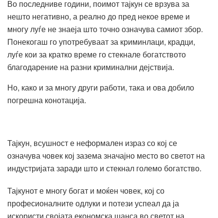
Во последниве години, поимот тајкун се врзува за
нешто негативно, а реално до пред некое време и
многу луѓе не знаеја што точно означува самиот збор.
Понекогаш го употребуваат за криминлаци, крадци,
луѓе кои за кратко време го стекнале богатството
благодарение на разни криминални дејствија.
Но, како и за многу други работи, така и ова добило
погрешна конотација.
Тајкун, всушност е неформален израз со кој се
означува човек кој зазема значајно место во светот на
индустријата заради што и стекнал големо богатство.
Тајкунот е многу богат и моќен човек, кој со
професионалните одлуки и потези успеал да ја
искористи својата економска шанса во светот на