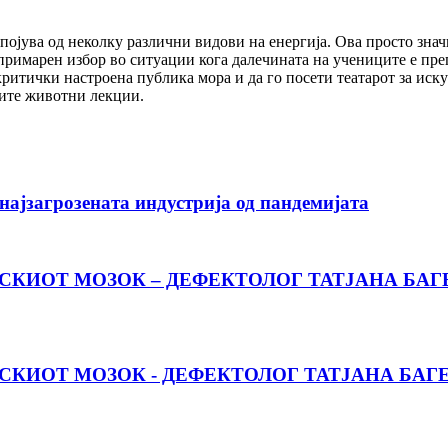
појува од неколку различни видови на енергија. Ова просто знач
римарен избор во ситуации кога далечината на учениците е прего
 критички настроена публика мора и да го посети театарот за ис
ите животни лекции.
најзагрозената индустрија од пандемијата
СКИОТ МОЗОК – ДЕФЕКТОЛОГ ТАТЈАНА БАГ
СКИОТ МОЗОК - ДЕФЕКТОЛОГ ТАТЈАНА БАГ