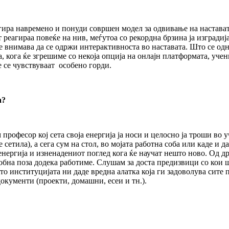
ира навремено и понуди совршен модел за одвивање на наставата
еагираа повеќе на нив, меѓутоа со рекордна брзина ја изградија 
е внимава да се одржи интерактивноста во наставата. Што се одн
, кога ќе згрешиме со некоја опција на онлајн платформата, учен
е се чувствуваат особено горди.
а?
м професор кој сета своја енергија ја носи и целосно ја троши в
етила), а сега сум на стол, во мојата работна соба или каде и да
енергија и изненадениот поглед кога ќе научат нешто ново. Од д
добна поза додека работиме. Слушам за доста предизвици со кои
 што институцијата ни даде вредна алатка која ги задоволува сит
окументи (проекти, домашни, есеи и тн.).