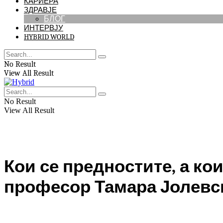
КАРИЕРА
ЗДРАВЈЕ
БЛОГ
ИНТЕРВЈУ
HYBRID WORLD
No Result
View All Result
No Result
View All Result
Кои се предностите, а ко
професор Тамара Јолевск