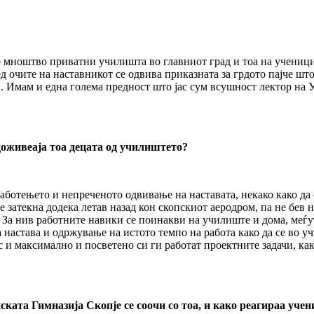
о мноштво приватни училишта во главниот град и тоа на ученици
ред очите на наставникот се одвива приказната за грдото пајче шт
. Имам и една голема предност што јас сум всушност лектор на 
 доживеаја тоа децата од училиштето?
аботењето и непреченото одвивање на наставата, некако како да 
 затекна додека летав назад кон скопскиот аеродром, па не бев 
ја. За нив работните навики се поинакви на училиште и дома, ме
настава и одржување на истото темпо на работа како да се во уч
 и максимално и посветено си ги работат проектните задачи, как
ската Гимназија Скопје се соочи со тоа, и како реагираа уче