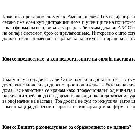
Како што претходно споменав, Американската Гимназија изреаг
секако има еден куп дистракции дома и учениците на почетокот р
каква форма им се одвива, а мора да забележам дека во АХСС с
на онлајн системот, брзо се прилагодивме. Интересно е што сега
дополнителна димензија на размена на искуства поради која ти
Кои се предностите, а кои недостатоците на онлајн настават
Има многу и од двете. Ајде ќе почнам со недостатоците. Јас су
доста кинезиологија, односно просто движење за будење на сите с
дома. Јас навистина се хранам како професионалец од нивната 
на сите ни требаше да си дадеме мала оддишка и да заземеме у
за овој начин на настава. Тоа досега не сум го искусила, затоа
комуникација, до лесниот проток на информации во форма на д
Кои се Вашите размислувања за образованието во иднина?