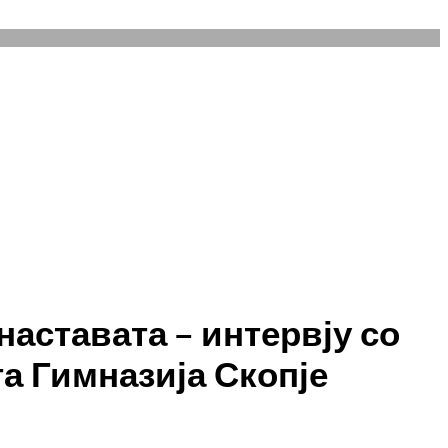
наставата – интервју со
а Гимназија Скопје