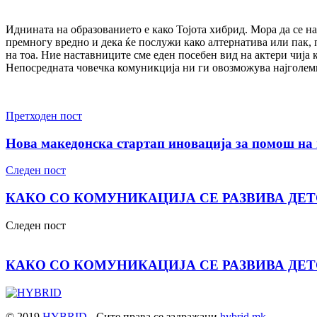
Иднината на образованието е како Тојота хибрид. Мора да се на
премногу вредно и дека ќе послужи како алтернатива или пак, п
на тоа. Ние наставниците сме еден посебен вид на актери чија
Непосредната човечка комуникција ни ги овозможува најголем
Претходен пост
Нова македонска стартап иновација за помош на 
Следен пост
КАКО СО КОМУНИКАЦИЈА СЕ РАЗВИВА ДЕТ
Следен пост
КАКО СО КОМУНИКАЦИЈА СЕ РАЗВИВА ДЕТ
© 2019
HYBRID
- Сите права се задражани
hybrid.mk
.