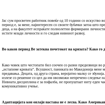
Јас сум просветен работник повеќе од 10 години со искуство в
период е, за мене, најинтересен со своите бубачки затоа што п
деца, а на факултет испраќате полнолетни формирани личности
истите млади личности и го следам нивниот развој.
Во каков период Ве затекна почетокот на кризата? Како го
Како човек што честопати бил соочен со разни предизвици во р
„истапиме кривата“. Всушност, паниката во Македонија мене ме
предавања. Децата, од друга страна, веројатно малку се збуни
излезе со решение со цел да им овозможи непречено следење на 
Нивната дисциплина е за пофалба, не пропуштаат ниту еден час
комуникативно учење.
Адаптацијата кон онлајн настава не е лесна. Како Американ