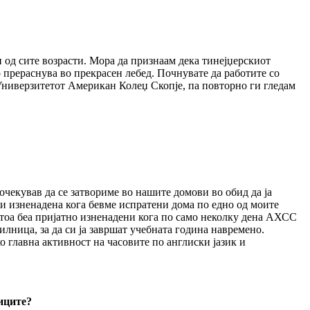
 од сите возрасти. Мора да признаам дека тинејџерскиот
о прераснува во прекрасен лебед. Почнувате да работите со
Универзитетот Американ Колеџ Скопје, па повторно ги гледам
очекував да се затвориме во нашите домови во обид да ја
ни изненадена кога бевме испратени дома по едно од моите
ѓутоа беа пријатно изненадени кога по само неколку дена АХСС
илница, за да си ја завршат учебната година навремено.
о главна активност на часовите по англиски јазик и
ниците?