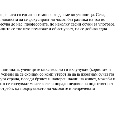
 речиси со еднакво темпо како да сме во училница. Сега,
навиката да се фокусираат на часот, без разлика на тоа во
есува до нас, професорите, по неколку сесии обуки за употреба
иците се тие што помагаат и објаснуваат, па се добива една
о училницата, учениците максимално ги вклучувам (користам и
 успеам да се скријам со компјутерот за да ја избегнам бучавата
руга страна, поради брзиот и напорен начин на живот, можеби и
 што се соочуваат моите колеги поради недоволна подготвеност
е потреби, од поврзувањето на часовите и непречената