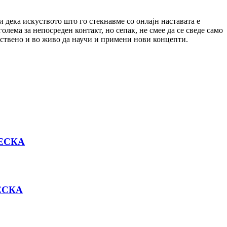
и дека искуството што го стекнавме со онлајн наставата е
лема за непосреден контакт, но сепак, не смее да се сведе само
куствено и во живо да научи и примени нови концепти.
ЕСКА
ЕСКА