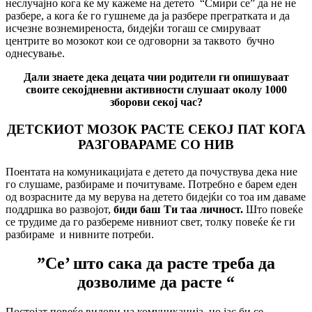
неслучајно кога ќе му кажеме на детето “Смири се” да не не
разбере, а кога ќе го гушнеме да ја разбере прегратката и да
исчезне вознемиреноста, бидејќи тогаш се смируваат
центрите во мозокот кои се одговорни за таквото бучно
однесување.
Дали знаете дека децата чии родители ги опишуваат
своите секојдневни активности слушаат околу 1000
зборови секој час?
ДЕТСКИОТ МОЗОК РАСТЕ СЕКОЈ ПАТ КОГА
РАЗГОВАРАМЕ СО НИВ
Поентата на комуникацијата е детето да почуствува дека ние
го слушаме, разбираме и почитуваме. Потребно е барем еден
од возрасните да му верува на детето бидејќи со тоа им даваме
поддршка во развојот,
биди баш Ти таа
личност.
Што повеќе
се трудиме да го разбереме нивниот свет, толку повеќе ќе ги
разбираме и нивните потреби.
”Се’ што сака да расте треба да
дозволиме да расте “
Постојат повеќе видови на комуникација, но јас би се