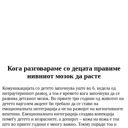
Кога разговараме со децата правиме
нивниот мозок да расте
Комуникацијата со детето започнува уште во 6. недела од
интраутериниот развој, а тоа е времето кога започнува да се
развива детскиот мозок. Во првите три години од животот на
детето најголем акцент би требало да се стави на
емоционалната интеграција а не на развојот на когнитивните
вештини. Емоционалната интеграција создава конекција
помеѓу детето и возрасните, а допирот – кожа на кожа е тоа
што во првите години е многу важно. Токму поради тоа и