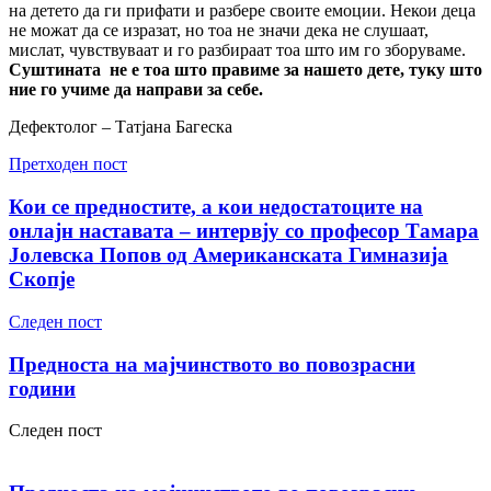
на детето да ги прифати и разбере своите емоции. Некои деца
не можат да се изразат, но тоа не значи дека не слушаат,
мислат, чувствуваат и го разбираат тоа што им го зборуваме.
Суштината не е тоа што правиме за нашето дете, туку што
ние го учиме да направи за себе.
Дефектолог – Татјана Багеска
Претходен пост
Кои се предностите, а кои недостатоците на
онлајн наставата – интервју со професор Тамара
Јолевска Попов од Американската Гимназија
Скопје
Следен пост
Предноста на мајчинството во повозрасни
години
Следен пост