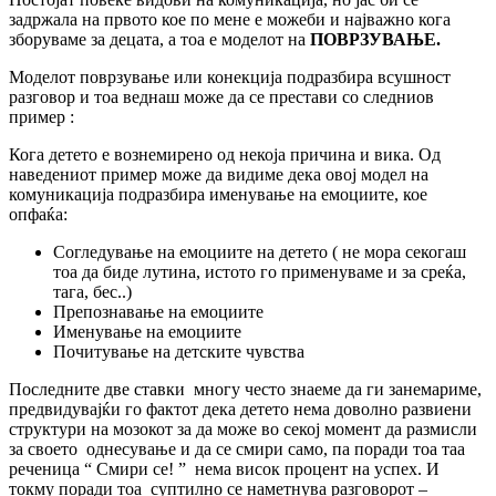
задржала на првото кое по мене е можеби и најважно кога
зборуваме за децата, а тоа е моделот на
ПОВРЗУВАЊЕ.
Моделот поврзување или конекција подразбира всушност
разговор и тоа веднаш може да се престави со следниов
пример :
Кога детето е вознемирено од некоја причина и вика. Од
наведениот пример може да видиме дека овој модел на
комуникација подразбира именување на емоциите, кое
опфаќа:
Согледување на емоциите на детето ( не мора секогаш
тоа да биде лутина, истото го применуваме и за среќа,
тага, бес..)
Препознавање на емоциите
Именување на емоциите
Почитување на детските чувства
Последните две ставки многу често знаеме да ги занемариме,
предвидувајќи го фактот дека детето нема доволно развиени
структури на мозокот за да може во секој момент да размисли
за своето однесување и да се смири само, па поради тоа таа
реченица “ Смири се! ” нема висок процент на успех. И
токму поради тоа суптилно се наметнува разговорот –