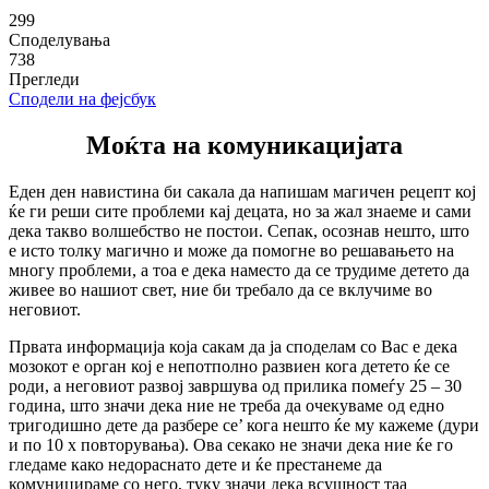
299
Споделувања
738
Прегледи
Сподели на фејсбук
Моќта на комуникацијата
Еден ден навистина би сакала да напишам магичен рецепт кој
ќе ги реши сите проблеми кај децата, но за жал знаеме и сами
дека такво волшебство не постои. Сепак, осознав нешто, што
е исто толку магично и може да помогне во решавањето на
многу проблеми, а тоа е дека наместо да се трудиме детето да
живее во нашиот свет, ние би требало да се вклучиме во
неговиот.
Првата информација која сакам да ја споделам со Вас е дека
мозокот е орган кој е непотполно развиен кога детето ќе се
роди, а неговиот развој завршува од прилика помеѓу 25 – 30
година, што значи дека ние не треба да очекуваме од едно
тригодишно дете да разбере се’ кога нешто ќе му кажеме (дури
и по 10 х повторувања). Ова секако не значи дека ние ќе го
гледаме како недораснато дете и ќе престанеме да
комуницираме со него, туку значи дека всушност таа