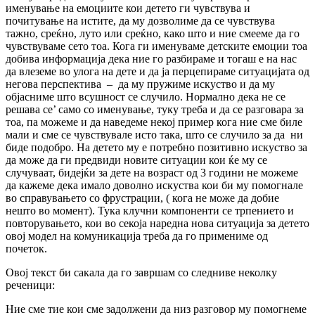
именување на емоциите кои детето ги чувствува и
почитување на истите, да му дозволиме да се чувствува
тажно, среќно, луто или среќно, како што и ние смееме да го
чувствуваме сето тоа. Кога ги именуваме детските емоции тоа
добива информација дека ние го разбираме и тогаш е на нас
да влеземе во улога на дете и да ја перцепираме ситуацијата од
негова перспектива – да му пружиме искуство и да му
објасниме што всушност се случило. Нормално дека не се
решава се’ само со именување, туку треба и да се разговара за
тоа, па можеме и да наведеме некој пример кога ние сме биле
мали и сме се чувствувале исто така, што се случило за да ни
биде подобро. На детето му е потребно позитивно искуство за
да може да ги предвиди новите ситуации кои ќе му се
случуваат, бидејќи за дете на возраст од 3 години не можеме
да кажеме дека имало доволно искуства кои би му помогнале
во справувањето со фрустрации, ( кога не може да добие
нешто во момент). Тука клучни компоненти се трпението и
повторувањето, кои во секоја наредна нова ситуација за детето
овој модел на комуникација треба да го примениме од
почеток.
Овој текст би сакала да го завршам со следниве неколку
реченици:
Ние сме тие кои сме задолжени да низ разговор му помогнеме