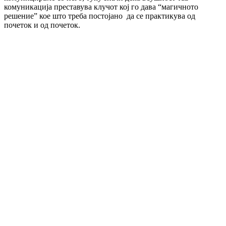
комуникација преставува клучот кој го дава “магичното
решение” кое што треба постојано да се практикува од
почеток и од почеток.