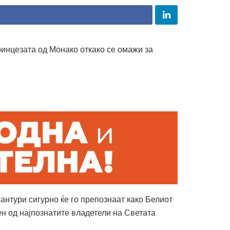
ринцезата од Монако откако се омажи за
нтури сигурно ќе го препознаат како Белиот
ен од најпознатите владетели на Светата