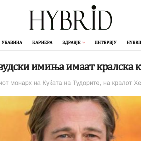
УБАВИНА
КАРИЕРА
ЗДРАВЈЕ
ИНТЕРВЈУ
HYBRI
вудски имиња имаат кралска 
виот монарх на Куќата на Тудорите, на кралот 