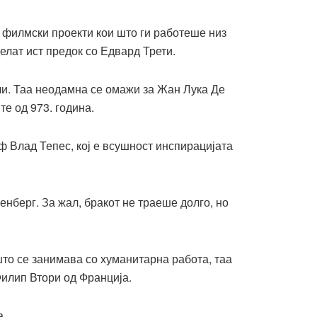
 филмски проекти кои што ги работеше низ
елат ист предок со Едвард Трети.
ели. Таа неодамна се омажи за Жан Лука Де
те од 973. година.
оф Влад Тепес, кој е всушност инспирацијата
енберг. За жал, бракот не траеше долго, но
 што се занимава со хуманитарна работа, таа
Филип Втори од Франција.
а.