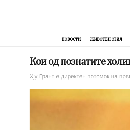
НОВОСТИ
ЖИВОТЕН СТИЛ
Кои од познатите холи
Хју Грант е директен потомок на пр