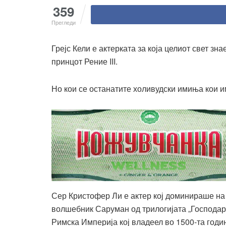
359
Прегледи
Грејс Кели е актерката за која целиот свет з
принцот Рение
III.
Но кои се останатите холивудски имиња кои им
Сер Кристофер Ли е актер кој доминираше на 
волшебник Саруман од трилогијата „Господар 
Римска Империја кој владеел во 1500-та годи