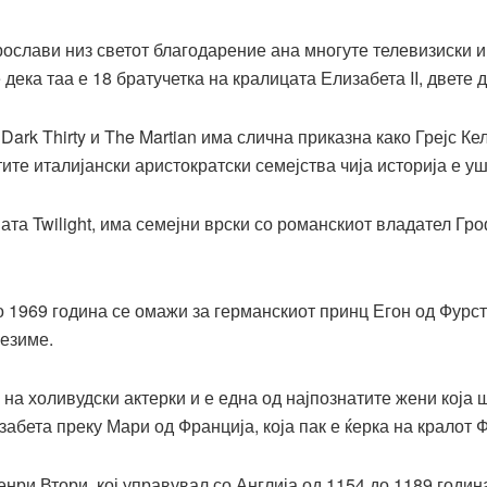
ослави низ светот благодарение ана многуте телевизиски и
 е дека таа е 18 братучетка на кралицата Елизабета
II,
двете д
ark Thirty и The Martian има слична приказна како Грејс К
ите италијански аристократски семејства чија историја е уш
ата Twilight, има семејни врски со романскиот владател Гр
о 1969 година се омажи за германскиот принц Егон од Фурст
резиме.
 на холивудски актерки и е една од најпознатите жени која
забета преку Мари од Франција, која пак е ќерка на кралот 
енри Втори, кој управувал со Англија од 1154 до 1189 годин