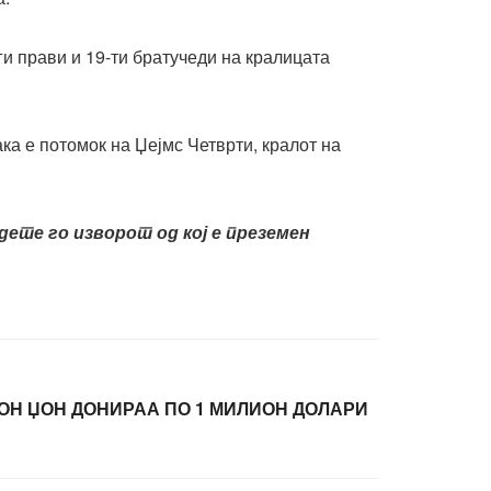
ги прави и 19-ти братучеди на кралицата
ака е потомок на Џејмс Четврти, кралот на
ете го изворот од кој е преземен
ОН ЏОН ДОНИРАА ПО 1 МИЛИОН ДОЛАРИ