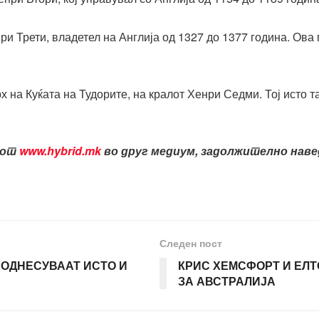
ри Трети, владетел на Англија од 1327 до 1377 година. Ова 
х на Куќата на Тудорите, на кралот Хенри Седми. Тој исто т
лот
www.hybrid.mk
во друг медиум, задолжително навед
Следен пост
Е ОДНЕСУВААТ ИСТО И
КРИС ХЕМСФОРТ И ЕЛТ
ЗА АВСТРАЛИЈА