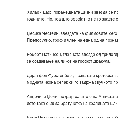
Хилари Даф, поранешната Дизни ѕвезда се пр
годините. Но, тоа што веројатно не го знаете
Џесика Честеин, ѕвездата на филмовите Zero D
Препосулио, гроф и член на една од најпознат
Роберт Патинсон, главната ѕвезда од трилогиј
за создавање на ликот на грофот Дракула.
Дајан фон Фурстенберг, познатата креторка в
модната икона сепак си го задржа звучното п
Анџелина Џоли, покрај тоа што е на А-листата
исто така е 28ма братучетка на кралицата Ели
Бред Пит е дел од семејната лоза на
кралот Х