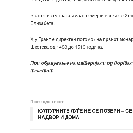
Братот и сестрата имаат семејни врски со Хен
Елизабета.
Хју Грант е директен потомок на првиот монар
Шкотска од 1488 до 1513 година.
При објавување на материјали од порта
текстот.
Претходен пост
КУЛТУРНИТЕ ЛУЃЕ НЕ СЕ ПОЗЕРИ – С
НАДВОР И ДОМА