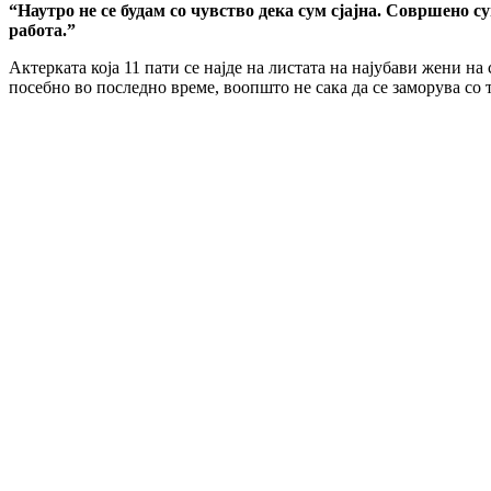
“Наутро не се будам со чувство дека сум сјајна. Совршено су
работа.”
Актерката која 11 пати се најде на листата на најубави жени н
посебно во последно време, воопшто не сака да се заморува со т