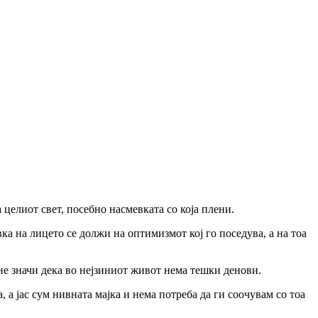
а целиот свет, посебно насмевката со која плени.
а на лицето се должи на оптимизмот кој го поседува, а на тоа
 не значи дека во нејзиниот живот нема тешки денови.
 а јас сум нивната мајка и нема потреба да ги соочувам со тоа