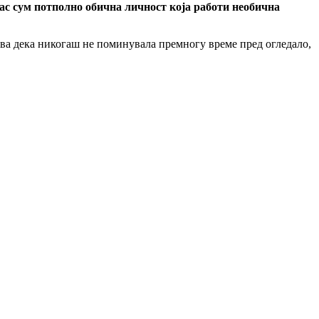
 Јас сум потполно обична личност која работи необична
крива дека никогаш не поминувала премногу време пред огледало,