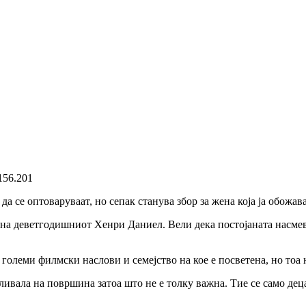
да се оптоваруваат, но сепак станува збор за жена која ја обожав
на деветгодишниот Хенри Даниел. Вели дека постојаната насмевк
0 големи филмски наслови и семејство на кое е посветена, но тоа
ивала на површина затоа што не е толку важна. Тие се само деца,