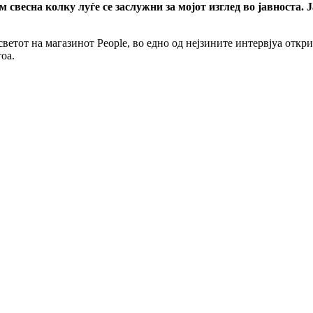
м свесна колку луѓе се заслужни за мојот изглед во јавноста.
а светот на магазинот People, во едно од нејзините интервјуа от
оа.