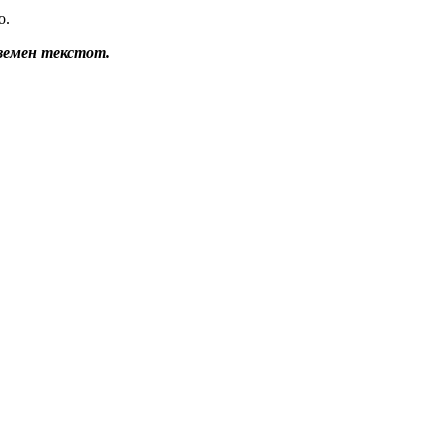
о.
еземен текстот.