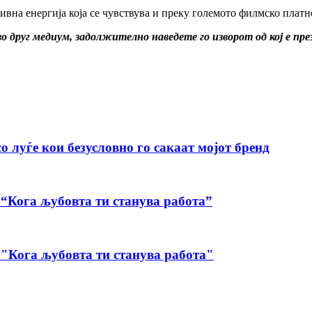
ивна енергија која се чувствува и преку големото филмско платн
о друг медиум, задолжително наведете го изворот од кој е пр
о луѓе кои безусловно го сакаат мојот бренд
Кога љубовта ти станува работа”
Кога љубовта ти станува работа"