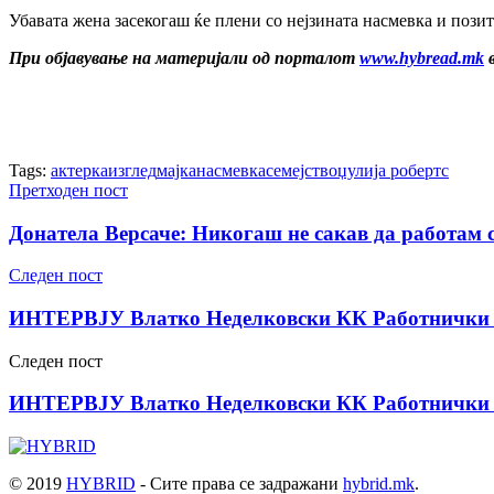
Убавата жена засекогаш ќе плени со нејзината насмевка и позит
При објавување на материјали од порталот
www.hybread.mk
в
Tags:
актерка
изглед
мајка
насмевка
семејство
џулија робертс
Претходен пост
Донатела Версаче: Никогаш не сакав да работам с
Следен пост
ИНТЕРВЈУ Влатко Неделковски КК Работнички “
Следен пост
ИНТЕРВЈУ Влатко Неделковски КК Работнички "
© 2019
HYBRID
- Сите права се задражани
hybrid.mk
.