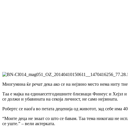
Многумина ќе речат дека ако се на нејзино место нема ниту тие 
Таа е мајка на единаесетгодишните близнаци Финеус и Хејзл и 
се должи и убавината на секоја личност, не само нејзината.
Робертс се наоѓа во петата деценија од животот, зад себе има 4
“Моите деца не знаат со што се бавам. Таа тема никогаш не испл
се уште.” – вели актерката.