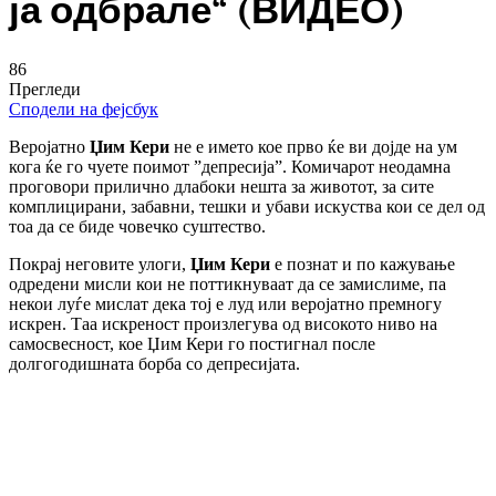
ја одбрале“ (ВИДЕО)
86
Прегледи
Сподели на фејсбук
Веројатно
Џим Кери
не е името кое прво ќе ви дојде на ум
кога ќе го чуете поимот ”депресија”. Комичарот неодамна
проговори прилично длабоки нешта за животот, за сите
комплицирани, забавни, тешки и убави искуства кои се дел од
тоа да се биде човечко суштество.
Покрај неговите улоги,
Џим Кери
е познат и по кажување
одредени мисли кои не поттикнуваат да се замислиме, па
некои луѓе мислат дека тој е луд или веројатно премногу
искрен. Таа искреност произлегува од високото ниво на
самосвесност, кое Џим Кери го постигнал после
долгогодишната борба со депресијата.