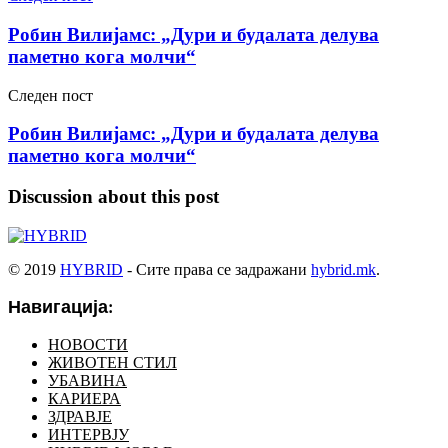
Робин Вилијамс: „Дури и будалата делува
паметно кога молчи“
Следен пост
Робин Вилијамс: „Дури и будалата делува
паметно кога молчи“
Discussion about this post
© 2019
HYBRID
- Сите права се задражани
hybrid.mk
.
Навигација:
НОВОСТИ
ЖИВОТЕН СТИЛ
УБАВИНА
КАРИЕРА
ЗДРАВЈЕ
ИНТЕРВЈУ