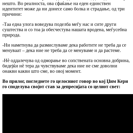
нешто. Во реалноста, ова сфаќање на еден единствен
идентитет може да ни донесе само болка и страдање, од три
причини:
-Таа една улога воведува поделба меѓу нас и сите други
суштества и со тоа ја обесчестува нашата вродена, меѓусебна
природа.
-Ни наметнува да размислуваме дека работите не треба да се
менуваат – дека ние не треба да се менуваме и да растеме.
-Нè оддалечува од одморање во сопствената основна добрина,
бидејќи нè тера да чувствуваме дека ние не сме доволни
онакви какви што сме, во овој момент.
Во прилог, погледнете го целосниот говор во кој Џим Кери
го споделува својот став за депресијата со целиот свет: