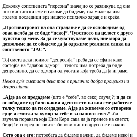
Доколку сопствената ”персона” значајно се разликува од она
што вистински сме и сакаме да бидеме, тоа може да има
големи последици врз нашето психичко здравје и среќа.
„Противотровот на ова страдање е да се ослободиме од
оваа желба да се биде “некој”. Чувството на целост е друго
чувство од мене. За да се чувствуваме цели, ние мора да
дозволиме да се обидеме да ја одржиме реалната слика на
сопственото “ЈАС”.
Тој смета дека поимот ”депресија” треба да се сфати како
состојба на ”длабок одмор” – телото има потреба да биде
депресивно, да се одмори од улогата која треба да ја играме.
Некои луѓе сметаат дека тоа е прилично добра проценка на
депресијата.
„Ајде да се предадеме
(што е “себе”, во секој случај?)
и да се
ослободиме од било какви идентитети на кои сме работеле
толку тешко да ги создадеме. Ајде да живееме со отворено
срце и смисла за хумор за себе и за нашиот свет.“
-би
звучела пораката која Џим Кери сака да ја пренесе на светот,
бидејќи според неговите зборови ништо друго не е важно.
Сето ова е его:
потребата да бидеме важни, да бидеме некој и