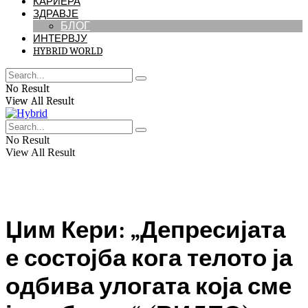
КАРИЕРА
ЗДРАВЈЕ
БЛОГ
ИНТЕРВЈУ
HYBRID WORLD
No Result
View All Result
No Result
View All Result
Џим Кери: „Депресијата
е состојба кога телото ја
одбива улогата која сме