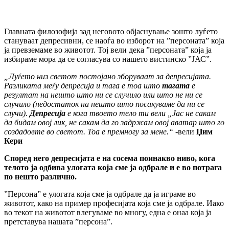
Главната филозофија зад неговото објаснување зошто луѓето
стануваат депресивни, се наоѓа во изборот на ”персоната” која
ја превземаме во животот. Тој вели дека ”персоната” која ја
избираме мора да се согласува со нашето вистинско ”ЈАС”.
„Луѓето низ светот постојано зборуваат за депресијата.
Разликата меѓу депресија и тага е тоа што
тагата
е
резултат на нешто што ни се случило или што не ни се
случило (недостаток на нешто што посакуваме да ни се
случи).
Депресија
е кога твоето тело ти вели „Јас не сакам
да бидам овој лик, не сакам да го задржам овој аватар што го
создадовте во светот. Тоа е премногу за мене.“
-вели
Џим
Кери
Според него депресијата е на сосема поинакво ниво, кога
телото ја одбива улогата која сме ја одбрале и е во потрага
по нешто различно.
”Персона” е улогата која сме ја одбрале да ја играме во
животот, како на пример професијата која сме ја одбрале. Иако
во текот на животот влегуваме во многу, една е онаа која ја
претставува нашата ”персона”.