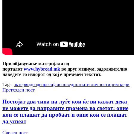
При објавување материјали од
порталот
www.hybread.mk
во друг медиум, задолжително
наведете го изворот од кој е преземен текстот.
Tags:
актер
видео
депресија
исповед
познати личности
џим кери
Претходен пост
Постојат два типа на луѓе кои ќе ви кажат дека
не можете да направите промена во светот: оние
кои се плашат да пробаат и оние кои се плашат
да успеат
Следен пост