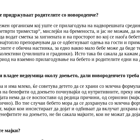
се придржуваат родителите со новороденче?
жен организам кој уште се прилагодува на надворешната средин
врти триместар“, мислејќи на бременоста, и јас не можам, да не 
да водат сметка за хигиената и на просторот во кој се наоѓа бебет
а: најтопло препорачувам да се одбегнуваат одења на гости и при
сните е обична настинка, за едно вакво мало бебе може да биде т
 колективи (училишта и градинки). Исто така би сакала да кажам
ериод на взаемно прилагодување на бебето и родителите едни на др
и владее недоумица околу доењето, дали новороденчето треба
ава и има млеко, ќе советува детето да се храни со млечна формул
ата на бенефити од доењето почнувајќи од нутритивните, преку 
јата нема да се воспостави од редица причини, од сериозни (мајк
лично). Во тие случаи бебето мора да се дохранува со млечна форм
, мајки кои инсистираат да дојат и одбиваат да вклучат дохрана 
бенефитите на доењето, не би сакала мајките, кои не можат да до
те мајки?