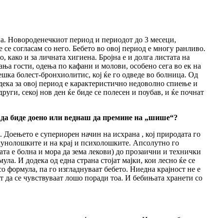
а. Новороденечкиот период и периодот до 3 месеци,
се согласам со него. Бебето во овој период е многу ранливо.
о, како и за личната хигиена. Бројна е и долга листата на
мања гости, одења по кафани и молови, особено сега во ек на
ешка болест-бронхиолитис, кој ќе го одведе во болница. Од
 дека за овој период е карактеристично недоволно спиење и
уги, секој нов ден ќе биде се полесен и поубав, и ќе почнат
 да биде доено или веднаш да премине на „шише“?
а. Доењето е супериорен начин на исхрана , кој природата го
имунолошките и на крај и психолошките. Апсолутно го
ата е болна и мора да зема лекови) до прозаични и технички
ула. И додека од една страна стојат мајки, кои лесно ќе се
со формула, па го изгладнуваат бебето. Ниедна крајност не е
јат да се чувствуваат лошо поради тоа. И бебињата хранети со