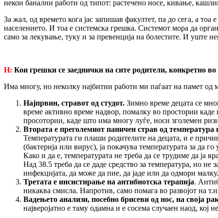
некои банални работи од типот: растечено носе, кивање, кашлица
За жал, од времето кога јас запишав факултет, па до сега, а то
населението. И тоа е системска грешка. Системот мора да орга
само за лекување, туку и за превенција на болестите. И уште н
H:
Кои грешки се заеднички на сите родители, конкретно во
Има многу, но неколку најбитни работи ми паѓаат на памет од м
Најпрвин, стравот од студот.
Зимно време децата се мног
време активно време надвор, помалку во простории каде и
просотории, каде што има многу луѓе, носи зголемен риз
Втората е преголемиот паничен страв од температура и
Температурата ги плаши родителите на децата, и е причина
(бактерија или вирус), ја покачува температурата за да г
Како и да е, температурата не треба да се трудиме да ја в
Над 38.5 треба да се даде средство за температура, но не 
инфекцијата, да може да пие, да јаде или да одмори малку
Третата е инсистирање на антибиотска терапија
. Анти
никаква смисла. Напротив, само помага во развојот на т.
Вадењето анализи, посебно брисеви од нос, на своја ра
најверојатно е таму одамна и е сосема случаен наод, кој 