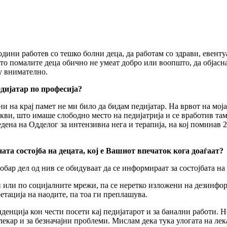
 години работев со тешко болни деца, да работам со здрави, евен
што помалите деца обично не умеат добро или воопшто, да објасн
у внимателно.
дијатар по професија?
 ни на крај памет не ми било да бидам педијатар. На врвот на мо
акви, што имаше слободно место на педијатрија и се вработив таму
дена на Одделог за интензивна нега и терапија, на кој поминав 2
та состојба на децата, кој е Вашиот впечаток кога доаѓаат?
ар дел од нив се обидуваат да се информираат за состојбата на д
и или по социјалните мрежи, па се неретко изложени на дезинфо
етација на наодите, па тоа ги преплашува.
денција кон чести посети кај педијатарот и за банални работи. 
кар и за безначајни проблеми. Мислам дека тука улогата на лекар