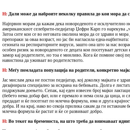
H:
Дали може да наброите неколку правила до кои мора да 
Најпрвин морам да кажам дека новороденото е исклучително не
американскиот селебрити-педијатар Џефри Карп го нарекува „чет
Затоа сите кои се во неговата околина мора да се здрави и мора 
препораки за оваа возраст, но јас би нагласила една-најбитнат
сезоната на респираторните вируси, зашто она што за нас возра
особен ризик за новороденото се децата кои посетуваат детски
замор кај родителите, но тоа е минливо. Кога ќе помине овој п
навистина да уживаат во родителството.
H:
Меѓу помладата популација на родители, конкретно мајк
Јас мислам дека не постои педијатар, кој доколку мајката е здр
дизајнирала специјално за исхрана на бебињата. Долга е лист
подржувам доењето. Сепак, кај еден извесен број мајки лактаци
(бебето нема добар фат, или е премало и нема сила да цица, и с
предадат и ќе посегнат по млечна формула, има и друга крајност
добра. И на крај, иако во секоја прилика сакам да ги истакнам 
млечна формула ќе растат и ќе се развиваат добро.
H:
Во текот на бременоста, на што треба да внимаваат идни