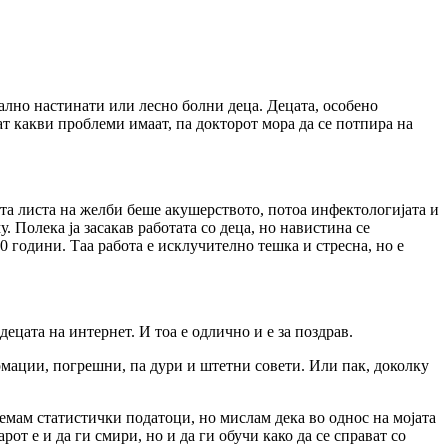
туално настинати или лесно болни деца. Децата, особено
ат какви проблеми имаат, па докторот мора да се потпира на
јата листа на желби беше акушерството, потоа инфектологијата и
. Полека ја засакав работата со деца, но навистина се
0 години. Таа работа е исклучително тешка и стресна, но е
ецата на интернет. И тоа e одлично и е за поздрав.
рмации, погрешни, па дури и штетни совети. Или пак, доколку
Немам статистички податоци, но мислам дека во однос на мојата
от е и да ги смири, но и да ги обучи како да се справат со