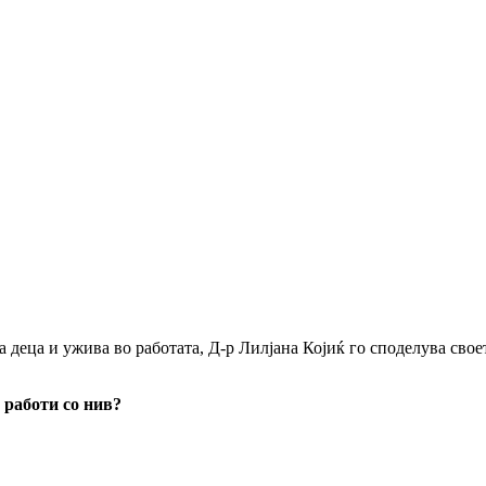
а деца и ужива во работата, Д-р Лилјана Којиќ го споделува свое
 работи со нив?