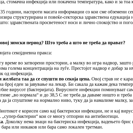
, стомачна инфекција или покачена температура, како и за тоа ко
а е 35 години, наспроти масата информации со кои сме обземени се
низира структурирана и повеќе-секторска здравствена едукација 
ешто: здравствената просветеност носи и лично спокојство и пог
 овој зимски период? Што треба а што не треба да прават?
ојата секојдневна пракса:
у време во затворени простории, а малку во игра надвор, зашто 
ма голема концентрација на луѓе. Престојот надвор е добар за 
ик од инфекција.
 желбата таа да се спушти по секоја цена.
Овој страв не е кара
 број еден за јавување на лекар. Би сакала да кажам дека темпер
о убие вирусот (бактеријата). Вирусните инфекции поминуваат сами
ратиме „во нормала“ и до 38,5 С не треба да даваме ништо и треб
за да ја спуштиме на нормално ниво, туку да ја намалиме малку, з
.
биотикот е корисен само кај бактериски инфекции, не и кај вир
н. „супер-бактерии“ кои се многу отпорни на антибиотици.
ка
. Доколку нема знаци на бактериска инфекција, вадењето брис н
не бара или никаков или бара само локален третман.