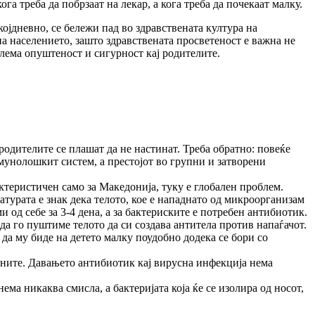
га треба да побрзаат на лекар, а кога треба да почекаат малку.
којдневно, се бележи пад во здравствената култура на
на населението, зашто здравствената п
р
осветеност е важна не
олема опуштеност и сигурност кај родителите.
родителите се плашат да не настинат. Треба обратно: повеќе
имунолошкит систем, а престојот во групни и затворени
ктеристичен само за Македонија, туку е глобален проблем.
атурата е знак дека телото, кое е нападнато од микроорганизам
 од себе за 3-4 дена, а за бактериските е потребен антибиотик.
а да го пуштиме телото да си создава антитела против напаѓачот.
а да му биде на детето малку поудобно додека се бори со
усните. Давањето антибиотик кај вирусна инфекција нема
ема никаква смисла, а бактеријата која ќе се изолира од носот,