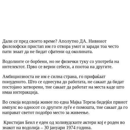
Дали се пред своето време? Аполутно ДА. Нивниот
филозофски пристап им го отвора умот и заради тоа често
пати знаат да не бидат сфатени од околината.
Водолиите се борбени, но не физички туку со употреба на
интелектот. Прво се верни себеси, а поотоа на другите.
Амбициозноста не им е силна страна, го прифаќаат
понуденото. Што се однесува до работата, не сакаат да бидат
постојано затворени, тие сакаат да работат на места каде што
имаа интеракција.
Во секоја водолија живее по една Мајка Тереза бидејќи првиот
импулс во односот со другите луѓе е помошта, тие сакаат да го
направат светот подобро место за живеење.
Кристијан Беил е еден од холивудските актери кој е роден во
знакот на водолија – 30 јануари 1974 година.