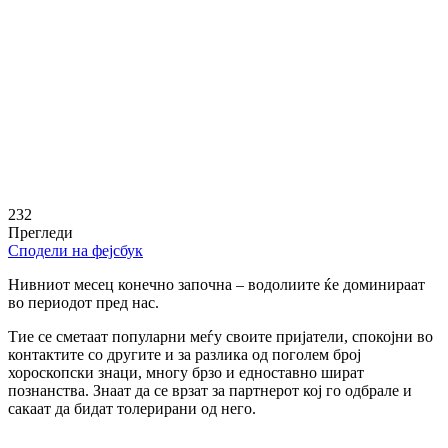
232
Прегледи
Сподели на фејсбук
Нивниот месец конечно започна – водолиите ќе доминираат
во периодот пред нас.
Тие се сметаат популарни меѓу своите пријатели, спокојни во
контактите со другите и за разлика од поголем број
хороскопски знаци, многу брзо и едноставно шират
познанства. Знаат да се врзат за партнерот кој го одбрале и
сакаат да бидат толерирани од него.