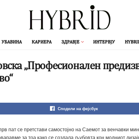
УБАВИНА
КАРИЕРА
ЗДРАВЈЕ
ИНТЕРВЈУ
HYBRI
вска „Професионален предизви
во“
Сподели на фејсбук
прв пат се претстави самостојно на Саемот за венчавки мин
варавме за тоа како се создала љубовта кон модниот дизајн,