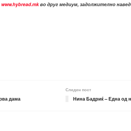
т
www.hybread.mk
во друг медиум, задолжително наведе
Следен пост
прва дама
Нина Бадриќ – Една од н