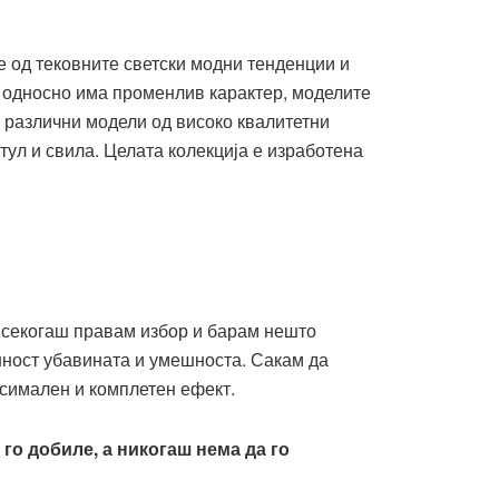
 е од тековните светски модни тенденции и
, односно има променлив карактер, моделите
а различни модели од високо квалитетни
тул и свила. Целата колекција е изработена
о секогаш правам избор и барам нешто
ушност убавината и умешноста. Сакам да
ксимален и комплетен ефект.
 го добиле, а никогаш нема да го