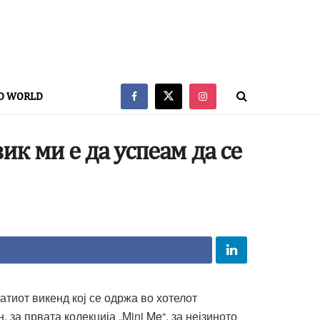
D WORLD
к ми е да успеам да се
атиот викенд кој се одржа во хотелот
 за првата колекција „Мini Me“, за нејзиното