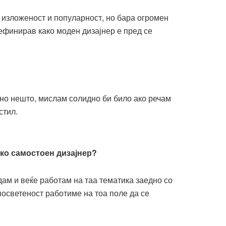
 изложеност и популарност, но бара огромен
дефинирав како моден дизајнер е пред се
пно нешто, мислам солидно би било ако речам
стил.
ако самостоен дизајнер?
дам и веќе работам на таа тематика заедно со
осветеност работиме на тоа поле да се