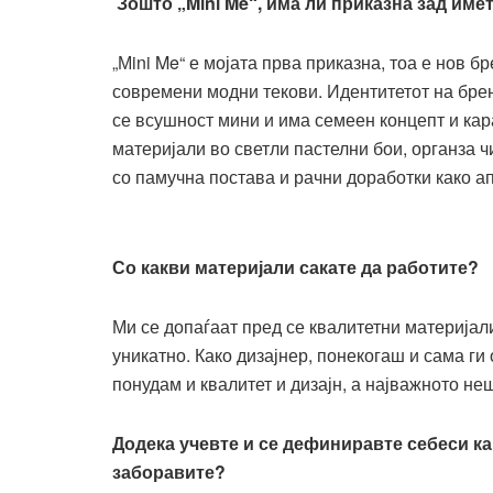
Зошто „
Mini Me
“
,
има ли приказна зад име
„Мini Me“ е мојата прва приказна, тоа е нов 
современи модни текови. Идентитетот на брен
се всушност мини и има семеен концепт и кар
материјали во светли пастелни бои, органза ч
со памучна постава и рачни доработки како ап
Со какви материјали сакате да работите?
Ми се допаѓаат пред се квалитетни материјал
уникатно. Како дизајнер, понекогаш и сама г
понудам и квалитет и дизајн, а најважното не
Додека учевте и се дефиниравте себеси како
заборавите?