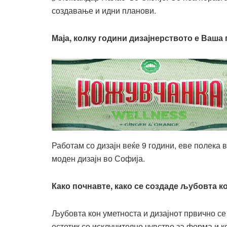
создавање и идни планови.
Маја, колку години дизајнерството е Ваша
Работам со дизајн веќе 9 години, еве полека 
моден дизајн во Софија.
Како почнавте, како се создаде љубовта 
Љубовта кон уметноста и дизајнот првично се 
естетик со исклучително чувство за форма и к