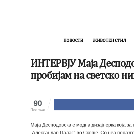
НОВОСТИ
ЖИВОТЕН СТИЛ
ИНТЕРВЈУ Маја Десподо
пробијам на светско ни
90
Прегледи
Маја Десподовска е модна дизајнерка која за 
„Александар Палас“ во Скопје. Со неа поразго