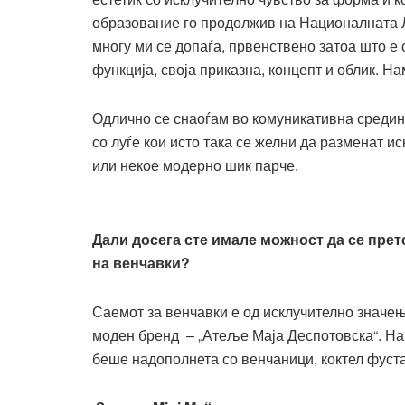
образование го продолжив на Националната Л
многу ми се допаѓа, првенствено затоа што е
функција, своја приказна, концепт и облик. На
Одлично се снаоѓам во комуникативна средина
со луѓе кои исто така се желни да разменат и
или некое модерно шик парче.
Дали досега сте имале можност да се пре
на венчавки?
Саемот за венчавки е од исклучително значењ
моден бренд – „Атеље Маја Деспотовска“. На о
беше надополнета со венчаници, коктел фуста