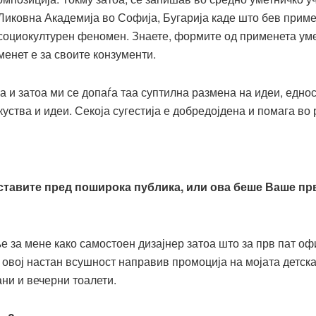
иковна Академија во Софија, Бугарија каде што бев примен
 социокултурен феномен. Знаете, формите од применета умет
менет е за своите конзументи.
 и затоа ми се допаѓа таа суптилна размена на идеи, едн
скуства и идеи. Секоја сугестија е добредојдена и помага в
тставите пред поширока публика, или ова беше Ваше п
е за мене како самостоен дизајнер затоа што за прв пат оф
вој настан всушност направив промоција на мојата детска к
ни и вечерни тоалети.