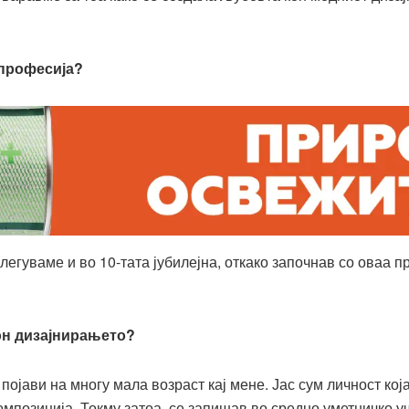
 професија?
влегуваме и во 10-тата јубилејна, откако започнав со оваа 
кон дизајнирањето?
појави на многу мала возраст кај мене. Јас сум личност кој
омпозиција. Токму затоа, се запишав во средно уметничко у