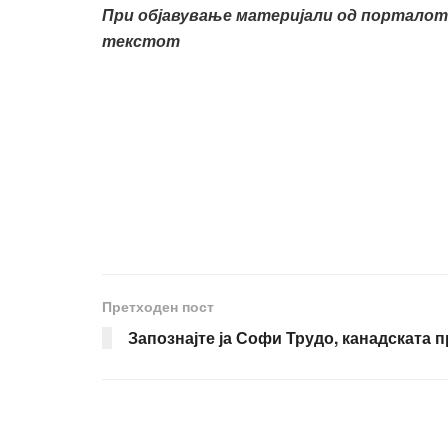
При објавување материјали од портало
текстот
Претходен пост
Запознајте ја Софи Трудо, канадската 