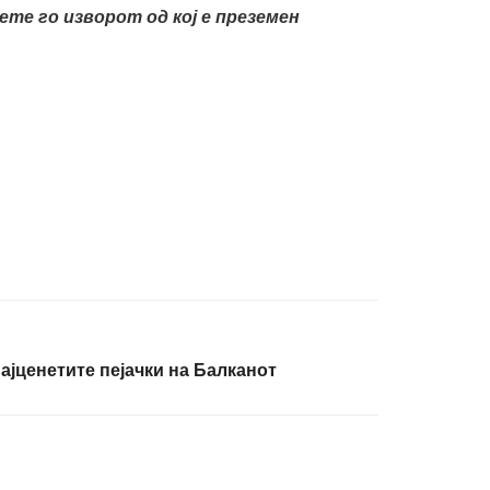
те го изворот од кој е преземен
ајценетите пејачки на Балканот