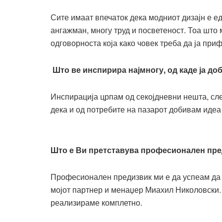
Сите имаат впечаток дека модниот дизајн е 
ангажман, многу труд и посветеност. Тоа што 
одговорноста која како човек треба да ја при
Што ве инспирира најмногу, од каде ја до
Инспирација црпам од секојдневни нешта, сле
дека и од потребите на пазарот добивам идеа 
Што е Ви претставува професионален преди
Професионален предизвик ми е да успеам да с
мојот партнер и менаџер Миахил Николовски. 
реализираме комплетно.