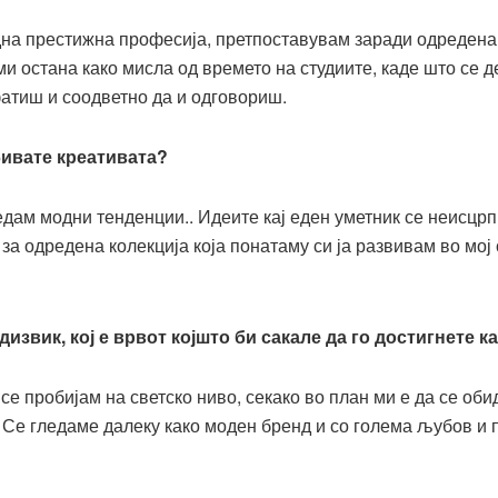
една престижна професија, претпоставувам заради одредена
ми остана како мисла од времето на студиите, каде што се 
фатиш и соодветно да и одговориш.
бивате креативата?
дам модни тенденции.. Идеите кај еден уметник се неисцр
за одредена колекција која понатаму си ја развивам во мој 
звик, кој е врвот којшто би сакале да го достигнете к
е пробијам на светско ниво, секако во план ми е да се оби
Се гледаме далеку како моден бренд и со голема љубов и п