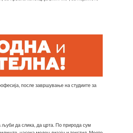
професија, после завршување на студиите за
а љуби да слика, да црта. По природа сум
чилиште, насока моден дизајн и текстил. Моето