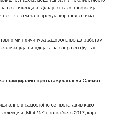
а со стипендија. Дизајнот како професија
ност се секогаш продукт кој пред се има
оставно ми причинува задоволство да работам
о реализација на идејата за совршен фустан
рво официјално претставување на Саемот
ицијално и самостојно се претставив како
олекција „Mini Me“ пролет/лето 2017, која