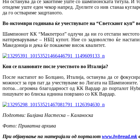
Ни останува да се закитиме уште со шампионската титула. И т
отидеме уште еден чекор напред. Дуелите со нив станаа кугла
да го оствариме зацртаното.
Во октомври годинава ќе учествувате на “Светскиот куп” во
Шампионот КК “Макпетрол” одлучи да ни го отстапи местото во
натпреварување – НБЦ купот. Ние со задоволство ќе настапи
Македонија и дека ќе покажеме висок квалитет.
Кои се плановите после учеството во Италија?
После настапот во Болцано, Италија, останува да се фокусир
можност за прв пат да учествуваме во Лигата на Шампионите. Т
потоа…огромна благодарност од КК Вардар до порталот Hуbre
пишувате во блиска иднина поврзано со КК Вардар.
Подготви: Билјана Настеска – Каланоска
Фото: Приватна архива
При објавување
на материјали од порталот
www.hybread.mk
в