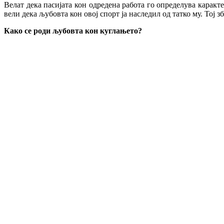
Велат дека пасијата кон одредена работа го определува каракт
вели дека љубовта кон овој спорт ја наследил од татко му. Тој 
Како се роди љубовта кон куглањето?