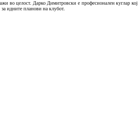
 важи во целост. Дарко Димитровски е професионален куглар кој
и за идните планови на клубот.