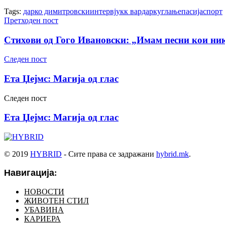
Tags:
дарко димитровски
интервју
кк вардар
куглање
пасија
спорт
Претходен пост
Стихови од Гого Ивановски: „Имам песни кои н
Следен пост
Ета Џејмс: Магија од глас
Следен пост
Ета Џејмс: Магија од глас
© 2019
HYBRID
- Сите права се задражани
hybrid.mk
.
Навигација:
НОВОСТИ
ЖИВОТЕН СТИЛ
УБАВИНА
КАРИЕРА