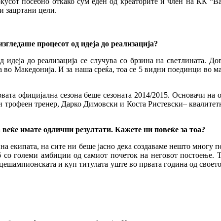
кусот посебно откако сум еден од креаторите и член на КК “Ва
и зацртани цели.
изгледаше процесот од идеја до реализација?
д идеја до реализација се случува со брзина на светлината. Д
а во Македонија. И за наша среќа, тоа се 5 видни поединци во ма
рвата официјална сезона беше сезоната 2014/2015. Основачи на
 трофеен тренер, Дарко Димовски и Коста Ристевски– квалитетни
 веќе имате одлични резултати. Кажете ни повеќе за тоа?
 на екипата, на сите ни беше јасно дека создаваме нешто многу 
б со големи амбиции од самиот почеток на неговот постоење. Т
ицешампионската и куп титулата уште во првата година од своет