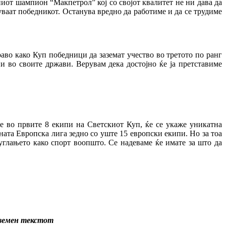
иот шампион “Макпетрол” кој со својот квалитет не ни дава да
ваат победникот. Останува вредно да работиме и да се трудиме
аво како Куп победници да заземат учество во третото по ранг
 во своите држави. Верувам дека достојно ќе ја претставиме
ме во првите 8 екипи на Светскиот Куп, ќе се укаже уникатна
ната Европска лига зедно со уште 15 европски екипи. Но за тоа
глањето како спорт воопшто. Се надеваме ќе имате за што да
еземен текстот