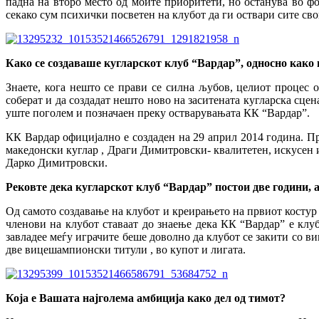
падна на второ место од моите приоритети, но останува во фо
секако сум психички посветен на клубот да ги оствари сите сво
Како се создаваше кугларскот клуб “Вардар”, односно како 
Знаете, кога нешто се прави се силна љубов, целиот процес о
соберат и да создадат нешто ново на заситената кугларска сцен
уште поголем и позначаен преку остварувањата КК “Вардар”.
КК Вардар официјално е создаден на 29 април 2014 година. П
македонски куглар , Драги Димитровски- квалитетен, искусен и
Дарко Димитровски.
Рековте дека кугларскот клуб “Вардар” постои две години, а
Од самото создавање на клубот и креирањето на првиот костур
членови на клубот ставаат до знаење дека КК “Вардар” е клу
завладее меѓу играчите беше доволно да клубот се закити со в
две вицешампионски титули , во купот и лигата.
Која е Вашата најголема амбиција како дел од тимот?