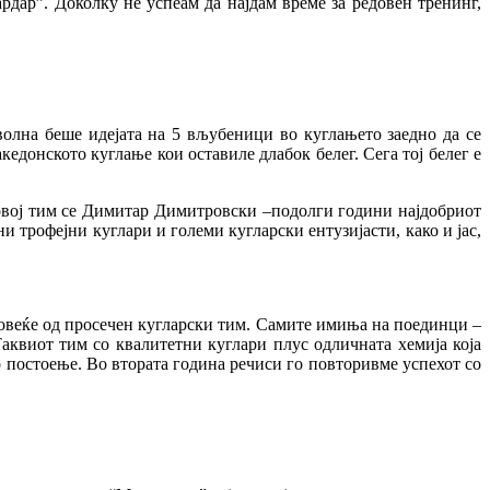
рдар”. Доколку не успеам да најдам време за редовен тренинг,
оволна беше идејата на 5 вљубеници во куглањето заедно да се
кедонското куглање кои оставиле длабок белег. Сега тој белег е
 овој тим се Димитар Димитровски –подолги години најдобриот
 трофејни куглари и големи кугларски ентузијасти, како и јас,
повеќе од просечен кугларски тим. Самите имиња на поединци –
аквиот тим со квалитетни куглари плус одличната хемија која
о постоење. Во втората година речиси го повторивме успехот со