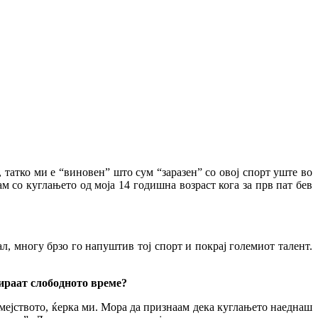
 татко ми е “виновен” што сум “заразен” со овој спорт уште во
ам со куглањето од моја 14 годишна возраст кога за прв пат бев
ал, многу брзо го напуштив тој спорт и покрај големиот талент.
пираат слободното време?
емејството, ќерка ми. Мора да признаам дека куглањето наеднаш