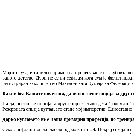
Мојот случај е типичен пример на пренесување на љубовта кон 
раното детство. Дури не се ни сеќавам кога сум ја фрлил прват
регистриран како играч во Македонската Кугларска Федерација
Какви беа Вашите почетоци, дали постоеше опција за друг 
Па да, постоеше опција за друг спорт. Секако дека “големите” 
Резервната опција куглањето стана мој императив. Едноставно, 
Дарко куглањето не е Ваша примарна професија, но тренира
Секогаш фалат повеќе часови од можните 24. Покрај секојдневн