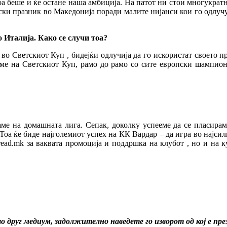
оа беше и ќе остане наша амбиција. На патот ни стои многукратн
рски празник во Македонија поради малите нијанси кои го одлучу
 Италија. Како се случи тоа?
 Светскиот Куп , бидејќи одлучија да го искористат своето пр
ме на Светскиот Куп, рамо до рамо со сите европски шампиони
аме на домашната лига. Сепак, доколку успееме да се пласира
оа ќе биде најголемиот успех на КК Вардар – да игра во најсил
ad.mk за ваквата промоција и поддршка на клубот , но и на ку
о друг медиум, задолжително наведете го изворот од кој е пр