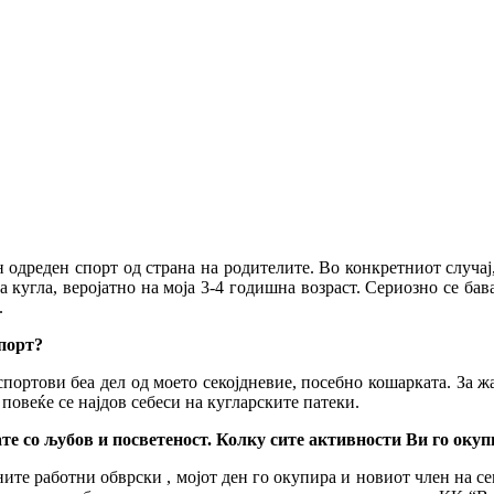
одреден спорт од страна на родителите. Во конкретниот случај,
а кугла, веројатно на моја 3-4 годишна возраст. Сериозно се бав
.
спорт?
спортови беа дел од моето секојдневие, посебно кошарката. За ж
повеќе се најдов себеси на кугларските патеки.
те со љубов и посветеност. Колку сите активности Ви го оку
ите работни обврски , мојот ден го окупира и новиот член на с