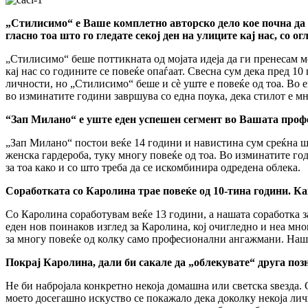
„Стилисимо“ е Ваше комплетно авторско дело кое почна да се
гласно тоа што го гледате секој ден на улиците кај нас, со
„Стилисимо“ беше поттикната од мојата идеја да ги пренесам мо
кај нас со годините се повеќе опаѓаат. Свесна сум дека пред 10
личности, но „Стилисимо“ беше и сè уште е повеќе од тоа. Во е
во изминатите години завршува со една поука, дека стилот е мн
“Зап Милано“ е уште еден успешен сегмент во Вашата профе
„Зап Милано“ постои веќе 14 години и навистина сум среќна што
женска гардероба, туку многу повеќе од тоа. Во изминатите год
за тоа како и со што треба да се искомбинира одредена облека.
Соработката со Каролина трае повеќе од 10-тина години. Ка
Со Каролина соработувам веќе 13 години, а нашата соработка з
еден нов поинаков изглед за Каролина, кој очигледно и неа мно
за многу повеќе од колку само професионални ангажмани. Наше
Покрај Каролина, дали би сакале да „облекувате“ друга позн
Не би набројала конкретно некоја домашна или светска ѕвезда. 
моето досегашно искуство се покажало дека доколку некоја лично