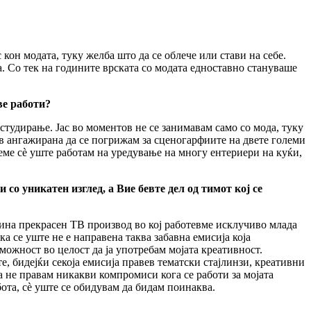
 кон модата, туку желба што да се облече или стави на себе.
а. Со тек на годините врската со модата едноставно стануваше
ве работи?
студирање. Јас во моментов не се занимавам само со мода, туку
ев ангажирана да се погрижам за сценогарфиите на двете големи
еме сè уште работам на уредување на многу ентериери на куќи,
со уникатен изглед, а Вие бевте дел од тимот кој се
ина прекрасен ТВ производ во кој работевме исклучиво млада
а се уште не е направена таква забавна емисија која
 можност во целост да ја употребам мојата креативност.
, бидејќи секоја емисија правев тематски стајлинзи, креативни
а не правам никакви компромиси кога се работи за мојата
бота, сè уште се обидувам да бидам поинаква.