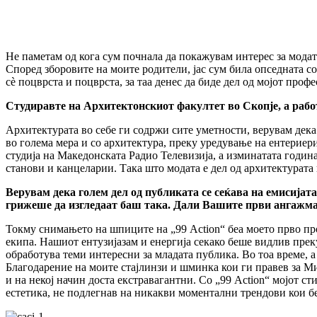
Не паметам од кога сум почнала да покажувам интерес за модата.
Според зборовите на моите родители, јас сум била опседната с
сè поцврста и поцврста, за таа денес да биде дел од мојот проф
Студиравте на Архитектонскиот факултет во Скопје, а рабо
Архитектурата во себе ги содржи сите уметности, верувам дека 
во голема мера и со архитектура, преку уредување на ентериер
студија на Македонската Радио Телевизија, а изминатата годин
станови и канцеларии. Така што модата е дел од архитектурата 
Верувам дека голем дел од публиката се сеќава на емисијат
грижеше да изгледаат баш така. Дали Вашите први ангажман
Токму снимањето на шпиците на „99 Action“ беа моето прво пр
екипа. Нашиот ентузијазам и енергија секако беше видлив преку
обработува теми интересни за младата публика. Во тоа време, а 
Благодарение на моите стајлинзи и шминка кои ги правев за Миа
и на некој начин доста екстравагантни. Со „99 Action“ мојот 
естетика, не подлегнав на никакви моментални трендови кои беа