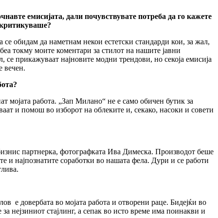
очнавте емисијата, дали почувствувате потреба да го кажете
но критикуваше?
а се обидам да наметнам некои естетски стандарди кои, за жал,
ѝ беа токму моите коментари за стилот на нашите јавни
л, се прикажуваат најновите модни трендови, но секоја емисија
е вечен.
бота?
ат мојата работа. „Зап Милано“ не е само обичен бутик за
аат и помош во изборот на облеките и, секако, насоки и совети
а бизнис партнерка, фотографката Ива Димеска. Производот беше
те и најпознатите соработки во нашата фела. Дури и се работи
тлива.
лов е довербата во мојата работа и отворени раце. Бидејќи во
 за нејзиниот стајлинг, а сепак во исто време има поинакви и