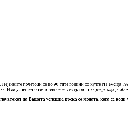
 Нејзините почетоци се во 90-тите години со култната емсија „99
ва. Има успешен бизнис зад себе, семејство и кариера која ја об
и почетокот на Вашата успешна врска со модата, кога се роди