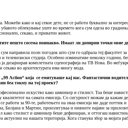
 Можеби како и кај секое дете, не се работи буквално за интерес
о убавото облекување уште во времето кога сум одела во градинк
есионален, секако, и приватен живот.
тите нешто сосема поинакво. Имаат ли допирни точки овие д
сум направила полн погодок што сум го одбрала тој факултет за 
и и телевизиски студија. Особено изминативе неколку години, б
а ја дизајнирав комплетната сценографија на ТВ Нова. Во меѓувр
и секако во архитектурата има многу мода.
а „99
Action
“ која се емитуваше кај нас. Фантастични водители 
и беа токму на тој проект?
офесионално искуство како шминкер и стилист. Тоа беше навист
 квалитетот на самата емисија. Со сигурност можам да кажам дек
се работи за 90-те, работењето на оваа емисија ми даде поттик и
, Билјана и Мартин, произлегуваа и нивните најави за прилозите
стил како стилист и шминкер беше дефиниран, и оттогаш навистин
 aктуелни на нашата територија. Кога станува збор за мојата ра