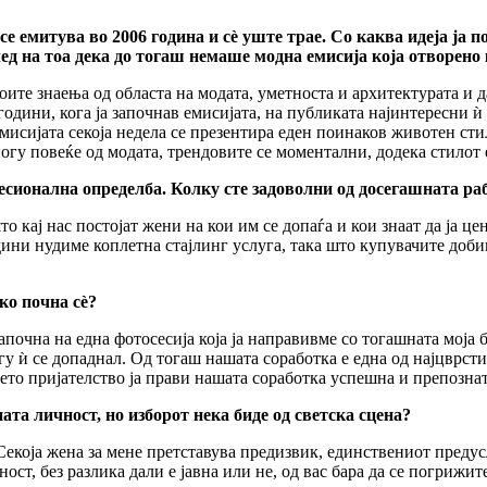
 емитува во 2006 година и сè уште трае. Со каква идеја ја п
 оглед на тоа дека до тогаш немаше модна емисија која отворе
ите знаења од областа на модата, уметноста и архитектурата и д
 години, кога ја започнав емисијата, на публиката најинтересни 
мисијата секоја недела се презентира еден поинаков животен сти
огу повеќе од модата, трендовите се моментални, додека стилот 
сионална определба. Колку сте задоволни од досегашната ра
 кај нас постојат жени на кои им се допаѓа и кои знаат да ја цен
ини нудиме коплетна стајлинг услуга, така што купувачите добив
ко почна сè?
апочна на една фотосесија која ја направивме со тогашната мој
гу ѝ се допаднал. Од тогаш нашата соработка е една од најцврсти
то пријателство ја прави нашата соработка успешна и препозна
ата личност, но изборот нека биде од светска сцена?
Секоја жена за мене претставува предизвик, единствениот предус
ст, без разлика дали е јавна или не, од вас бара да се погрижите