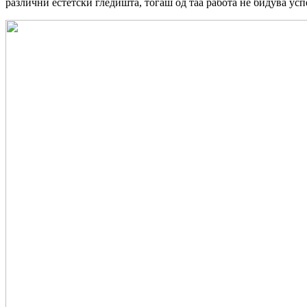
различни естетски гледишта, тогаш од таа работа не бидува усп