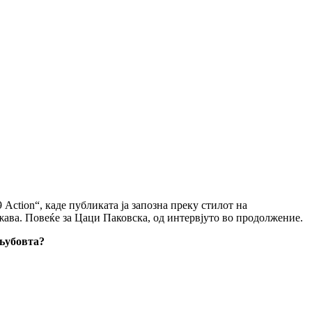
 Action“, каде публиката ја запозна преку стилот на
ожава. Повеќе за Цаци Паковска, од интервјуто во продолжение.
 љубовта?