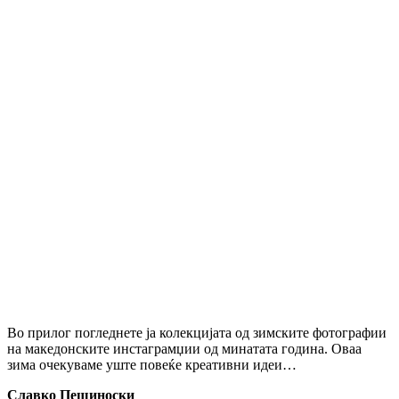
Во прилог погледнете ја колекцијата од зимските фотографии
на македонските инстаграмџии од минатата година. Оваа
зима очекуваме уште повеќе креативни идеи…
Славко Пешиноски