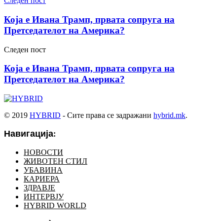
Следен пост
Која е Ивана Трамп, првата сопруга на
Претседателот на Америка?
Следен пост
Која е Ивана Трамп, првата сопруга на
Претседателот на Америка?
© 2019
HYBRID
- Сите права се задражани
hybrid.mk
.
Навигација:
НОВОСТИ
ЖИВОТЕН СТИЛ
УБАВИНА
КАРИЕРА
ЗДРАВЈЕ
ИНТЕРВЈУ
HYBRID WORLD