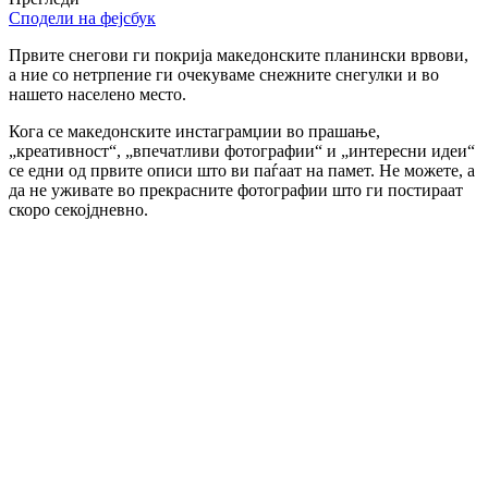
Сподели на фејсбук
Првите снегови ги покрија македонските планински врвови,
а ние со нетрпение ги очекуваме снежните снегулки и во
нашето населено место.
Кога се македонските инстаграмџии во прашање,
„креативност“, „впечатливи фотографии“ и „интересни идеи“
се едни од првите описи што ви паѓаат на памет. Не можете, а
да не уживате во прекрасните фотографии што ги постираат
скоро секојдневно.