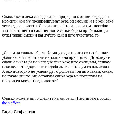
Славко вели дека сака да слика природни мотиви, одредени
моменти кои му предизвикуваат бура од емоции, а на кои сака
често да се присети. Секоја слика што ја прави има посебно
значење за него и сака неговите слики барем приближно да
будат такви емоции кај луѓето какви што чувствува тој.
„Сакам да сликам сè што ќе ми украде поглед со необичната
убавина, а и тоа што не е видливо на прв поглед. Доколку се
случи сликата да не испадне така како што очекувам, сликам
неколку пати додека не го добијам тоа што сум го намислил.
А ако повторно не успеам да го доловам тоа што сакам, секако
не губам ништо, ми останува слика која ме потсетува на
прекрасен момент од животот.“
Славко можете да го следите на неговиот Инстаграм профил
the.s.effect
.
Бојан Стојчевски