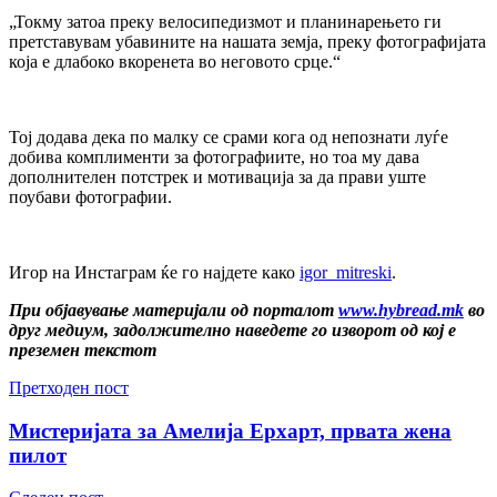
„Токму затоа преку велосипедизмот и планинарењето ги
претставувам убавините на нашата земја, преку фотографијата
која е длабоко вкоренета во неговото срце.“
Тој додава дека по малку се срами кога од непознати луѓе
добива комплименти за фотографиите, но тоа му дава
дополнителен потстрек и мотивација за да прави уште
поубави фотографии.
Игор на Инстаграм ќе го најдете како
igor_mitreski
.
При објавување материјали од порталот
www.hybread.mk
во
друг медиум, задолжително наведете го изворот од кој е
преземен текстот
Претходен пост
Мистеријата за Амелија Ерхарт, првата жена
пилот