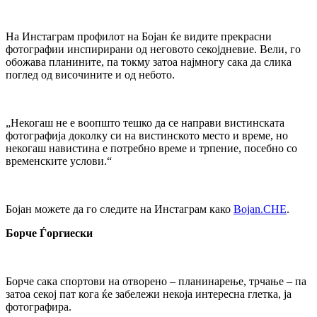
На Инстаграм профилот на Бојан ќе видите прекрасни
фотографии инспирирани од неговото секојдневие. Вели, го
обожава планините, па токму затоа најмногу сака да слика
поглед од височините и од небото.
„Некогаш не е воопшто тешко да се направи вистинската
фотографија доколку си на вистинското место и време, но
некогаш навистина е потребно време и трпение, посебно со
временските услови.
“
Бојан можете да го следите на Инстаграм како
Bojan.CHE
.
Борче Ѓоргиески
Борче сака спортови на отворено – планинарење, трчање – па
затоа секој пат кога ќе забележи некоја интересна глетка, ја
фотографира.