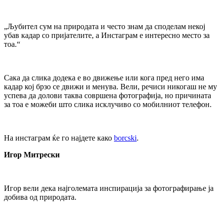
„Љубител сум на природата и често знам да споделам некој
убав кадар со пријателите, а Инстаграм е интересно место за
тоа.“
Сака да слика додека е во движење или кога пред него има
кадар кој брзо се движи и менува. Вели, речиси никогаш не му
успева да долови таква совршена фотографија, но причината
за тоа е можеби што слика исклучиво со мобилниот телефон.
На инстаграм ќе го најдете како
borcski
.
Игор Митрески
Игор вели дека најголемата инспирација за фотографирање ја
добива од природата.