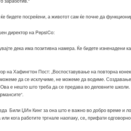
го заработив.“
у ќе бидете посреќени, а животот сам ќе почне да функционир
шен директор на PepsiCo
:
увајте дека има позитивна намера. Ќе бидете изненадени ка
ор на Хафингтон Пост: „Воспоставување на повторна конекц
 можеме да се исклучиме, не можеме да водиме. Создавањет
Ова е нешто што треба да се предава во деловните школи. 
ормансите
“.
вда Били ЏИн Кинг за она што е важно во добро време и л
 или кога работите тргнале наопаку, се„ прифати одговорнос