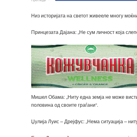
Низ историјата на светот живееле многу моќни
Принцезата Дајана: „Не сум личност која слепо
Мишел Обама: „Ниту една земја не може висти
половина од своите граѓани“.
Џулија Луис – Дрејфус: „Нема ситуација – ниту