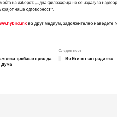
ќта на изборот: „Една филозофија не се изразува најдобро
 крајот наша одговорност “.
ww.hybrid.mk
во друг медиум, задолжително наведете го
Следен пост
там дека требаше прво да
Во Египет се гради еко 
а Дума