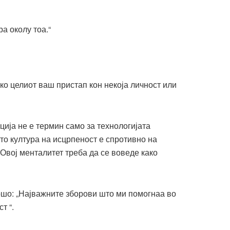
а околу тоа.“
ко целиот ваш пристап кон некоја личност или
ија не е термин само за технологијата
о култура на исцрпеност е спротивно на
Овој менталитет треба да се воведе како
ошо: „Најважните зборови што ми помогнаа во
т “.