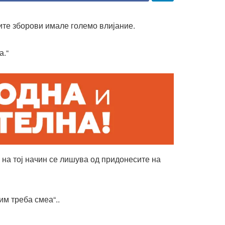
оите зборови имале големо влијание.
а.“
 на тој начин се лишува од придонесите на
им треба смеа“..