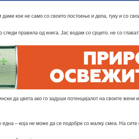
 дами кои не само со своето постоење и дела, туку и со св
 следи правила од книга. Јас водам со срцето, не со глават
нски да цвета ако го задуши потенцијалот на своите жени и
 една – која не може да се подобри со малку смеа. На сите 