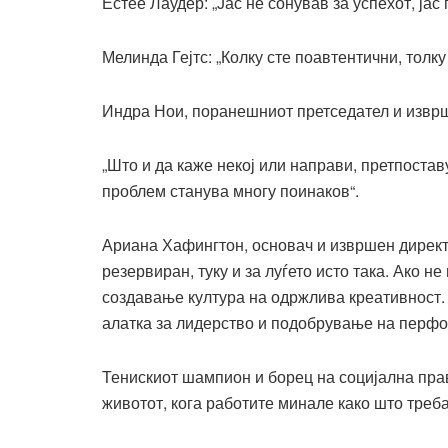
Естее Лаудер: „Јас не сонував за успехот, јас 
Мелинда Гејтс: „Колку сте поавтентични, толк
Индра Нои, п
оранешниот претседател и извр
„
Што и да каже некој или направи, претпостав
проблем станува многу поинаков
“.
Ариана Хафингтон, основач и извршен директ
резервиран, туку и за луѓето исто така.
Ако не
создавање култура на одржлива креативност. 
алатка за лидерство и подобрување на перф
Тенискиот шампион и борец на социјална пра
животот, кога работите минале како што треба