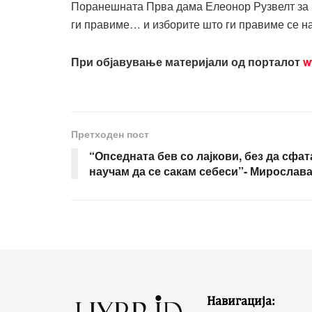
Поранешната Прва дама Елеонор Рузвелт за мо
ги правиме… и изборите што ги правиме се на
При објавување материјали од порталот
w
Претходен пост
“Опседната бев со лајкови, без да сфа
научам да се сакам себеси”- Мирослав
Навигација: