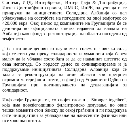
Системс, ИТД, ИнтерБрендс, Интер Трејд
&
Дистрибуција,
Интер Дистрибјушн сервиси, ИМЛС, ИнРЕ, одлучи да и се
придружи на иницијативата Солидарна Албанија со цел
ублажување на состојбата на погодените од овој земјотрес со
420.000 евра. Овој износ од компаниите на Групацијата ќе се
депонира во официјалната сметка најавена од владата на
Албанија како фонд за реконструкција на области погодени од
земјотресот.
,,Тоа што овие денови го научивме е големата човечка сила,
која се стекнува преку солидарноста и хуманоста која барем
малку да ја ублажи состојбата за да се надминат штетите од
оваа непогода. Со гордост денес се солидаризиравме и ја
поддржуваме иницијативата Солидарна Албанија која се
залага за реконструкција на оние области кои претрпеа
огромни материјални штети,, изјавија од Управниот Одбор на
Групацијата при потпишувањето на декларацијата за
солидарност.
Инфософт Групацијата, со својот слоган „
Stronger together”,
која има повеќегодишно филантропско делување, во овие
тешки моменти стои блиску до секој граѓанин и ги поддржува
сите иницијативи за ублажување на нанесените физички или
психолошки штети.