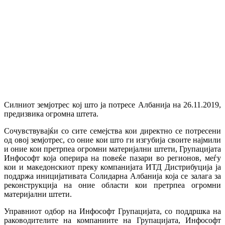
Силниот земјотрес кој што ја потресе Албанија на 26.11.2019,
предизвика огромна штета.
Сочувствувајќи со сите семејства кои директно се потресени
од овој земјотрес, со оние кои што ги изгубија своите најмили
и оние кои претрпеа огромни материјални штети, Групацијата
Инфософт која оперира на повеќе пазари во регионов, меѓу
кои и македонскиот преку компанијата ИТД Дистрибуција ја
поддржа иницијативата Солидарна Албанија која се залага за
реконструкција на оние области кои претрпеа огромни
материјални штети.
Управниот одбор на Инфософт Групацијата, со поддршка на
раководителите на компаниите
на Групацијата, Инфософт