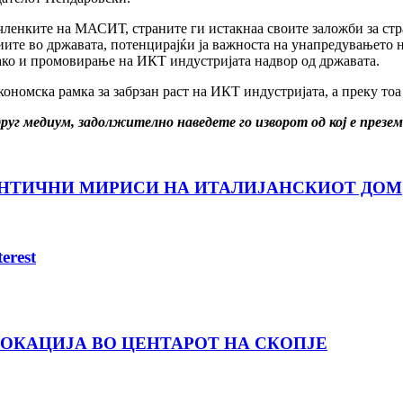
ор членките на МАСИТ, страните ги истакнаа своите заложби за 
ите во државата, потенцирајќи ја важноста на унапредувањето 
ако и промовирање на ИКТ индустријата надвор од државата.
кономска рамка за забрзан раст на ИКТ индустријата, а преку тоа
друг медиум, задолжително наведете го изворот од кој е през
ТЕНТИЧНИ МИРИСИ НА ИТАЛИЈАНСКИОТ ДОМ
erest
ЛОКАЦИЈА ВО ЦЕНТАРОТ НА СКОПЈЕ