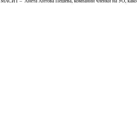
на МАСИТ – Анета Антова Пешева, компании членки на УО, како 