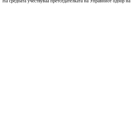
На средбата учествуваа претседателката на Управниот одбор 