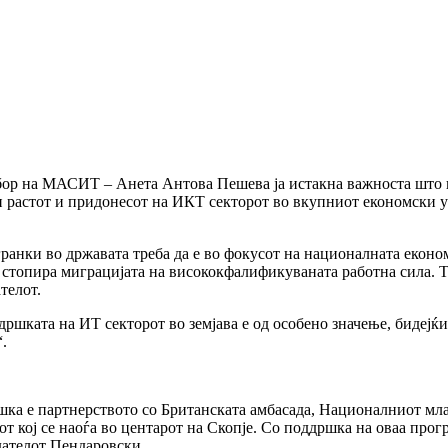
бор на МАСИТ – Анета Антова Пешева ја истакна важноста што пр
и растот и придонесот на ИКТ секторот во вкупниот економски у
гранки во државата треба да е во фокусот на националната еконо
 стопира миграцијата на висококфалификуваната работна сила. Т
телот.
ршката на ИТ секторот во земјава е од особено значење, бидејќи
.
дршка е партнерството со Британската амбасада, Националниот
рот кој се наоѓа во центарот на Скопје. Со поддршка на оваа про
дателот Пендаровски.