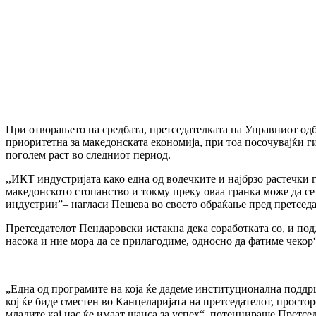
При отворањето на средбата, претседателката на Управниот од
приоритетна за македонската економија, при тоа посочувајќи г
поголем раст во следниот период.
,,ИКТ индустријата како една од водечките и најбрзо растечки 
македонското стопанство и токму преку оваа гранка може да се
индустрии”– нагласи Пешева во своето обраќање пред претседа
Претседателот Пендаровски истакна дека соработката со, и подд
насока и ние мора да се прилагодиме, односно да фатиме чекор“
„Една од програмите на која ќе дадеме институционална под
кој ќе биде сместен во Канцеларијата на претседателот, просто
младите кај нас ќе имаат шанса за успех“, потенцираше Претсе