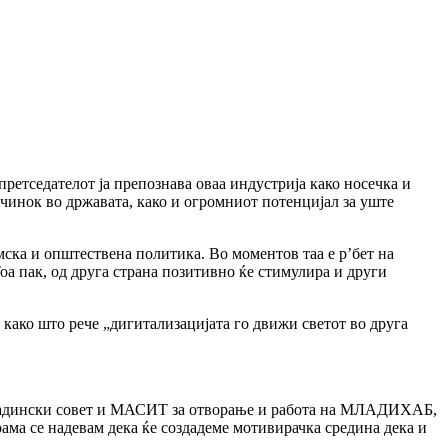
етседателот ја препознава оваа индустрија како носечка и
чинок во државата, како и огромниот потенцијал за уште
мска и општествена политика. Во моментов таа е р’бет на
оа пак, од друга страна позитивно ќе стимулира и други
 како што рече „дигитализацијата го движи светот во друга
 младински совет и МАСИТ за отворање и работа на МЛАДИХAБ,
грама се надевам дека ќе создадеме мотивирачка средина дека и