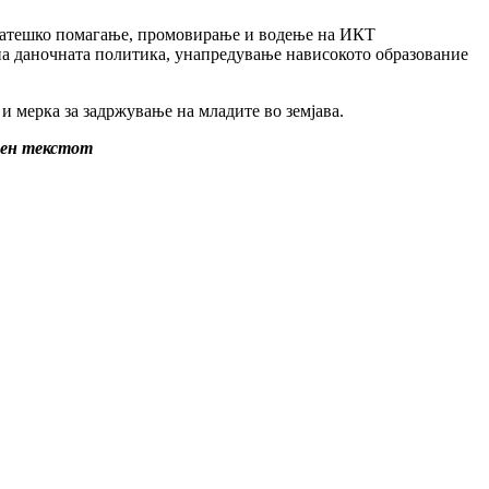
стратешко помагање, промовирање и водење на ИКТ
на даночната политика, унапредување нависокото образование
 и мерка за задржување на младите во земјава.
емен текстот