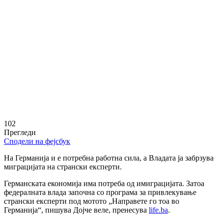
102
Прегледи
Сподели на фејсбук
На Германија и е потребна работна сила, а
В
ладата ја забрзува
миграцијата на странски експерти.
Германската економија има потреба од имиграцијата. Затоа
федералната влада започна со програма за привлекување
странски експерти под мотото „Направете го тоа во
Германија“, пишува Дојче веле, пренесува
life.ba
.