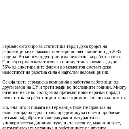
Германското биро за статистика тврди дека бројот на
работници ќе се намали за четири до шест милиони до 2035
година. Во многу индустрии има недостиг на работна сила.
Според германската трговска и индустриска комора, дури
56% од анкетираните фирми во моментов сметаат дека
недостигот на работна сила е најголем деловен ризик.
Секоја трета германска компанија вработува работници од
други земји на ЕУ и трети земји во последните години. Многу
бизниси не се во состојба да преземат нови нарачки поради
недостаток на работници и трпат огромни финансиски штети.
Но, она што и помага на Германија (новите правила на
имиграција) од една страна предизвикува големи проблеми –
не само најдобрите квалификувани матуранти со
универзитетска диплома, туку и старателите, машинистите,
автомобилската механика и работниците од другите