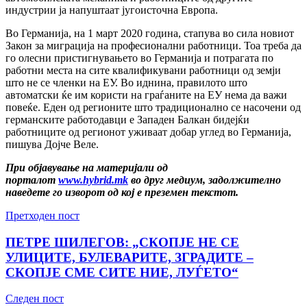
индустрии ја напуштаат југоисточна Европа.
Во Германија, на 1 март 2020 година, стапува во сила новиот
Закон за миграција на професионални работници. Тоа треба да
го олесни пристигнувањето во Германија и потрагата по
работни места на сите квалификувани работници од земји
што не се членки на ЕУ. Во иднина, правилото што
автоматски ќе им користи на граѓаните на ЕУ нема да важи
повеќе. Еден од регионите што традиционално се насочени од
германските работодавци е Западен Балкан бидејќи
работниците од регионот уживаат добар углед во Германија,
пишува Дојче Веле.
При објавување на материјали од
порталот
www.hybrid.mk
во друг медиум, задолжително
наведете го изворот од кој е преземен текстот.
Претходен пост
ПЕТРЕ ШИЛЕГОВ: „СКОПЈЕ НЕ СЕ
УЛИЦИТЕ, БУЛЕВАРИТЕ, ЗГРАДИТЕ –
СКОПЈЕ СМЕ СИТЕ НИЕ, ЛУЃЕТО“
Следен пост