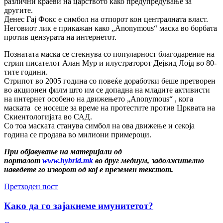
различни краеви на царството како предупредување за
другите.
Денес Гај Фокс е симбол на отпорот кон централната власт.
Неговиот лик е прикажан како „Anonymous“ маска во борбата
против цензурата на интернетот.
Познатата маска се стекнува со популарност благодарение на
стрип писателот Алан Мур и илустраторот Дејвид Лојд во 80-
тите години.
Стрипот во 2005 година со повеќе доработки беше претворен
во акционен филм што им се допадна на младите активисти
на интернет особено на движењето „Anonymous“ , кога
маската се носеше за време на протестите против Црквата на
Скиентологијата во САД.
Со тоа маската станува симбол на ова движење и секоја
година се продава во милиони примероци.
При објавување на материјали од
порталот
www.hybrid.mk
во друг медиум, задолжително
наведете го изворот од кој е преземен текстот.
Претходен пост
Како да го зајакнеме имунитетот?