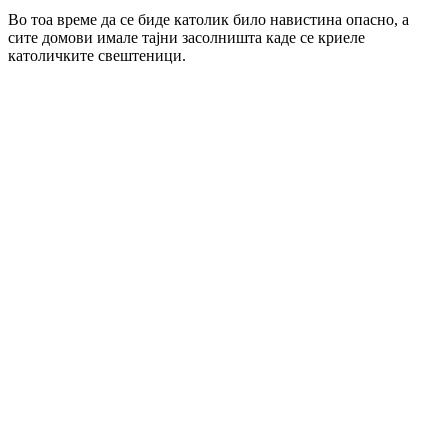
Во тоа време да се биде католик било навистина опасно, а
сите домови имале тајни засолништа каде се криеле
католичките свештеници.