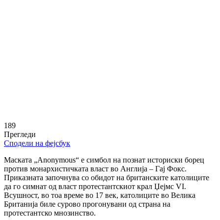
189
Прегледи
Сподели на фејсбук
Маската „Anonymous“ е симбол на познат историски борец
против монархистичката власт во Англија – Гај Фокс.
Приказната започнува со обидот на британските католиците
да го симнат од власт протестантскиот крал Џејмс VI.
Всушност, во тоа време во 17 век, католиците во Велика
Британија биле сурово прогонувани од страна на
протестантско мнозинство.