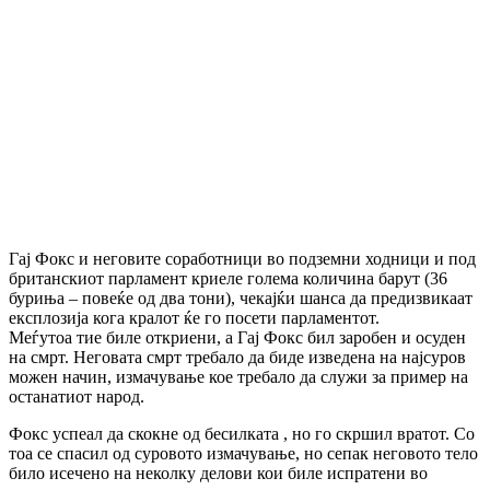
Гај Фокс и неговите соработници во подземни ходници и под
британскиот парламент криеле голема количина барут (36
буриња – повеќе од два тони), чекајќи шанса да предизвикаат
експлозија кога кралот ќе го посети парламентот.
Меѓутоа тие биле откриени, а Гај Фокс бил заробен и осуден
на смрт. Неговата смрт требало да биде изведена на најсуров
можен начин, измачување кое требало да служи за пример на
останатиот народ.
Фокс успеал да скокне од бесилката , но го скршил вратот. Со
тоа се спасил од суровото измачување, но сепак неговото тело
било исечено на неколку делови кои биле испратени во