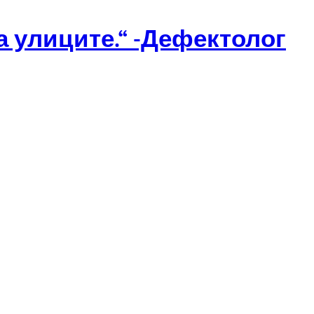
а улиците.“ -Дефектолог