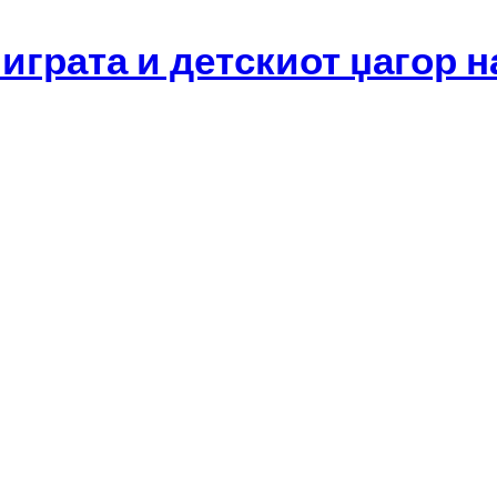
 играта и детскиот џагор н