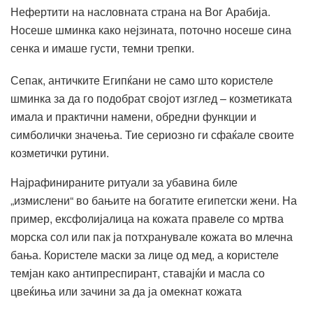
Нефертити на насловната страна на Вог Арабија.
Носеше шминка како нејзината, поточно носеше сина
сенка и имаше густи, темни трепки.
Сепак, античките Египќани не само што користеле
шминка за да го подобрат својот изглед – козметиката
имала и практични намени, обредни функции и
симболички значења. Тие сериозно ги сфаќале своите
козметички рутини.
Најрафинираните ритуали за убавина биле
„измислени“ во бањите на богатите египетски жени. На
пример, ексфолијалица на кожата правеле со мртва
морска сол или пак ја потхранувале кожата во млечна
бања. Користеле маски за лице од мед, а користеле
темјан како антипреспирант, ставајќи и масла со
цвеќиња или зачини за да ја омекнат кожата