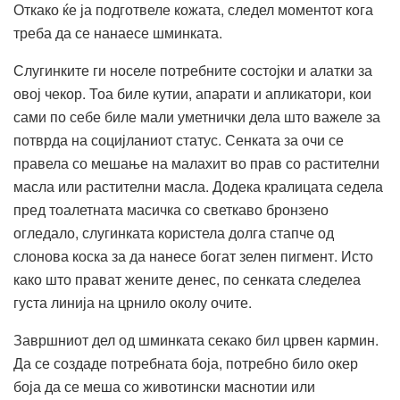
Откако ќе ја подготвеле кожата, следел моментот кога
треба да се нанаесе шминката.
Слугинките ги носеле потребните состојки и алатки за
овој чекор. Тоа биле кутии, апарати и апликатори, кои
сами по себе биле мали уметнички дела што важеле за
потврда на социјланиот статус. Сенката за очи се
правела со мешање на малахит во прав со растителни
масла или растителни масла. Додека кралицата седела
пред тоалетната масичка со светкаво бронзено
огледало, слугинката користела долга стапче од
слонова коска за да нанесе богат зелен пигмент. Исто
како што прават жените денес, по сенката следелеа
густа линија на црнило околу очите.
Завршниот
дел од шминката секако бил црвен кармин.
Да се ​создаде потребната боја, потребно било окер
боја да се меша со животински маснотии или