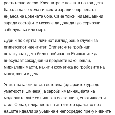
растително масло. Клеопатра е позната по тоа дека
барала да се мелат инсекти заради совршената
нијанса на црвената боја. Овие токсични мешавини
заради состојките можеле да доведат до сериозни
заболувања или смрт.
Дури и по смртта, личниот изглед беше клучен за
египетскиот идентитет. Египетските гробници
покажуваат дека било вообичаено Египќаните да
внесуваат секојдневни предмети како чешли,
миризливи масти, накит и козметика во гробовите на
мажи, жени и деца.
Уникатната египетска естетика (од архитектура до
уметност и шминка) ја зароби имагинацијата на
модерните луѓе со нивната елеганција, егзотичност и
стил. Сепак, влијанието на античкото кралство врз
нашите идеали за убавина е непосредно преку нивните