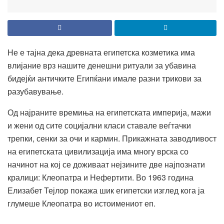
Не е тајна дека древната египетска козметика има
влијание врз нашите денешни ритуали за убавина
бидејќи античките Египќани имале разни трикови за
разубавување.
Од најраните времиња на египетската империја, мажи
и жени од сите социјални класи ставале веѓтачки
трепки, сенки за очи и кармин. Прикажната заводливост
на египетската цивилизација има многу врска со
начинот на кој се доживаат нејзините две најпознати
кралици: Клеопатра и Нефертити. Во 1963 година
Елизабет Тејлор покажа шик египетски изглед кога ја
глумеше Клеопатра во истоимениот еп.