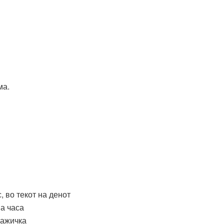
ма.
, во текот на денот
а часа
лажичка