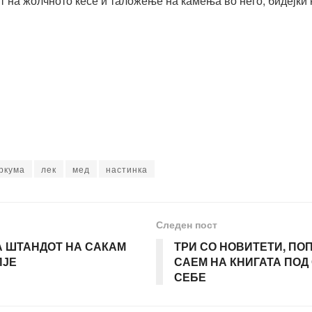
т на жолчното кесе и таложење на камења во него, бидејќи 
ркума
лек
мед
настинка
Следен пост
А ШТАНДОТ НА САКАМ
ТРИ СО НОВИТЕТИ, П
ПЈЕ
САЕМ НА КНИГАТА ПОД
СЕБЕ