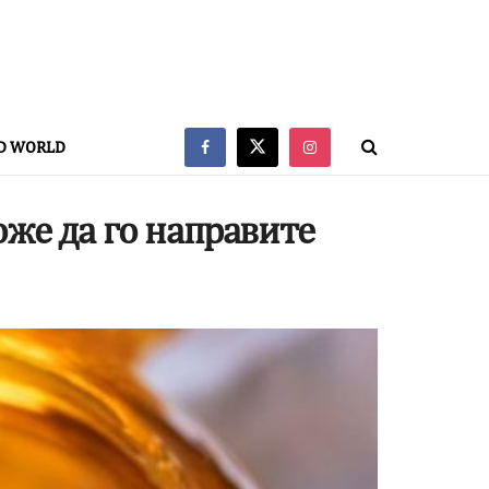
D WORLD
оже да го направите