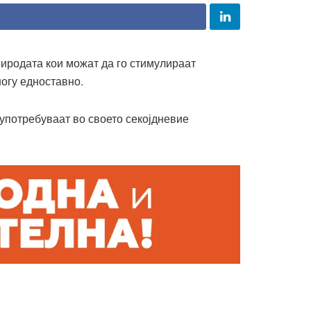
риродата кои можат да го стимулираат
ногу едноставно.
о употребуваат во своето секојдневие