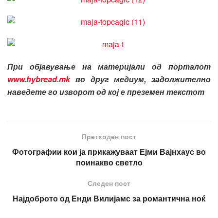
При објавување на материјали од порталот
www.hybread.mk
во друг медиум, задолжително
наведете го изворот од кој е преземен текстот
Претходен пост
Фотографии кои ја прикажуваат Ејми Вајнхаус во
поинакво светло
Следен пост
Најдоброто од Енди Вилијамс за романтична ноќ