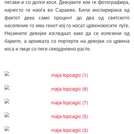
пегави и со долги коси. Девојките кои ги фотографира,
најчесто ги наоѓа во Сараево. Била инспирирана од
фактот дека само процент до два од светското
население го има генот кој го носат црвенокосите луѓе.
Нејзините девојки изгледаат како да се излезени од
бајките, а архивата со портерти на девојки со црвена
коса и лице со пеги секојдневно расте.