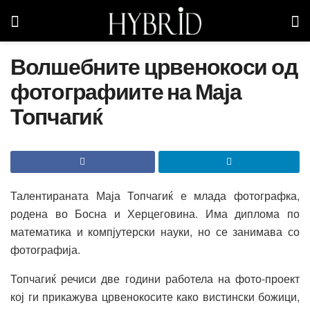
Волшебните црвенокоси од
фотографиите на Маја
Топчагиќ
Талентираната Маја Топчагиќ е млада фотографка,
родена во Босна и Херцеговина. Има диплома по
математика и компјутерски науки, но се занимава со
фотографија.
Топчагиќ речиси две години работела на фото-проект
кој ги прикажува црвенокосите како вистински божици,