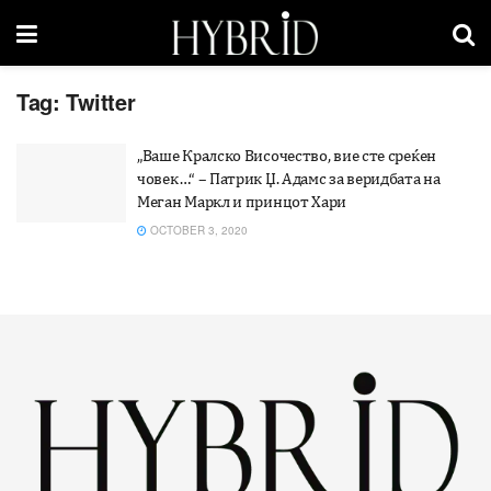
Tag:
Twitter
„Ваше Кралско Височество, вие сте среќен
човек…“ – Патрик Џ. Адамс за веридбата на
Меган Маркл и принцот Хари
OCTOBER 3, 2020