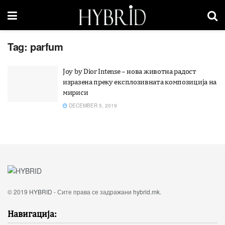
Tag:
parfum
Joy by Dior Intense – нова животна радост
изразена преку експлозивната композиција на
мириси
DECEMBER 5, 2019
© 2019
HYBRID
- Сите права се задражани
hybrid.mk
.
Навигација: