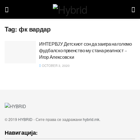
Tag:
фк вардар
ИНТЕРВЈУ Детскиот сон да заигра на големо
фудбалско првенство му стана реалност –
Игор Алексовски
OCTOBER 3, 2020
© 2019
HYBRID
- Сите права се задражани
hybrid.mk
.
Навигација: