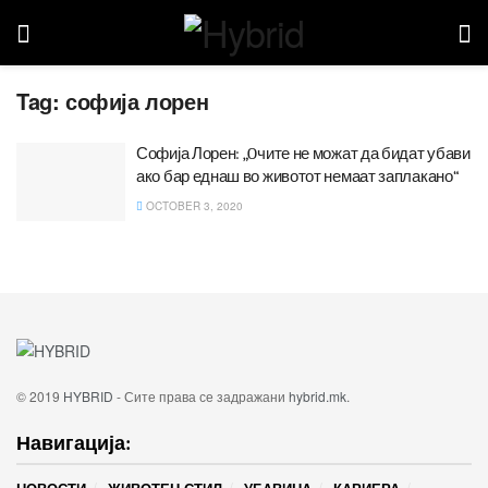
Tag:
софија лорен
Софија Лорен: „Oчите не можат да бидат убави
ако бар еднаш во животот немаат заплакано“
OCTOBER 3, 2020
© 2019
HYBRID
- Сите права се задражани
hybrid.mk
.
Навигација: