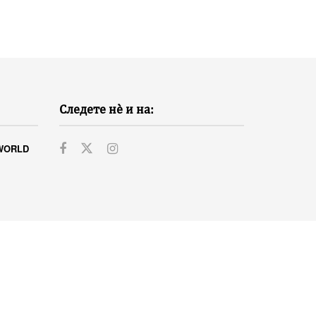
Следете нѐ и на:
WORLD