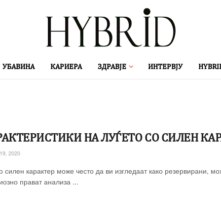
УБАВИНА
КАРИЕРА
ЗДРАВЈЕ
ИНТЕРВЈУ
HYBRI
РАКТЕРИСТИКИ НА ЛУЃЕТО СО СИЛЕН КА
9, 2020
со силен карактер може често да ви изгледаат како резервирани, м
озно прават анализа ...