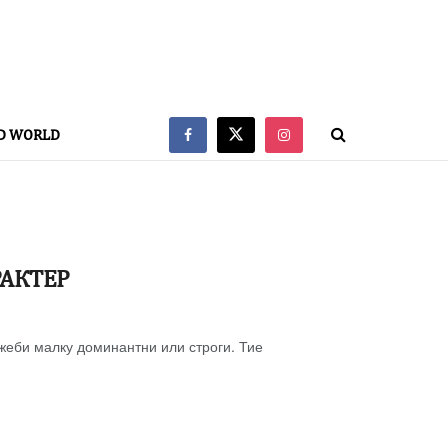
D WORLD
РАКТЕР
ожеби малку доминантни или строги. Тие