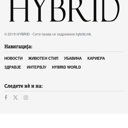
© 2019
HYBRID
- Сите права се задражани
hybrid.mk
.
Навигација:
НОВОСТИ
ЖИВОТЕН СТИЛ
УБАВИНА
КАРИЕРА
ЗДРАВЈЕ
ИНТЕРВЈУ
HYBRID WORLD
Следете нѐ и на: