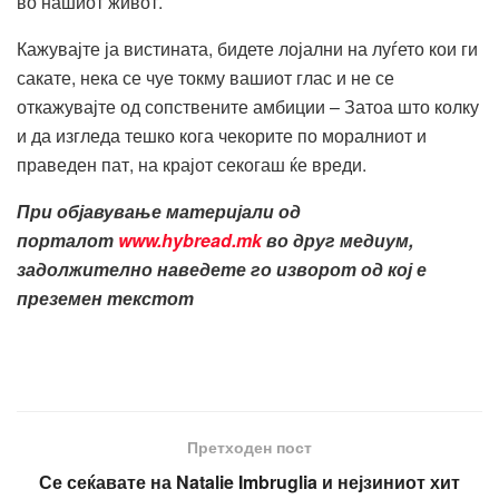
во нашиот живот.
Кажувајте ја вистината, бидете лојални на луѓето кои ги
сакате, нека се чуе токму вашиот глас и не се
откажувајте од сопствените амбиции – Затоа што колку
и да изгледа тешко кога чекорите по моралниот и
праведен пат, на крајот секогаш ќе вреди.
При објавување материјали од
порталот
www.hybread.mk
во друг медиум,
задолжително наведете го изворот од кој е
преземен текстот
Претходен пост
Се сеќавате на Natalie Imbruglia и нејзиниот хит