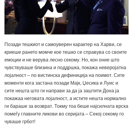
Позади тешкиот и самоуверен карактер на Харви, се
криеше рането момче кое тешко се справува со своите
емоции и не верува лесно секому. Но, кон оние што
чувствуваше близина и поддршка, покажа неверојатна
лојалност – по вистинска дефиниција на поимот. Сите
моменти кога застана позади Мајк, Џесика и Луис и
сите нешта што ги направи за да ја заштити Дона ја
покажаа неговата лојалност, а истите нешта нормално
ги бараше за возврат. Токму тоа беше најсилната врска
помеѓу главните ликови во серијата – Секој секому го
чуваше грбот!