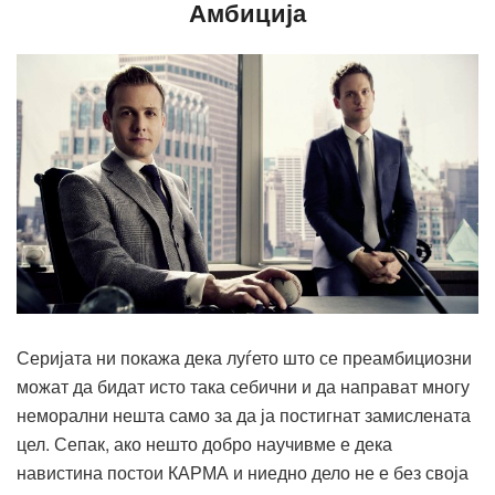
Амбиција
Серијата ни покажа дека луѓето што се преамбициозни
можат да бидат исто така себични и да направат многу
неморални нешта само за да ја постигнат замислената
цел. Сепак, ако нешто добро научивме е дека
навистина постои КАРМА и ниедно дело не е без своја