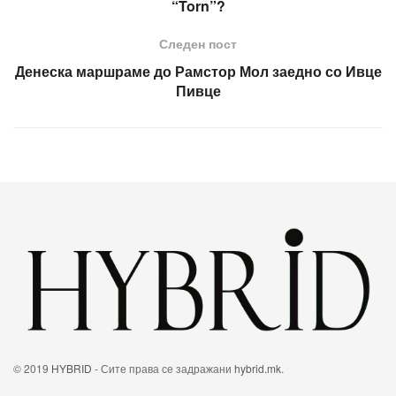
“Torn”?
Следен пост
Денеска маршраме до Рамстор Мол заедно со Ивце
Пивце
© 2019
HYBRID
- Сите права се задражани
hybrid.mk
.