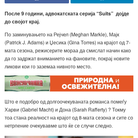
После 9 години, адвокатската серија “Suits” дојде
до својот крај.
По заминувањето на Рејчел (Meghan Markle), Мајк
(Patrick J. Adams) и Џесика (Gina Torres) на крајот од 7-
мата сезона, режисерите мораа да смислат начин како
да го задржат вниманието на фановите, покрај новите
ликови кои го заземаа нивното место.
Што е подобро од долгоочекуваната романса помеѓу
Харви (Gabriel Macht) и Дона (Sarah Rafferty) ? Токму
тоа стана реалност на крајот од 8-мата сезона и сите со
нетрпение очекувавме што ќе се случи следно.