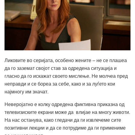
Ликовите во серијата, особено жените – не се плашеа
да го заземат својот став за одредена ситуација и
гласно да го искажат своето мислење. Не молчеа пред
неправди и се бореа за себе, како и за луѓето кои
најмногу им значат.
Неверојатно е колку одредена фиктивна приказна од
телевизиските екрани може да влијае на многу животи.
На нас останува, како гледачи да ги извлечеме сите
позитивни лекции и да се потрудиме да ги примениме