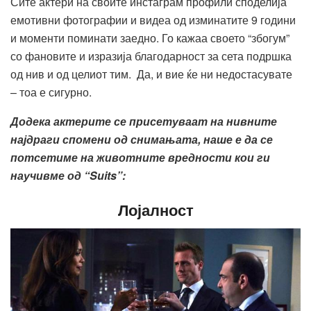
Сите актери на своите инстаграм профили споделија
емотивни фотографии и видеа од изминатите 9 години
и моменти поминати заедно. Го кажаа своето “збогум”
со фановите и изразија благодарност за сета подршка
од нив и од целиот тим. Да, и вие ќе ни недостасувате
– тоа е сигурно.
Додека актерите се присетуваат на нивните
најдраги спомени од снимањата, наше е да се
потсетиме на животните вредности кои ги
научивме од “Suits”:
Лојалност