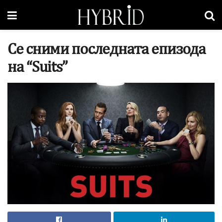
Се сними последната епизода
на “Suits”