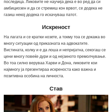
последица. Ликовите не научија дека е во ред да си
амбициозен и да се стремиш кон врвот, се додека не
газиш некој додека го искачуваш патот.
Искреност
На лагата и се кратки нозете, а токму тоа се докажа во
многу ситуации од приказната на адвокатите.
Вистината, колку и е да лоша и непријатна, секогаш се
цени многу повеќе дури и од нејзиното премолчување.
Во тоа силно веруваа Харви и Дона, ликовите кои
најмногу ја презентираа искреноста како важна и
позитивна особина на личноста.
Став