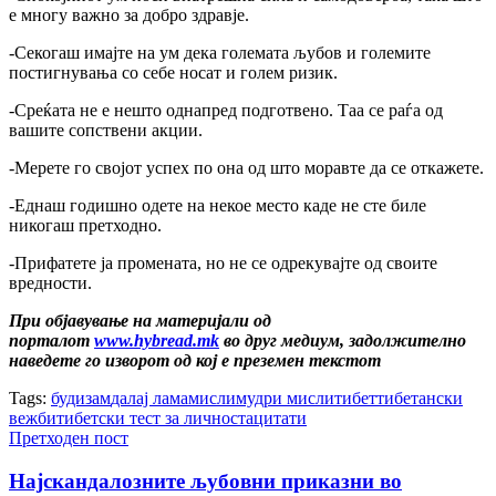
е многу важно за добро здравје.
-Секогаш имајте на ум дека големата љубов и големите
постигнувања со себе носат и голем ризик.
-Среќата не е нешто однапред подготвено. Таа се раѓа од
вашите сопствени акции.
-Мерете го својот успех по она од што моравте да се откажете.
-Еднаш годишно одете на некое место каде не сте биле
никогаш претходно.
-Прифатете ја промената, но не се одрекувајте од своите
вредности.
При објавување на материјали од
порталот
www.hybread.mk
во друг медиум, задолжително
наведете го изворот од кој е преземен текстот
Tags:
будизам
далај лама
мисли
мудри мисли
тибет
тибетански
вежби
тибетски тест за личноста
цитати
Претходен пост
Најскандалозните љубовни приказни во