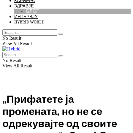
КАРИЕРА
ЗДРАВЈЕ
БЛОГ
ИНТЕРВЈУ
HYBRID WORLD
No Result
View All Result
No Result
View All Result
„Прифатете ја
промената, но не се
одрекувајте од своите