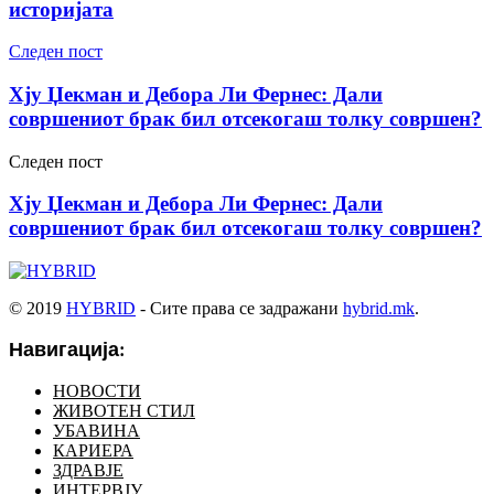
историјата
Следен пост
Хју Џекман и Дебора Ли Фернес: Дали
совршениот брак бил отсекогаш толку совршен?
Следен пост
Хју Џекман и Дебора Ли Фернес: Дали
совршениот брак бил отсекогаш толку совршен?
© 2019
HYBRID
- Сите права се задражани
hybrid.mk
.
Навигација:
НОВОСТИ
ЖИВОТЕН СТИЛ
УБАВИНА
КАРИЕРА
ЗДРАВЈЕ
ИНТЕРВЈУ