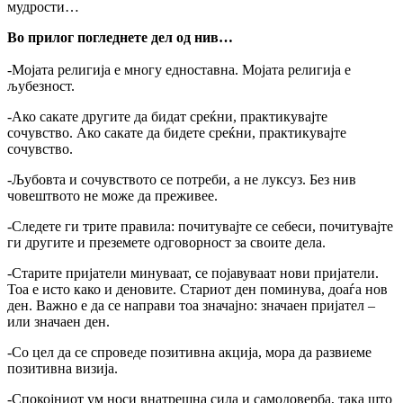
мудрости…
Во прилог погледнете дел од нив…
-Мојата религија е многу едноставна. Мојата религија е
љубезност.
-Ако сакате другите да бидат среќни, практикувајте
сочувство. Ако сакате да бидете среќни, практикувајте
сочувство.
-Љубовта и сочувството се потреби, а не луксуз. Без нив
човештвото не може да преживее.
-Следете ги трите правила: почитувајте се себеси, почитувајте
ги другите и преземете одговорност за своите дела.
-Старите пријатели минуваат, се појавуваат нови пријатели.
Тоа е исто како и деновите. Стариот ден поминува, доаѓа нов
ден. Важно е да се направи тоа значајно: значаен пријател –
или значаен ден.
-Со цел да се спроведе позитивна акција, мора да развиеме
позитивна визија.
-Спокојниот ум носи внатрешна сила и самодоверба, така што