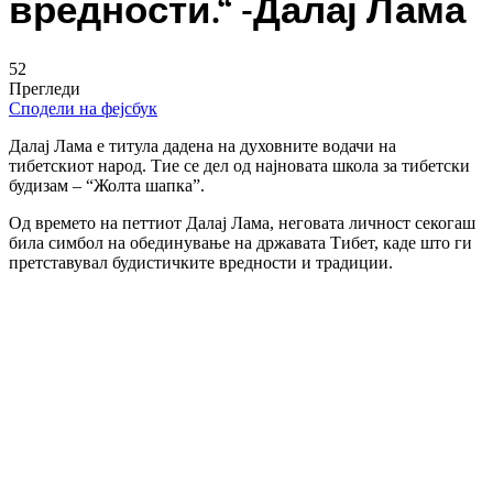
вредности.“ -Далај Лама
52
Прегледи
Сподели на фејсбук
Далај Лама е титула дадена на духовните водачи на
тибетскиот народ. Тие се дел од најновата школа за тибетски
будизам – “Жолта шапка”.
Од времето на петтиот Далај Лама, неговата личност секогаш
била симбол на обединување на државата Тибет, каде што ги
претставувал будистичките вредности и традиции.