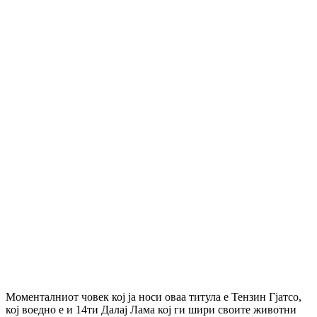
Моменталниот човек кој ја носи оваа титула е Тензин Гјатсо,
кој воедно е и 14ти Далај Лама кој ги шири своите животни