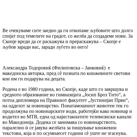
Ве очекуваме сите заедно да ги откопаме љубовите што долго
спијат под темелите на градот, со желба да создадеме нови. За
Скопје вреди да се раскажува и прераскажува – Скопје е
љубов заради вас, заради луѓето во него!
Александра Тодоровиќ (Филиповска – Јанковиќ) е
македонска авторка, пред сè позната по книжевните светови
кои им ги подарува на децата.
Родена е во 1980 година, во Скопје, каде што го завршува и
средното образование во гимназијата „Јосип Броз Тито“, а
потоа дипломира на Правниот факултет „Јустинијан Први“,
на одделот за новинарство. Понатамошниот животен тек го
продолжува по новинарските води, работејќи како новинар и
водител во МТВ, една од најистакнатите телевизиски канали
во Македонија. Додека се занимава со новинарството,
паралелно ѝ се јавува желбата за пишување книжевни
текстови, која и по осумнаесет години сè уште не згаснува.