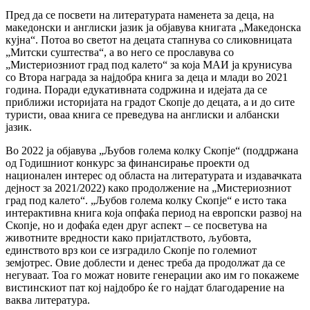
Пред да се посвети на литературата наменета за деца, на
македонски и англиски јазик ја објавува книгата „Македонска
кујна“. Потоа во светот на децата стапнува со сликовницата
„Митски суштества“, а во него се прославува со
„Мистериозниот град под калето“ за која МАИ ја крунисува
со Втора награда за најдобра книга за деца и млади во 2021
година. Поради едукативната содржина и идејата да се
приближи историјата на градот Скопје до децата, а и до сите
туристи, оваа книга се преведува на англиски и албански
јазик.
Во 2022 ја објавува „Љубов голема колку Скопје“ (поддржана
од Годишниот конкурс за финансирање проекти од
национален интерес од областа на литературата и издавачката
дејност за 2021/2022) како продолжение на „Мистериозниот
град под калето“. „Љубов голема колку Скопје“ е исто така
интерактивна книга која опфаќа период на европски развој на
Скопје, но и дофаќа еден друг аспект – се посветува на
животните вредности како пријатлството, љубовта,
единството врз кои се изградило Скопје по големиот
земјотрес. Овие доблести и денес треба да продолжат да се
негуваат. Тоа го можат новите генерации ако им го покажеме
вистинскиот пат кој најдобро ќе го најдат благодарение на
ваква литература.