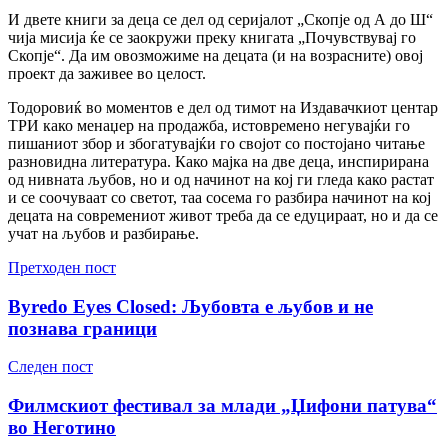
И двете книги за деца се дел од серијалот „Скопје од А до Ш“
чија мисија ќе се заокружи преку книгата „Почувствувај го
Скопје“. Да им овозможиме на децата (и на возрасните) овој
проект да заживее во целост.
Тодоровиќ во моментов е дел од тимот на Издавачкиот центар
ТРИ како менаџер на продажба, истовремено негувајќи го
пишаниот збор и збогатувајќи го својот со постојано читање
разновидна литература. Како мајка на две деца, инспирирана
од нивната љубов, но и од начинот на кој ги гледа како растат
и се соочуваат со светот, таа сосема го разбира начинот на кој
децата на современиот живот треба да се едуцираат, но и да се
учат на љубов и разбирање.
Претходен пост
Byredo Eyes Closed: Љубовта е љубов и не
познава граници
Следен пост
Филмскиот фестивал за млади „Џифони патува“
во Неготино