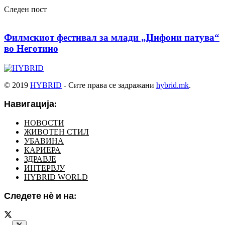
Следен пост
Филмскиот фестивал за млади „Џифони патува“
во Неготино
© 2019
HYBRID
- Сите права се задражани
hybrid.mk
.
Навигација:
НОВОСТИ
ЖИВОТЕН СТИЛ
УБАВИНА
КАРИЕРА
ЗДРАВЈЕ
ИНТЕРВЈУ
HYBRID WORLD
Следете нѐ и на: