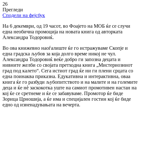
26
Прегледи
Сподели на фејсбук
На 6 декември, од 19 часот, во Фоајето на МОБ ќе се случи
една необична промоција на новата книга од авторката
Александра Тодоровиќ.
Во ова книжевно наоѓалиште ќе го истражуваме Скопје и
една градска љубов за која долго време никој не чул.
Александра Тодоровиќ веќе добро ги запозна децата и
нивните желби со својата претходна книга „Мистериозниот
град под калето“. Сега истиот град ќе ни ги плени срцата со
една поинаква приказна. Едукативна и интерактивна, оваа
книга ќе го разбуди љубопитството и на малите и на големите
деца и ќе нè заскокотка уште на самиот промотивен настан на
кој ќе се сретнеме и ќе се забавуваме. Промотор ќе биде
Зорица Црношија, а ќе има и специјален гостин кој ќе биде
едно од изненадувањата на вечерта.