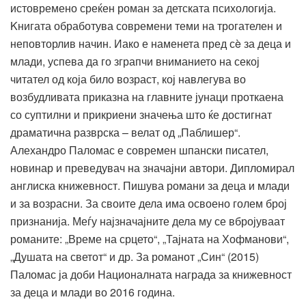
истовремено среќен роман за детската психологија.
Kнигата обработува современи теми на трогателен и
неповторлив начин. Иако е наменета пред сè за деца и
млади, успева да го зграпчи вниманието на секој
читател од која било возраст, кој навлегува во
возбудливата приказна на главните јунаци проткаена
со суптилни и прикриени значења што ќе достигнат
драматична разврска – велат од „Паблишер“.
Алехандро Паломас е современ шпански писател,
новинар и преведувач на значајни автори. Дипломирал
англиска книжевност. Пишува романи за деца и млади
и за возрасни. За своите дела има освоено голем број
признанија. Меѓу најзначајните дела му се вбројуваат
романите: „Време на срцето“, „Тајната на Хофманови“,
„Душата на светот“ и др. За романот „Син“ (2015)
Паломас ја доби Националната награда за книжевност
за деца и млади во 2016 година.