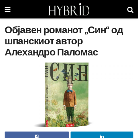
Објавен романот „Син“ од
шпанскиот автор
Алехандро Паломас