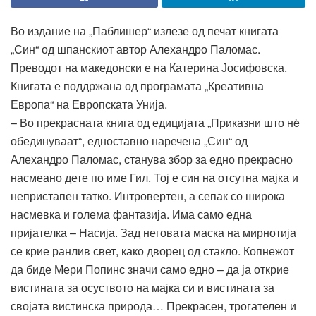
Во издание на „Паблишер“ излезе од печат книгата
„Син“ од шпанскиот автор Алехандро Паломас.
Преводот на македонски е на Катерина Јосифовска.
Книгата е поддржана од програмата „Креативна
Европа“ на Европската Унија.
– Во прекрасната книга од едицијата „Приказни што нè
обединуваат“, едноставно наречена „Син“ од
Алехандро Паломас, станува збор за едно прекрасно
насмеано дете по име Гил. Тој е син на отсутна мајка и
непристапен татко. Интровертен, а сепак со широка
насмевка и голема фантазија. Има само една
пријателка – Насија. Зад неговата маска на мирнотија
се крие ранлив свет, како дворец од стакло. Копнежот
да биде Мери Попинс значи само едно – да ја открие
вистината за осуството на мајка си и вистината за
својата вистинска природа… Прекрасен, трогателен и